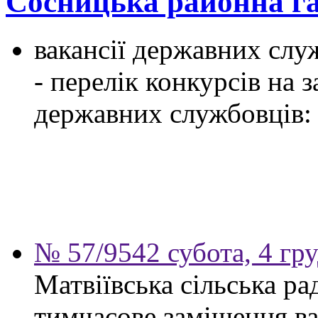
Сосницька районна г
вакансії державних служ
- перелік конкурсів на
державних службовців:
№ 57/9542 субота, 4 гр
Матвіївська сільська р
тимчасове заміщення ва