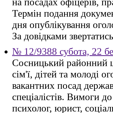
на посадах офіцерів, п
Термін подання докумен
дня опублікування ого
За довідками звертатись
№ 12/9388 субота, 22 б
Сосницький районний ц
сім'ї, дітей та молоді 
вакантних посад держа
спеціалістів. Вимоги до
психолог, юрист, соціа