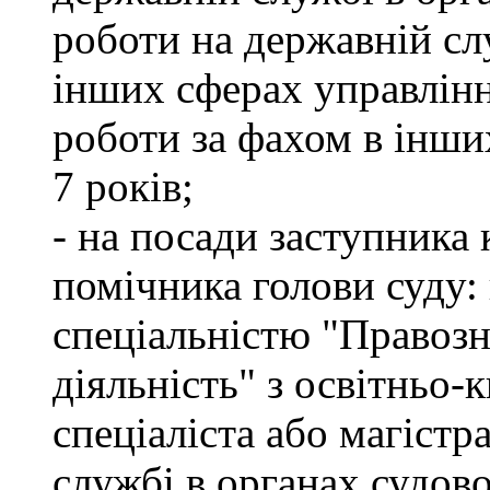
роботи на державній сл
інших сферах управлінн
роботи за фахом в інши
7 років;
- на посади заступника 
помічника голови суду: 
спеціальністю "Правоз
діяльність" з освітньо-
спеціаліста або магістр
службі в органах судово