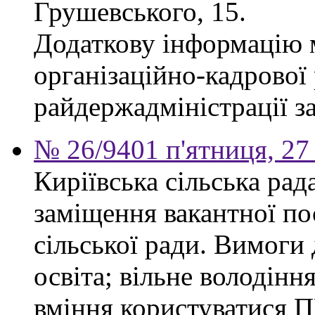
Грушевського, 15.
Додаткову інформацію м
організаційно-кадрової
райдержадміністрації за
№ 26/9401 п'ятниця, 27
Киріївська сільська ра
заміщення вакантної по
сільської ради. Вимоги 
освіта; вільне володінн
вміння користуватися П