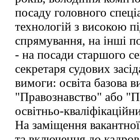
посаду головного спеці
технологій з високою п
спрямування, на інші по
- на посади старшого се
секретаря судових засід
вимоги: освіта базова в
"Правознавство" або "П
освітньо-кваліфікаційн
На заміщення вакантної
та включення до кадров