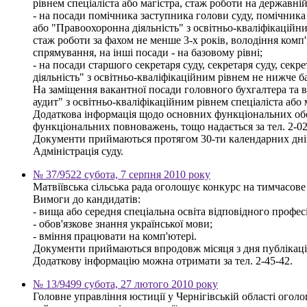
рівнем спеціаліста або магістра, стаж роботи на державні
- на посади помічника заступника голови суду, помічника
або "Правоохоронна діяльність" з освітньо-кваліфікаційни
стаж роботи за фахом не менше 3-х років, володіння ком
спрямування, на інші посади - на базовому рівні;
- на посади старшого секретаря суду, секретаря суду, сек
діяльність" з освітньо-кваліфікаційним рівнем не нижче б
На заміщення вакантної посади головного бухгалтера та в
аудит" з освітньо-кваліфікаційним рівнем спеціаліста або
Додаткова інформація щодо основних функціональних обов'
функціональних повноважень, тощо надається за тел. 2-02
Документи приймаються протягом 30-ти календарних днів
Адміністрація суду.
№ 37/9522 субота, 7 серпня 2010 року
Матвіївська сільська рада оголошує конкурс на тимчасове
Вимоги до кандидатів:
- вища або середня спеціальна освіта відповідного профе
- обов'язкове знання української мови;
- вміння працювати на комп'ютері.
Документи приймаються впродовж місяця з дня публікації о
Додаткову інформацію можна отримати за тел. 2-45-42.
№ 13/9499 субота, 27 лютого 2010 року
Головне управління юстиції у Чернігівській області ого