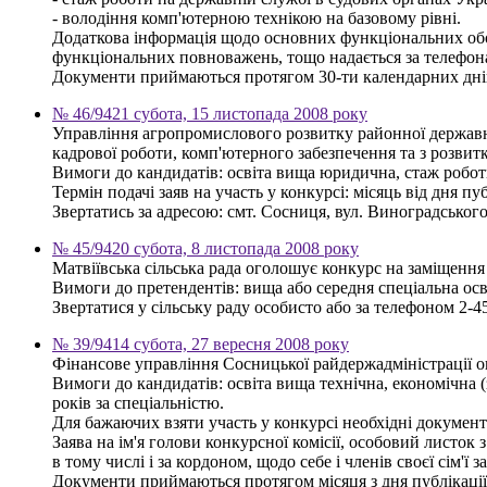
- володіння комп'ютерною технікою на базовому рівні.
Додаткова інформація щодо основних функціональних обов'
функціональних повноважень, тощо надається за телефона
Документи приймаються протягом 30-ти календарних днів
№ 46/9421 субота, 15 листопада 2008 року
Управління агропромислового розвитку районної державної
кадрової роботи, комп'ютерного забезпечення та з розвит
Вимоги до кандидатів: освіта вища юридична, стаж робот
Термін подачі заяв на участь у конкурсі: місяць від дня пу
Звертатись за адресою: смт. Сосниця, вул. Виноградського, 
№ 45/9420 субота, 8 листопада 2008 року
Матвіївська сільська рада оголошує конкурс на заміщення 
Вимоги до претендентів: вища або середня спеціальна осві
Звертатися у сільську раду особисто або за телефоном 2-45
№ 39/9414 субота, 27 вересня 2008 року
Фінансове управління Сосницької райдержадміністрації ого
Вимоги до кандидатів: освіта вища технічна, економічна 
років за спеціальністю.
Для бажаючих взяти участь у конкурсі необхідні документ
Заява на ім'я голови конкурсної комісії, особовий листок 
в тому числі і за кордоном, щодо себе і членів своєї сім'
Документи приймаються протягом місяця з дня публікації 