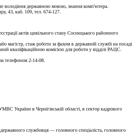
але володіння державною мовою, знання комп'ютера.
, 43, каб. 109, тел. 674-127.
еєстрації актів цивільного стану Сосницького районного
бо магістр, стаж роботи за фахом в державній службі на посаді
ваний кваліфікаційною комісією для роботи у відділі РАЦС.
 за телефоном 2-14-08.
МВС України в Чернігівській області, в сектор кадрового
и державного службовця — головного спеціаліста, головного