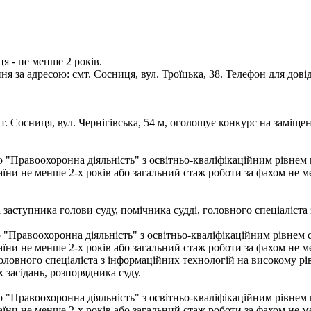
я - не менше 2 років.
за адресою: смт. Сосниця, вул. Троїцька, 38. Телефон для довід
. Сосниця, вул. Чернігівська, 54 м, оголошує конкурс на заміщен
бо "Правоохоронна діяльність" з освітньо-кваліфікаційним рівнем
їни не менше 2-х років або загальний стаж роботи за фахом не м
 заступника голови суду, помічника судді, головного спеціаліста 
 "Правоохоронна діяльність" з освітньо-кваліфікаційним рівнем с
їни не менше 2-х років або загальний стаж роботи за фахом не м
овного спеціаліста з інформаційних технологій на високому рівні
х засідань, розпорядника суду.
бо "Правоохоронна діяльність" з освітньо-кваліфікаційним рівнем
їни не менше 2-х років або загальний стаж роботи за фахом не м