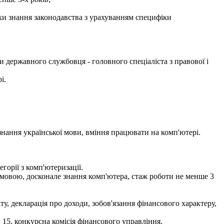
рки знання законодавства з урахуванням специфіки
 державного службовця - головного спеціаліста з правової і
і.
 знання української мови, вміння працювати на комп'ютері.
горії з комп'ютеризації.
ю мовою, досконале знання комп'ютера, стаж роботи не менше 3
іту, декларація про доходи, зобов'язання фінансового характеру,
 15, конкурсна комісія фінансового управління.