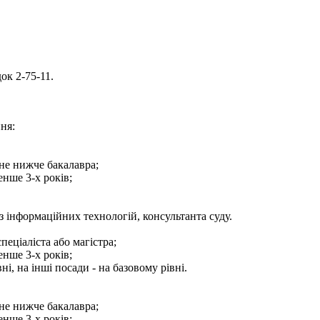
ок 2-75-11.
ня:
 не нижче бакалавра;
енше 3-х років;
з інформаційних технологій, консультанта суду.
пеціаліста або магістра;
енше 3-х років;
, на інші посади - на базовому рівні.
 не нижче бакалавра;
енше 3-х років;