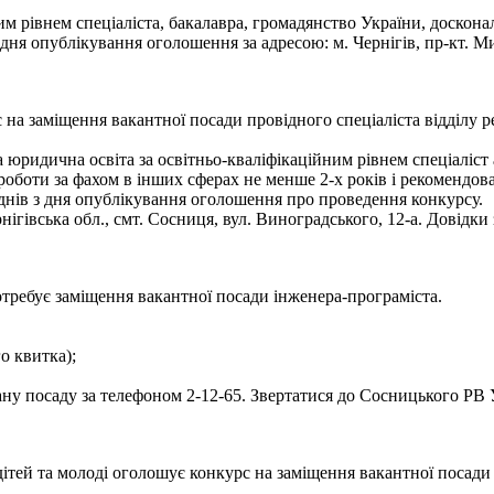
им рівнем спеціаліста, бакалавра, громадянство України, доскон
 опублікування оголошення за адресою: м. Чернігів, пр-кт. Миру
на заміщення вакантної посади провідного спеціаліста відділу р
юридична освіта за освітньо-кваліфікаційним рівнем спеціаліст а
аж роботи за фахом в інших сферах не менше 2-х років і рекомендо
днів з дня опублікування оголошення про проведення конкурсу.
ігівська обл., смт. Сосниця, вул. Виноградського, 12-а. Довідки
требує заміщення вакантної посади інженера-програміста.
го квитка);
у посаду за телефоном 2-12-65. Звертатися до Сосницького РВ У
дітей та молоді оголошує конкурс на заміщення вакантної посад