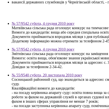
вакансії державних службовців у Чернігівській області, 
№ 57/9542 субота, 4 грудня 2010 року
Матвіївська сільська рада оголошує конкурс на тимчасове
Вимоги до кандидатів: вища або середня спеціальна освіт
Документи приймаються впродовж місяця з дня публікації о
Додаткову інформацію можна отримати за телефоном 2-45
№ 57/9542 субота, 4 грудня 2010 року
Змітнівська сільська рада оголошує конкурс на заміщення 
Вимоги: освіта вища, обов'язкове знання української мов
Документи приймаються впродовж місяця за адресою: с. Зм
Довідки за телефоном 2-34-42.
№ 55/9540 субота, 20 листопада 2010 року
Сосницький районний суд, що знаходиться за адресою: см
суду.
Кваліфікаційні вимоги до кандидатів:
- на посаду керівника апарату суду: освіта повна вища за
роботи за фахом на державній службі в органах судової в
фахом в інших сферах управління не менше 7 років;
- на посади заступника керівника апарату суду, помічник