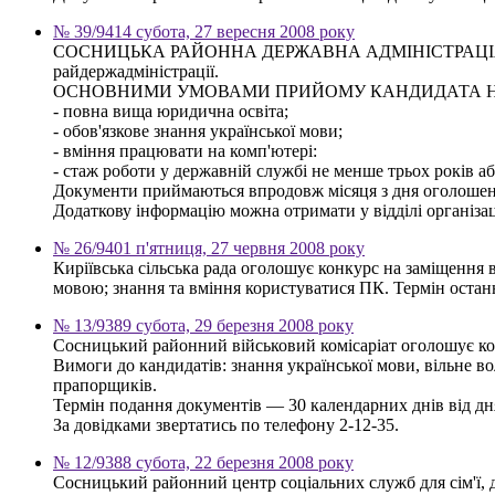
№ 39/9414 субота, 27 вересня 2008 року
СОСНИЦЬКА РАЙОННА ДЕРЖАВНА АДМІНІСТРАЦІЯ ОГОЛОШ
райдержадміністрації.
ОСНОВНИМИ УМОВАМИ ПРИЙОМУ КАНДИДАТА Н
- повна вища юридична освіта;
- обов'язкове знання української мови;
- вміння працювати на комп'ютері:
- стаж роботи у державній службі не менше трьох років аб
Документи приймаються впродовж місяця з дня оголошення
Додаткову інформацію можна отримати у відділі організац
№ 26/9401 п'ятниця, 27 червня 2008 року
Киріївська сільська рада оголошує конкурс на заміщення в
мовою; знання та вміння користуватися ПК. Термін останн
№ 13/9389 субота, 29 березня 2008 року
Сосницький районний військовий комісаріат оголошує ко
Вимоги до кандидатів: знання української мови, вільне в
прапорщиків.
Термін подання документів — 30 календарних днів від д
За довідками звертатись по телефону 2-12-35.
№ 12/9388 субота, 22 березня 2008 року
Сосницький районний центр соціальних служб для сім'ї, 