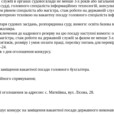
й службі в органах судової влади не менше 3-х років або загальни
 судді, головного спеціаліста інформаційних технологій, консуль
м рівнем спеціаліста або магістра, стаж роботи на державній слу
п'ютерною технікою на вакантну посаду головного спеціаліста і
ретаря судових засідань, розпорядника суду, вимоги: освіта базо
акалавра.
ключення до кадрового резерву на цю посаду наступні вимоги: ос
 магістра, стаж роботи на державній службі за фахом не менше 3-х
язків, розміру і умов оплати праці, переліку питань для переві
-24.
 з дня оголошення конкурсу.
 заміщення вакантної посади головного бухгалтера.
сійного спрямування;
голошення за адресою: с. Матвіївка, вул. Лісова, 28.
лошує конкурс на заміщення вакантної посади державного викона