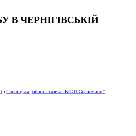
 В ЧЕРНІГІВСЬКІЙ
І
‹
Сосницька районна газета “ВІСТІ Сосничини”