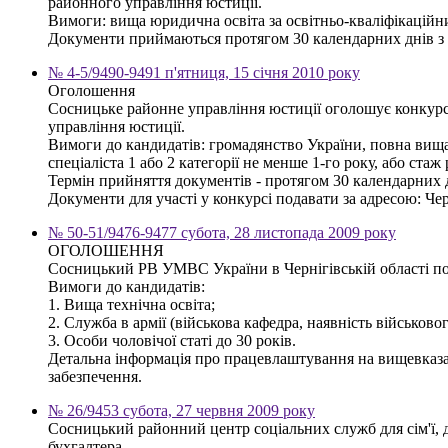
районного управління юстиції.
Вимоги: вища юридична освіта за освітньо-кваліфікаційн
Документи приймаються протягом 30 календарних днів з дня
№ 4-5/9490-9491 п'ятниця, 15 січня 2010 року
Оголошення
Сосницьке районне управління юстиції оголошує конкурс 
управління юстиції.
Вимоги до кандидатів: громадянство України, повна вища 
спеціаліста 1 або 2 категорії не менше 1-го року, або ст
Термін прийняття документів - протягом 30 календарних 
Документи для участі у конкурсі подавати за адресою: Черн
№ 50-51/9476-9477 субота, 28 листопада 2009 року
ОГОЛОШЕННЯ
Сосницький РВ УМВС України в Чернігівській області по
Вимоги до кандидатів:
1. Вища технічна освіта;
2. Служба в армії (військова кафедра, наявність військово
3. Особи чоловічої статі до 30 років.
Детальна інформація про працевлаштування на вищевказан
забезпечення.
№ 26/9453 субота, 27 червня 2009 року
Сосницький районний центр соціальних служб для сім'ї, 
бухгалтера.