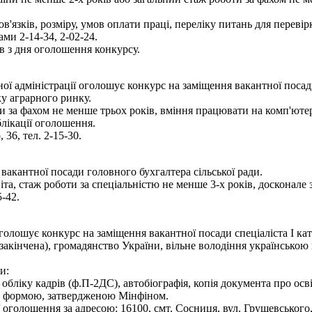
язків, розміру, умов оплати праці, переліку питань для переві
ми 2-14-34, 2-02-24.
 з дня оголошення конкурсу.
 адміністрації оголошує конкурс на заміщення вакантної посади
ку аграрного ринку.
и за фахом не менше трьох років, вміння працювати на комп'ютер
блікації оголошення.
36, тел. 2-15-30.
вакантної посади головного бухгалтера сільської ради.
та, стаж роботи за спеціальністю не менше 3-х років, досконале
-42.
лошує конкурс на заміщення вакантної посади спеціаліста І кате
(закінчена), громадянство України, вільне володіння українсько
и:
з обліку кадрів (ф.П-2ДС), автобіографія, копія документа про осв
ї за формою, затвердженою Мінфіном.
оголошення за адресою: 16100, смт. Сосниця, вул. Грушевського,