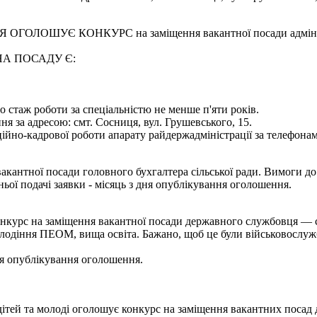
УЄ КОНКУРС на заміщення вакантної посади адміністратор
А ПОСАДУ Є:
о стаж роботи за спеціальністю не менше п'яти років.
 за адресою: смт. Сосниця, вул. Грушевського, 15.
ійно-кадрової роботи апарату райдержадміністрації за телефонами
акантної посади головного бухгалтера сільської ради. Вимоги до
ьої подачі заявки - місяць з дня опублікування оголошення.
нкурс на заміщення вакантної посади державного службовця — сп
олодіння ПЕОМ, вища освіта. Бажано, щоб це були військовослужб
ня опублікування оголошення.
дітей та молоді оголошує конкурс на заміщення вакантних посад