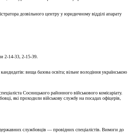
а дозвільного центру у юридичному відділі апарату
 2-14-33, 2-15-39.
 кандидатів: вища базова освіта; вільне володіння українською
еціаліста Сосницького районного військового комісаріату.
овці, які проходили військову службу на посадах офіцерів,
 державних службовців — провідних спеціалістів. Вимоги до