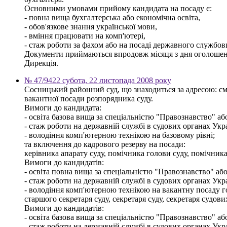
Основними умовами прийому кандидата на посаду є:
- повна вища бухгалтерська або економічна освіта,
- обов'язкове знання української мови,
- вміння працювати на комп'ютері,
- стаж роботи за фахом або на посаді державного службовц
Документи приймаються впродовж місяця з дня оголошення 
Дирекція.
№ 47/9422 субота, 22 листопада 2008 року
Сосницький районний суд, що знаходиться за адресою: смт
вакантної посади розпорядника суду.
Вимоги до кандидата:
- освіта базова вища за спеціальністю "Правознавство" а
- стаж роботи на державній службі в судових органах Укра
- володіння комп'ютерною технікою на базовому рівні;
та включення до кадрового резерву на посади:
керівника апарату суду, помічника голови суду, помічника
Вимоги до кандидатів:
- освіта повна вища за спеціальністю "Правознавство" або
- стаж роботи на державній службі в судових органах Укра
- володіння комп'ютерною технікою на вакантну посаду гол
старшого секретаря суду, секретаря суду, секретаря судови
Вимоги до кандидатів:
- освіта базова вища за спеціальністю "Правознавство" а
- стаж роботи на державній службі в судових органах Укра