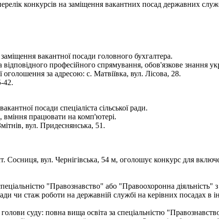
- перелік конкурсів на заміщення вакантних посад державних служ
 заміщення вакантної посади головного бухгалтера.
а відповідного професійного спрямування, обов'язкове знання ук
голошення за адресою: с. Матвіївка, вул. Лісова, 28.
-42.
вакантної посади спеціаліста сільської ради.
и, вміння працювати на комп'ютері.
ітнів, вул. Придеснянська, 51.
т. Сосниця, вул. Чернігівська, 54 м, оголошує конкурс для вклю
 спеціальністю "Правознавство" або "Правоохоронна діяльність" з 
лади чи стаж роботи на державній службі на керівних посадах в і
а голови суду: повна вища освіта за спеціальністю "Правознавств