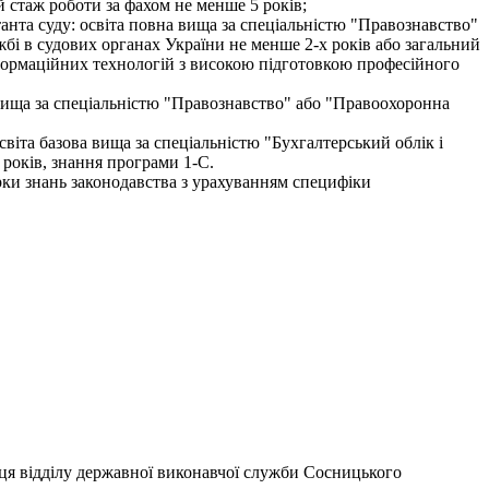
й стаж роботи за фахом не менше 5 років;
танта суду: освіта повна вища за спеціальністю "Правознавство"
жбі в судових органах України не менше 2-х років або загальний
нформаційних технологій з високою підготовкою професійного
ва вища за спеціальністю "Правознавство" або "Правоохоронна
віта базова вища за спеціальністю "Бухгалтерський облік і
 років, знання програми 1-С.
рки знань законодавства з урахуванням специфіки
вця відділу державної виконавчої служби Сосницького