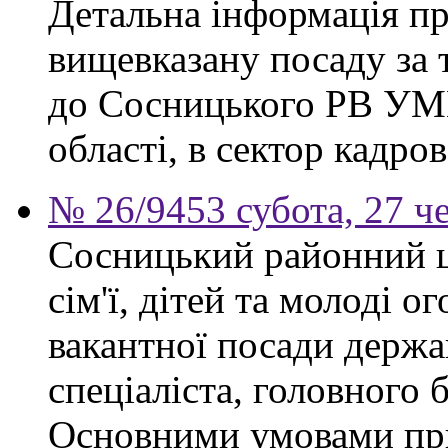
Детальна інформація п
вищевказану посаду за 
до Сосницького РВ УМВ
області, в сектор кадро
№ 26/9453 субота, 27 ч
Сосницький районний ц
сім'ї, дітей та молоді 
вакантної посади держ
спеціаліста, головного 
Основними умовами при