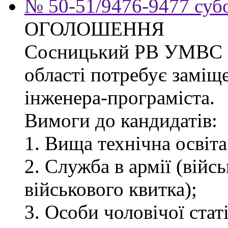
№ 50-51/9476-9477 субо
ОГОЛОШЕННЯ
Сосницький РВ УМВС Ук
області потребує заміщ
інженера-програміста.
Вимоги до кандидатів:
1. Вища технічна освіта
2. Служба в армії (війс
військового квитка);
3. Особи чоловічої статі