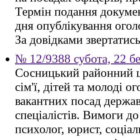
Термін подання докумен
дня опублікування ого
За довідками звертатись
№ 12/9388 субота, 22 б
Сосницький районний ц
сім'ї, дітей та молоді 
вакантних посад держа
спеціалістів. Вимоги до
психолог, юрист, соціа