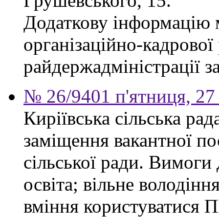
Грушевського, 15.
Додаткову інформацію м
організаційно-кадрової
райдержадміністрації за
№ 26/9401 п'ятниця, 27
Киріївська сільська ра
заміщення вакантної по
сільської ради. Вимоги 
освіта; вільне володінн
вміння користуватися П