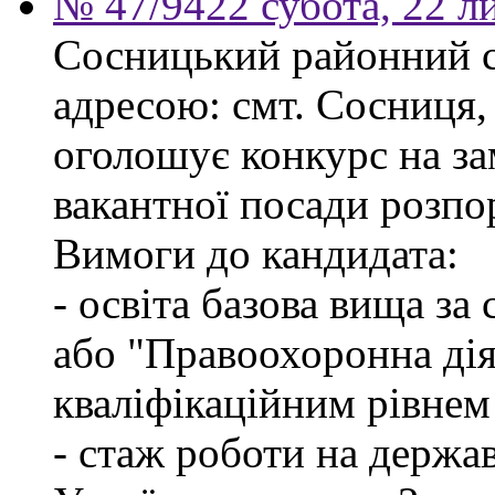
№ 47/9422 субота, 22 л
Сосницький районний с
адресою: смт. Сосниця, 
оголошує конкурс на з
вакантної посади розпо
Вимоги до кандидата:
- освіта базова вища за
або "Правоохоронна діял
кваліфікаційним рівнем
- стаж роботи на держа