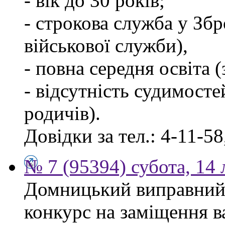
- вік до 30 років;
- строкова служба у Зб
військової служби),
- повна середня освіта 
- відсутність судимосте
родичів).
Довідки за тел.: 4-11-58
№ 7 (95394) субота, 14
Домницький виправний
конкурс на заміщення в