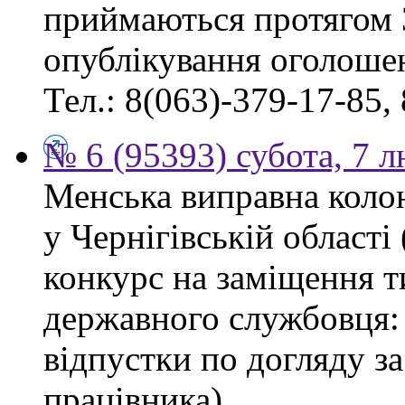
приймаються протягом 
опублікування оголоше
Тел.: 8(063)-379-17-85,
№ 6 (95393) субота, 7 
Менська виправна кол
у Чернігівській област
конкурс на заміщення т
державного службовця: 
відпустки по догляду з
працівника).