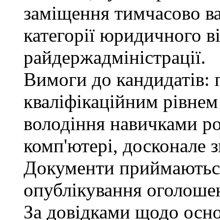
заміщення тимчасово ва
категорії юридичного в
райдержадміністрації.
Вимоги до кандидатів: п
кваліфікаційним рівнем 
володіння навичками р
комп'ютері, досконале з
Документи приймаються
опублікування оголошен
За довідками щодо осн