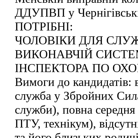
ДДУПВП у Чернігівські
ПОТРІБНІ:
ЧОЛОВІКИ ДЛЯ СЛУ
ВИКОНАВЧІЙ СИСТЕМ
ІНСПЕКТОРА ПО ОХО
Вимоги до кандидатів: в
служба у Збройних Сила
служби), повна середня 
ПТУ, технікум), відсутн
та його близьких родичі