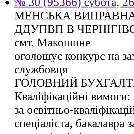
№ 30 (95366) субота, 2
МЕНСЬКА ВИПРАВНА
ДДУПВП В ЧЕРНІГІВС
смт. Макошине
оголошує конкурс на з
службовця
ГОЛОВНИЙ БУХГАЛТ
Кваліфікаційні вимоги: 
за освітньо-кваліфікаці
спеціаліста, бакалавра 