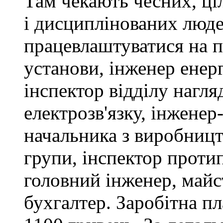
Там чекають чесних, ці
і дисциплінованих люде
працевлаштуватися на п
установи, інженер ене
інспектор відділу нагляд
електрозв'язку, інженер
начальника з виробницт
групи, інспектор проти
головний інженер, майс
бухгалтер. Заробітна пл