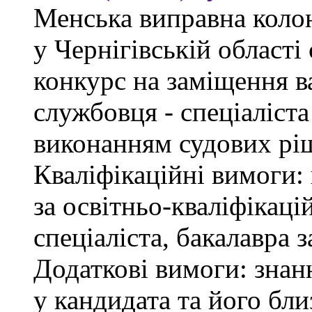
Менська виправна кол
у Чернігівській област
конкурс на заміщення в
службовця - спеціаліст
виконанням судових рі
Кваліфікаційні вимоги: 
за освітньо-кваліфікаці
спеціаліста, бакалавра 
Додаткові вимоги: знан
у кандидата та його бли