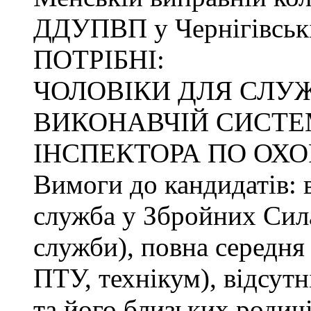
ДДУПВП у Чернігівські
ПОТРІБНІ:
ЧОЛОВІКИ ДЛЯ СЛУ
ВИКОНАВЧІЙ СИСТЕМ
ІНСПЕКТОРА ПО ОХО
Вимоги до кандидатів: в
служба у Збройних Сила
служби), повна середня 
ПТУ, технікум), відсутн
та його близьких родичі