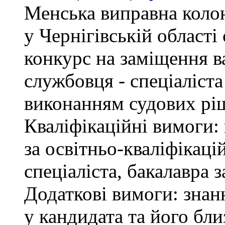
Менська виправна кол
у Чернігівській област
конкурс на заміщення в
службовця - спеціаліст
виконанням судових рі
Кваліфікаційні вимоги: 
за освітньо-кваліфікаці
спеціаліста, бакалавра 
Додаткові вимоги: знан
у кандидата та його бли