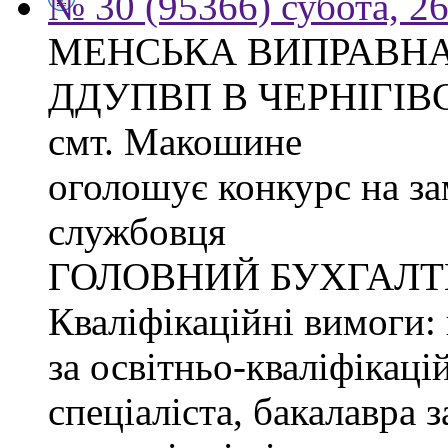
№ 30 (95366) субота, 2
МЕНСЬКА ВИПРАВНА
ДДУПВП В ЧЕРНІГІВС
смт. Макошине
оголошує конкурс на з
службовця
ГОЛОВНИЙ БУХГАЛТ
Кваліфікаційні вимоги: 
за освітньо-кваліфікаці
спеціаліста, бакалавра 