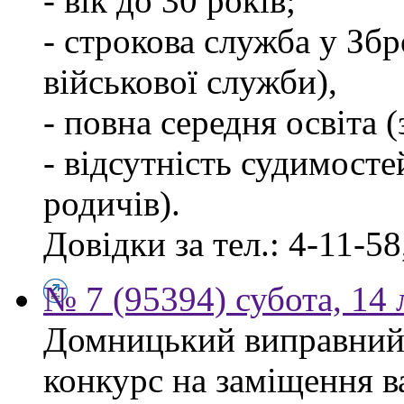
- вік до 30 років;
- строкова служба у Зб
військової служби),
- повна середня освіта 
- відсутність судимосте
родичів).
Довідки за тел.: 4-11-58
№ 7 (95394) субота, 14
Домницький виправний
конкурс на заміщення в