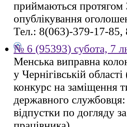
приймаються протягом 
опублікування оголоше
Тел.: 8(063)-379-17-85,
№ 6 (95393) субота, 7 
Менська виправна кол
у Чернігівській област
конкурс на заміщення т
державного службовця: 
відпустки по догляду з
працівника).