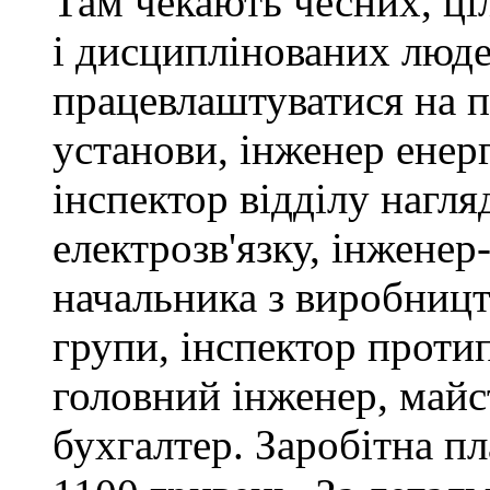
Там чекають чесних, ці
і дисциплінованих люде
працевлаштуватися на п
установи, інженер ене
інспектор відділу нагляд
електрозв'язку, інженер
начальника з виробницт
групи, інспектор проти
головний інженер, майс
бухгалтер. Заробітна пл