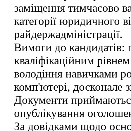
заміщення тимчасово ва
категорії юридичного в
райдержадміністрації.
Вимоги до кандидатів: п
кваліфікаційним рівнем 
володіння навичками р
комп'ютері, досконале з
Документи приймаються
опублікування оголошен
За довідками щодо осн