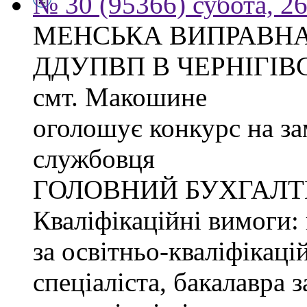
№ 30 (95366) субота, 2
МЕНСЬКА ВИПРАВНА
ДДУПВП В ЧЕРНІГІВС
смт. Макошине
оголошує конкурс на з
службовця
ГОЛОВНИЙ БУХГАЛТ
Кваліфікаційні вимоги: 
за освітньо-кваліфікаці
спеціаліста, бакалавра 