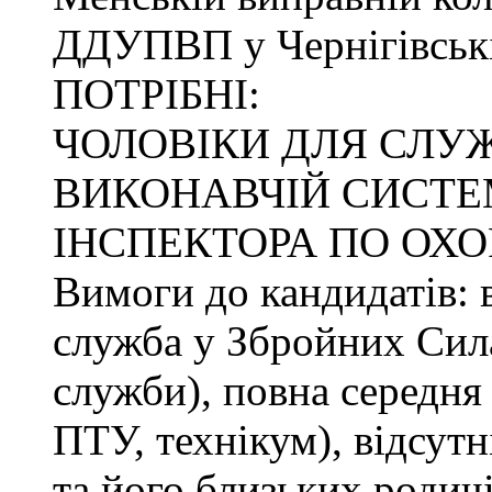
ДДУПВП у Чернігівські
ПОТРІБНІ:
ЧОЛОВІКИ ДЛЯ СЛУ
ВИКОНАВЧІЙ СИСТЕМ
ІНСПЕКТОРА ПО ОХО
Вимоги до кандидатів: в
служба у Збройних Сила
служби), повна середня 
ПТУ, технікум), відсутн
та його близьких родичі