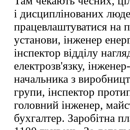
Там чекають чесних, ці
і дисциплінованих люде
працевлаштуватися на п
установи, інженер ене
інспектор відділу нагляд
електрозв'язку, інженер
начальника з виробницт
групи, інспектор проти
головний інженер, майс
бухгалтер. Заробітна пл