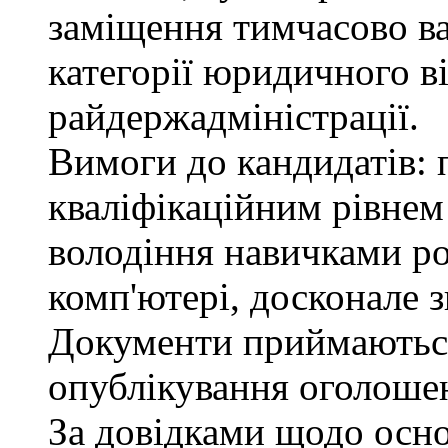
заміщення тимчасово ва
категорії юридичного в
райдержадміністрації.
Вимоги до кандидатів: п
кваліфікаційним рівнем 
володіння навичками р
комп'ютері, досконале з
Документи приймаються
опублікування оголошен
За довідками щодо осн