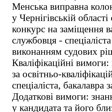
Менська виправна кол
у Чернігівській област
конкурс на заміщення в
службовця - спеціаліст
виконанням судових рі
Кваліфікаційні вимоги: 
за освітньо-кваліфікаці
спеціаліста, бакалавра 
Додаткові вимоги: знан
у кандидата та його бли