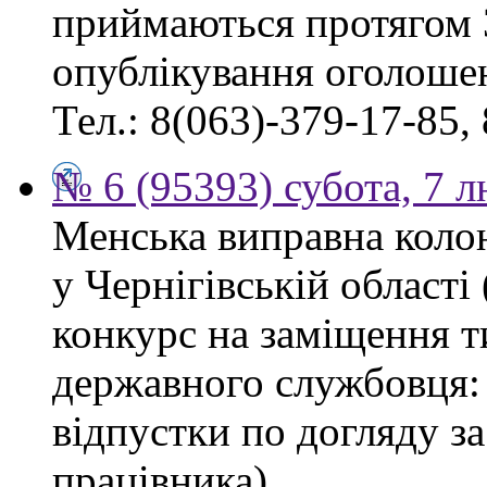
приймаються протягом 
опублікування оголоше
Тел.: 8(063)-379-17-85,
№ 6 (95393) субота, 7 
Менська виправна кол
у Чернігівській област
конкурс на заміщення т
державного службовця: 
відпустки по догляду з
працівника).