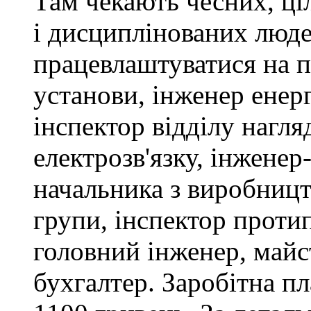
Там чекають чесних, ці
і дисциплінованих люде
працевлаштуватися на п
установи, інженер ене
інспектор відділу нагляд
електрозв'язку, інженер
начальника з виробницт
групи, інспектор проти
головний інженер, майс
бухгалтер. Заробітна пл