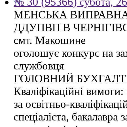
№ 30 (95366) субота, 2
МЕНСЬКА ВИПРАВНА
ДДУПВП В ЧЕРНІГІВС
смт. Макошине
оголошує конкурс на з
службовця
ГОЛОВНИЙ БУХГАЛТ
Кваліфікаційні вимоги: 
за освітньо-кваліфікаці
спеціаліста, бакалавра 