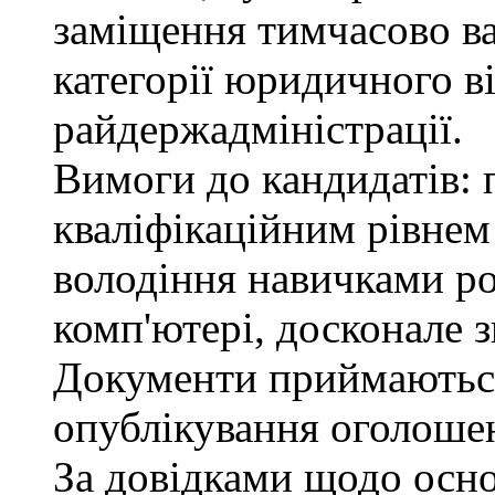
заміщення тимчасово ва
категорії юридичного в
райдержадміністрації.
Вимоги до кандидатів: п
кваліфікаційним рівнем 
володіння навичками р
комп'ютері, досконале з
Документи приймаються
опублікування оголошен
За довідками щодо осн