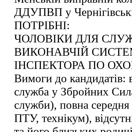
ДДУПВП у Чернігівські
ПОТРІБНІ:
ЧОЛОВІКИ ДЛЯ СЛУ
ВИКОНАВЧІЙ СИСТЕМ
ІНСПЕКТОРА ПО ОХО
Вимоги до кандидатів: в
служба у Збройних Сила
служби), повна середня 
ПТУ, технікум), відсутн
та його близьких родичі