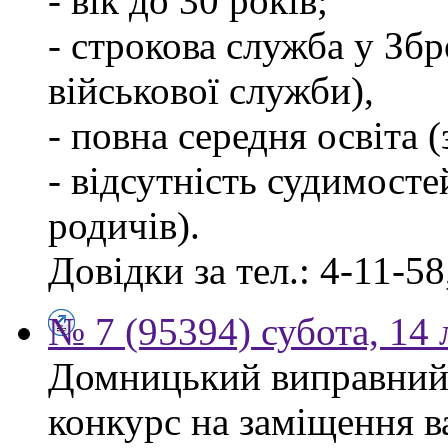
- вік до 30 років;
- строкова служба у Зб
військової служби),
- повна середня освіта 
- відсутність судимосте
родичів).
Довідки за тел.: 4-11-58
№ 7 (95394) субота, 14
Домницький виправний
конкурс на заміщення в