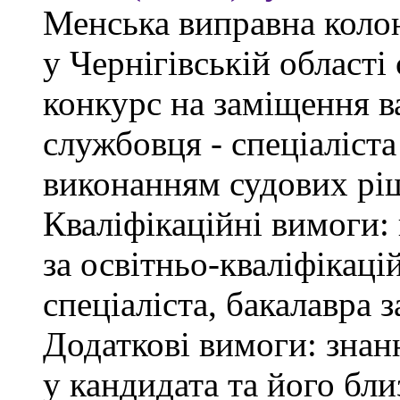
Менська виправна кол
у Чернігівській област
конкурс на заміщення в
службовця - спеціаліст
виконанням судових рі
Кваліфікаційні вимоги: 
за освітньо-кваліфікаці
спеціаліста, бакалавра 
Додаткові вимоги: знан
у кандидата та його бли