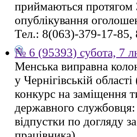
приймаються протягом 
опублікування оголоше
Тел.: 8(063)-379-17-85,
№ 6 (95393) субота, 7 
Менська виправна кол
у Чернігівській област
конкурс на заміщення т
державного службовця: 
відпустки по догляду з
працівника).