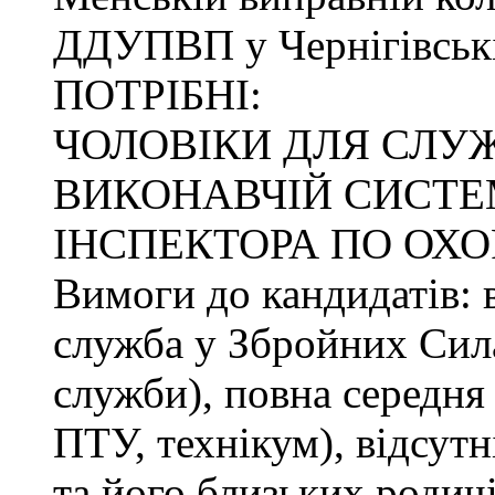
ДДУПВП у Чернігівські
ПОТРІБНІ:
ЧОЛОВІКИ ДЛЯ СЛУ
ВИКОНАВЧІЙ СИСТЕМ
ІНСПЕКТОРА ПО ОХО
Вимоги до кандидатів: в
служба у Збройних Сила
служби), повна середня 
ПТУ, технікум), відсутн
та його близьких родичі