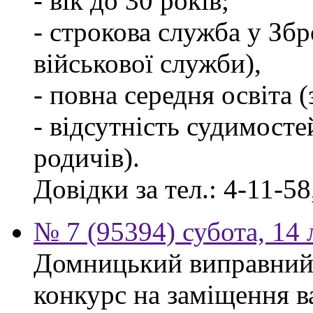
- вік до 30 років;
- строкова служба у Зб
військової служби),
- повна середня освіта 
- відсутність судимосте
родичів).
Довідки за тел.: 4-11-58
№ 7 (95394) субота, 14
Домницький виправний
конкурс на заміщення в