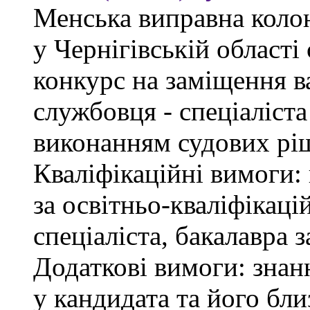
Менська виправна кол
у Чернігівській област
конкурс на заміщення в
службовця - спеціаліст
виконанням судових рі
Кваліфікаційні вимоги: 
за освітньо-кваліфікаці
спеціаліста, бакалавра 
Додаткові вимоги: знан
у кандидата та його бли