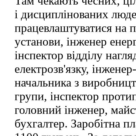
Там чекають чесних, ці
і дисциплінованих люде
працевлаштуватися на п
установи, інженер ене
інспектор відділу нагляд
електрозв'язку, інженер
начальника з виробницт
групи, інспектор проти
головний інженер, майс
бухгалтер. Заробітна пл