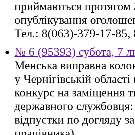
приймаються протягом 
опублікування оголоше
Тел.: 8(063)-379-17-85,
№ 6 (95393) субота, 7 
Менська виправна кол
у Чернігівській област
конкурс на заміщення т
державного службовця: 
відпустки по догляду з
працівника).