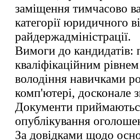
заміщення тимчасово ва
категорії юридичного в
райдержадміністрації.
Вимоги до кандидатів: п
кваліфікаційним рівнем 
володіння навичками р
комп'ютері, досконале з
Документи приймаються
опублікування оголошен
За довідками щодо осн