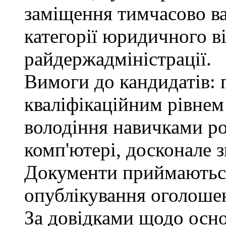
заміщення тимчасово ва
категорії юридичного в
райдержадміністрації.
Вимоги до кандидатів: п
кваліфікаційним рівнем 
володіння навичками р
комп'ютері, досконале з
Документи приймаються
опублікування оголошен
За довідками щодо осн