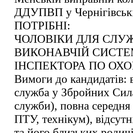
ДДУПВП у Чернігівські
ПОТРІБНІ:
ЧОЛОВІКИ ДЛЯ СЛУ
ВИКОНАВЧІЙ СИСТЕМ
ІНСПЕКТОРА ПО ОХО
Вимоги до кандидатів: в
служба у Збройних Сила
служби), повна середня 
ПТУ, технікум), відсутн
та його близьких родичі