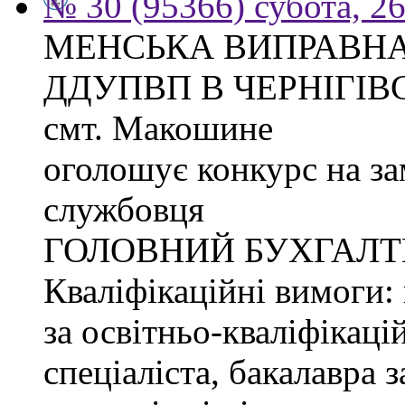
№ 30 (95366) субота, 2
МЕНСЬКА ВИПРАВНА
ДДУПВП В ЧЕРНІГІВС
смт. Макошине
оголошує конкурс на з
службовця
ГОЛОВНИЙ БУХГАЛТ
Кваліфікаційні вимоги: 
за освітньо-кваліфікаці
спеціаліста, бакалавра 