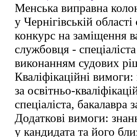
Менська виправна кол
у Чернігівській област
конкурс на заміщення в
службовця - спеціаліст
виконанням судових рі
Кваліфікаційні вимоги: 
за освітньо-кваліфікаці
спеціаліста, бакалавра 
Додаткові вимоги: знан
у кандидата та його бли