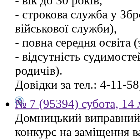
- вік до 30 років;
- строкова служба у Зб
військової служби),
- повна середня освіта 
- відсутність судимосте
родичів).
Довідки за тел.: 4-11-58
№ 7 (95394) субота, 14
Домницький виправний
конкурс на заміщення в