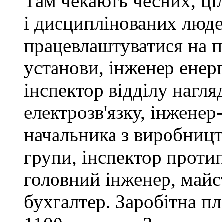
Там чекають чесних, ці
і дисциплінованих люде
працевлаштуватися на п
установи, інженер ене
інспектор відділу нагляд
електрозв'язку, інженер
начальника з виробницт
групи, інспектор проти
головний інженер, майс
бухгалтер. Заробітна пл