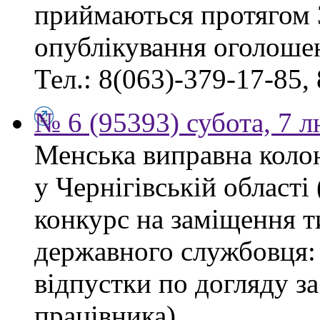
приймаються протягом 
опублікування оголоше
Тел.: 8(063)-379-17-85,
№ 6 (95393) субота, 7 
Менська виправна кол
у Чернігівській област
конкурс на заміщення т
державного службовця: 
відпустки по догляду з
працівника).