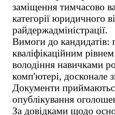
заміщення тимчасово ва
категорії юридичного в
райдержадміністрації.
Вимоги до кандидатів: п
кваліфікаційним рівнем 
володіння навичками р
комп'ютері, досконале з
Документи приймаються
опублікування оголошен
За довідками щодо осн