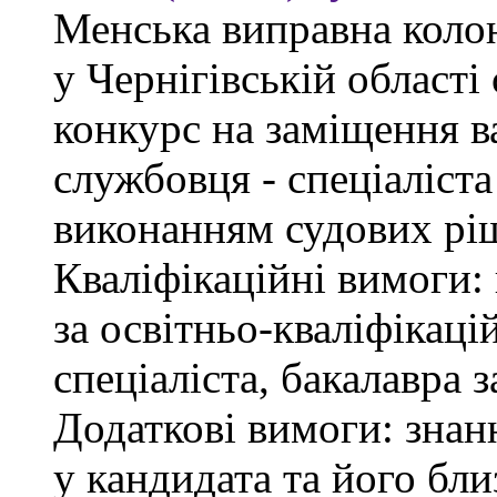
Менська виправна кол
у Чернігівській област
конкурс на заміщення в
службовця - спеціаліст
виконанням судових рі
Кваліфікаційні вимоги: 
за освітньо-кваліфікаці
спеціаліста, бакалавра 
Додаткові вимоги: знан
у кандидата та його бли