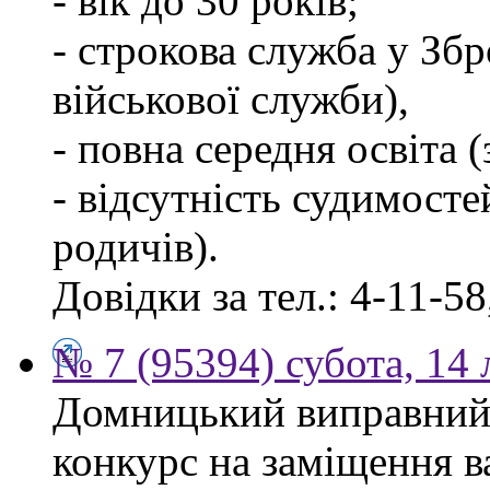
- вік до 30 років;
- строкова служба у Зб
військової служби),
- повна середня освіта 
- відсутність судимосте
родичів).
Довідки за тел.: 4-11-58
№ 7 (95394) субота, 14
Домницький виправний
конкурс на заміщення в