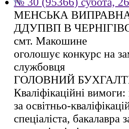
№ 30 (95366) субота, 2
МЕНСЬКА ВИПРАВНА
ДДУПВП В ЧЕРНІГІВС
смт. Макошине
оголошує конкурс на з
службовця
ГОЛОВНИЙ БУХГАЛТ
Кваліфікаційні вимоги: 
за освітньо-кваліфікаці
спеціаліста, бакалавра 