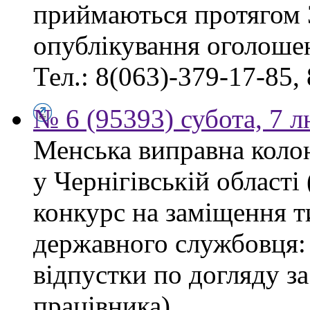
приймаються протягом 
опублікування оголоше
Тел.: 8(063)-379-17-85,
№ 6 (95393) субота, 7 
Менська виправна кол
у Чернігівській област
конкурс на заміщення т
державного службовця: 
відпустки по догляду з
працівника).