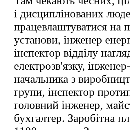
Там чекають чесних, ці
і дисциплінованих люде
працевлаштуватися на п
установи, інженер ене
інспектор відділу нагляд
електрозв'язку, інженер
начальника з виробницт
групи, інспектор проти
головний інженер, майс
бухгалтер. Заробітна пл