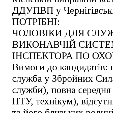
ДДУПВП у Чернігівські
ПОТРІБНІ:
ЧОЛОВІКИ ДЛЯ СЛУ
ВИКОНАВЧІЙ СИСТЕМ
ІНСПЕКТОРА ПО ОХО
Вимоги до кандидатів: в
служба у Збройних Сила
служби), повна середня 
ПТУ, технікум), відсутн
та його близьких родичі