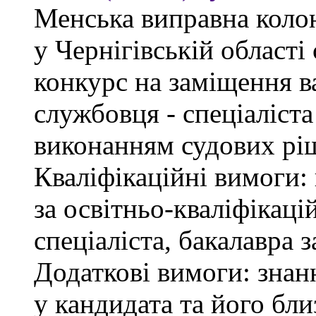
Менська виправна кол
у Чернігівській област
конкурс на заміщення в
службовця - спеціаліст
виконанням судових рі
Кваліфікаційні вимоги: 
за освітньо-кваліфікаці
спеціаліста, бакалавра 
Додаткові вимоги: знан
у кандидата та його бли