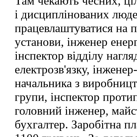
Там чекають чесних, ці
і дисциплінованих люде
працевлаштуватися на п
установи, інженер ене
інспектор відділу нагляд
електрозв'язку, інженер
начальника з виробницт
групи, інспектор проти
головний інженер, майс
бухгалтер. Заробітна пл