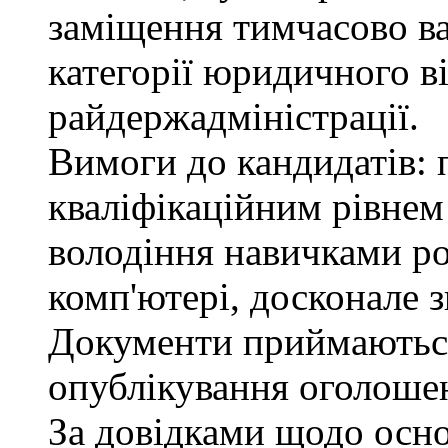
заміщення тимчасово ва
категорії юридичного в
райдержадміністрації.
Вимоги до кандидатів: п
кваліфікаційним рівнем 
володіння навичками р
комп'ютері, досконале з
Документи приймаються
опублікування оголошен
За довідками щодо осн