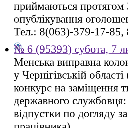
приймаються протягом 
опублікування оголоше
Тел.: 8(063)-379-17-85,
№ 6 (95393) субота, 7 
Менська виправна кол
у Чернігівській област
конкурс на заміщення т
державного службовця: 
відпустки по догляду з
працівника).