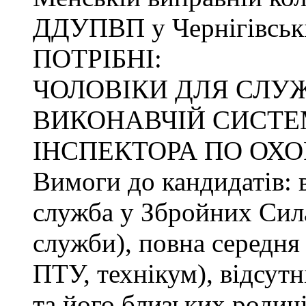
ДДУПВП у Чернігівські
ПОТРІБНІ:
ЧОЛОВІКИ ДЛЯ СЛУ
ВИКОНАВЧІЙ СИСТЕМ
ІНСПЕКТОРА ПО ОХО
Вимоги до кандидатів: в
служба у Збройних Сила
служби), повна середня 
ПТУ, технікум), відсутн
та його близьких родичі