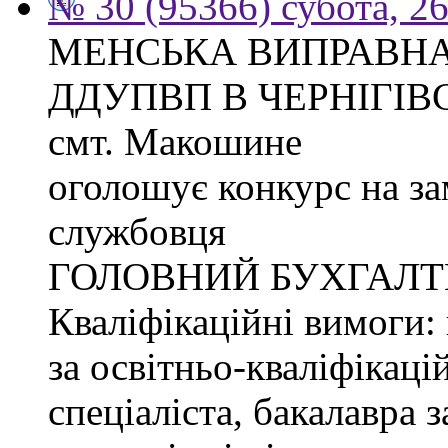
№ 30 (95366) субота, 2
МЕНСЬКА ВИПРАВНА
ДДУПВП В ЧЕРНІГІВС
смт. Макошине
оголошує конкурс на з
службовця
ГОЛОВНИЙ БУХГАЛТ
Кваліфікаційні вимоги: 
за освітньо-кваліфікаці
спеціаліста, бакалавра 