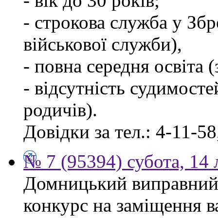
- вік до 30 років;
- строкова служба у Зб
військової служби),
- повна середня освіта 
- відсутність судимосте
родичів).
Довідки за тел.: 4-11-58
№ 7 (95394) субота, 14
Домницький виправний
конкурс на заміщення в