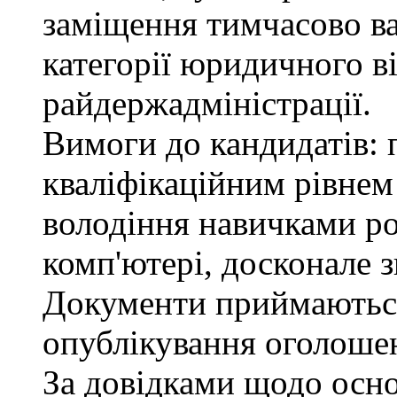
заміщення тимчасово ва
категорії юридичного в
райдержадміністрації.
Вимоги до кандидатів: п
кваліфікаційним рівнем 
володіння навичками р
комп'ютері, досконале з
Документи приймаються
опублікування оголошен
За довідками щодо осн