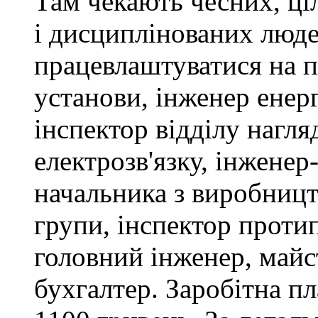
Там чекають чесних, ці
і дисциплінованих люде
працевлаштуватися на п
установи, інженер ене
інспектор відділу нагляд
електрозв'язку, інженер
начальника з виробницт
групи, інспектор проти
головний інженер, майс
бухгалтер. Заробітна пл