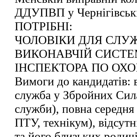
ДДУПВП у Чернігівські
ПОТРІБНІ:
ЧОЛОВІКИ ДЛЯ СЛУ
ВИКОНАВЧІЙ СИСТЕМ
ІНСПЕКТОРА ПО ОХО
Вимоги до кандидатів: в
служба у Збройних Сила
служби), повна середня 
ПТУ, технікум), відсутн
та його близьких родичі