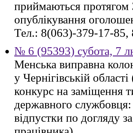
приймаються протягом 
опублікування оголоше
Тел.: 8(063)-379-17-85,
№ 6 (95393) субота, 7 
Менська виправна кол
у Чернігівській област
конкурс на заміщення т
державного службовця: 
відпустки по догляду з
працівника).