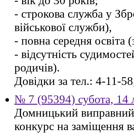
- вік до 30 років;
- строкова служба у Зб
військової служби),
- повна середня освіта 
- відсутність судимосте
родичів).
Довідки за тел.: 4-11-58
№ 7 (95394) субота, 14
Домницький виправний
конкурс на заміщення в