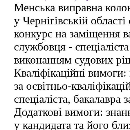
Менська виправна кол
у Чернігівській област
конкурс на заміщення в
службовця - спеціаліст
виконанням судових рі
Кваліфікаційні вимоги: 
за освітньо-кваліфікаці
спеціаліста, бакалавра 
Додаткові вимоги: знан
у кандидата та його бли