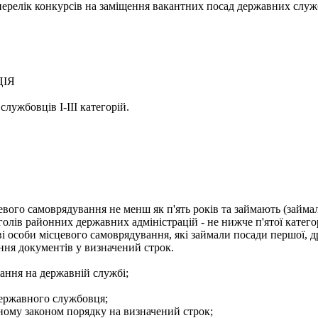
- перелік конкурсів на заміщення вакантних посад державних служ
ЦІЯ
лужбовців І-ІІІ категорій.
евого самоврядування не менш як п'ять років та займають (займа
голів районних державних адміністрацій - не нижче п'ятої категор
і особи місцевого самоврядування, які займали посади першої, др
ння документів у визначений строк.
ання на державній службі;
державного службовця;
еному законом порядку на визначений строк;