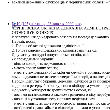
вакансії державних службовців у Чернігівській області, 
№ 10 (105) п'ятниця, 23 жовтня 2009 року
ЧЕРНІГІВСЬКА ОБЛАСНА ДЕРЖАВНА АДМІНІСТРА
ОГОЛОШУЄ КОНКУРС
із зарахування до кадрового резерву на посади державних с
Перелік посад:
1. Голова обласної державної адміністрації.
2. Голова районної державної адміністрації - 22 од.
До участі у конкурсі допускаються особи, які:
- є громадянами України;
- вільно володіють державною мовою;
- мають повну вищу освіту;
- мають стаж державної служби чи служби в органах місц
самоврядування не нижче четвертої категорії, а на посаді 
Народні депутати України, державні службовці та посадов
кадрового резерву без конкурсного відбору за умови пода
До участі у конкурсі не допускаються особи, які:
- досягли встановленого законом граничного віку перебув
- визнані в установленому порядку недієздатними;
- мають судимість, що є несумісною із зайняттям посади 
- позбавлені права займати відповідні посади в установл