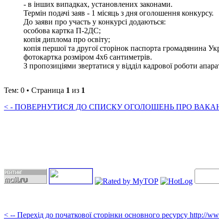
- в інших випадках, установлених законами.
Термін подачі заяв - 1 місяць з дня оголошення конкурсу.
До заяви про участь у конкурсі додаються:
особова картка П-2ДС;
копія диплома про освіту;
копія першої та другої сторінок паспорта громадянина Ук
фотокартка розміром 4х6 сантиметрів.
З пропозиціями звертатися у відділ кадрової роботи апарату 
Тем: 0 • Страница
1
из
1
< - ПОВЕРНУТИСЯ ДО СПИСКУ ОГОЛОШЕНЬ ПРО ВАКАНС
< -- Перехід до початкової сторінки основного ресурсу http://w