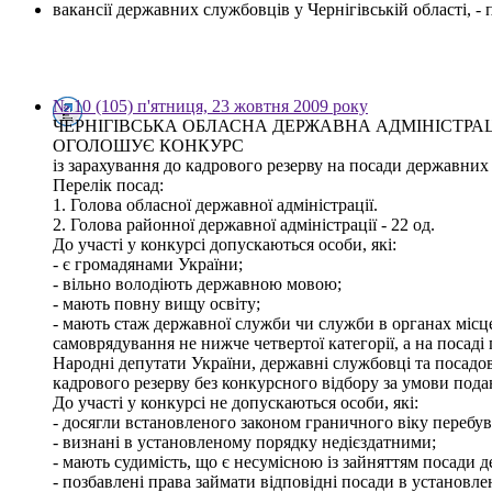
вакансії державних службовців у Чернігівській області, 
№ 10 (105) п'ятниця, 23 жовтня 2009 року
ЧЕРНІГІВСЬКА ОБЛАСНА ДЕРЖАВНА АДМІНІСТРА
ОГОЛОШУЄ КОНКУРС
із зарахування до кадрового резерву на посади державних с
Перелік посад:
1. Голова обласної державної адміністрації.
2. Голова районної державної адміністрації - 22 од.
До участі у конкурсі допускаються особи, які:
- є громадянами України;
- вільно володіють державною мовою;
- мають повну вищу освіту;
- мають стаж державної служби чи служби в органах місц
самоврядування не нижче четвертої категорії, а на посаді 
Народні депутати України, державні службовці та посадов
кадрового резерву без конкурсного відбору за умови пода
До участі у конкурсі не допускаються особи, які:
- досягли встановленого законом граничного віку перебув
- визнані в установленому порядку недієздатними;
- мають судимість, що є несумісною із зайняттям посади 
- позбавлені права займати відповідні посади в установл