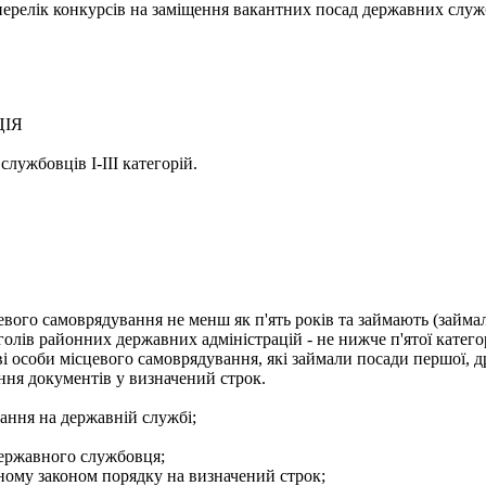
- перелік конкурсів на заміщення вакантних посад державних служ
ЦІЯ
лужбовців І-ІІІ категорій.
евого самоврядування не менш як п'ять років та займають (займа
голів районних державних адміністрацій - не нижче п'ятої категор
і особи місцевого самоврядування, які займали посади першої, др
ння документів у визначений строк.
ання на державній службі;
державного службовця;
еному законом порядку на визначений строк;