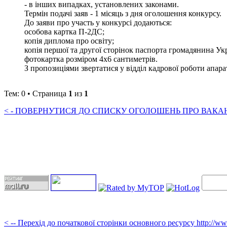
- в інших випадках, установлених законами.
Термін подачі заяв - 1 місяць з дня оголошення конкурсу.
До заяви про участь у конкурсі додаються:
особова картка П-2ДС;
копія диплома про освіту;
копія першої та другої сторінок паспорта громадянина Ук
фотокартка розміром 4х6 сантиметрів.
З пропозиціями звертатися у відділ кадрової роботи апарату 
Тем: 0 • Страница
1
из
1
< - ПОВЕРНУТИСЯ ДО СПИСКУ ОГОЛОШЕНЬ ПРО ВАКАНС
< -- Перехід до початкової сторінки основного ресурсу http://w