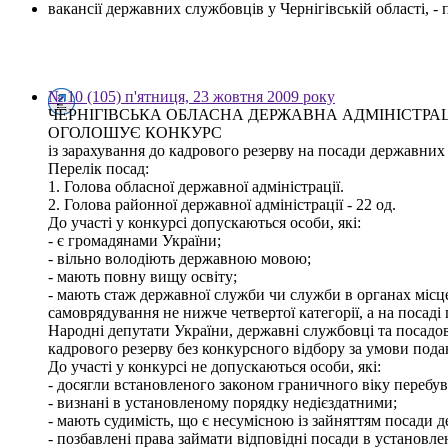
вакансії державних службовців у Чернігівській області, 
№ 10 (105) п'ятниця, 23 жовтня 2009 року
ЧЕРНІГІВСЬКА ОБЛАСНА ДЕРЖАВНА АДМІНІСТРА
ОГОЛОШУЄ КОНКУРС
із зарахування до кадрового резерву на посади державних с
Перелік посад:
1. Голова обласної державної адміністрації.
2. Голова районної державної адміністрації - 22 од.
До участі у конкурсі допускаються особи, які:
- є громадянами України;
- вільно володіють державною мовою;
- мають повну вищу освіту;
- мають стаж державної служби чи служби в органах місц
самоврядування не нижче четвертої категорії, а на посаді 
Народні депутати України, державні службовці та посадов
кадрового резерву без конкурсного відбору за умови пода
До участі у конкурсі не допускаються особи, які:
- досягли встановленого законом граничного віку перебув
- визнані в установленому порядку недієздатними;
- мають судимість, що є несумісною із зайняттям посади 
- позбавлені права займати відповідні посади в установл