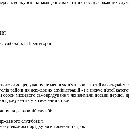
- перелік конкурсів на заміщення вакантних посад державних служ
ЦІЯ
лужбовців І-ІІІ категорій.
евого самоврядування не менш як п'ять років та займають (займа
голів районних державних адміністрацій - не нижче п'ятої категор
і особи місцевого самоврядування, які займали посади першої, др
ння документів у визначений строк.
ання на державній службі;
державного службовця;
еному законом порядку на визначений строк;