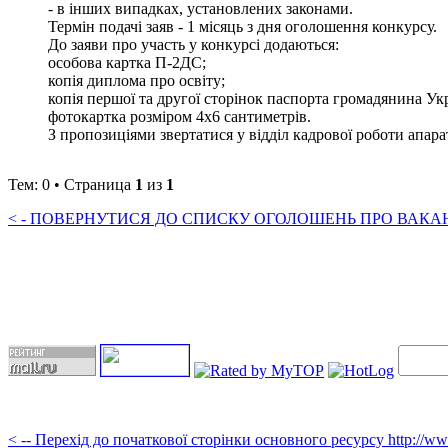
- в інших випадках, установлених законами.
Термін подачі заяв - 1 місяць з дня оголошення конкурсу.
До заяви про участь у конкурсі додаються:
особова картка П-2ДС;
копія диплома про освіту;
копія першої та другої сторінок паспорта громадянина Ук
фотокартка розміром 4х6 сантиметрів.
З пропозиціями звертатися у відділ кадрової роботи апарату 
Тем: 0 • Страница
1
из
1
< - ПОВЕРНУТИСЯ ДО СПИСКУ ОГОЛОШЕНЬ ПРО ВАКАНС
< -- Перехід до початкової сторінки основного ресурсу http://w