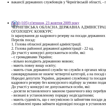
вакансії державних службовців у Чернігівській області, 
№ 10 (105) п'ятниця, 23 жовтня 2009 року
ЧЕРНІГІВСЬКА ОБЛАСНА ДЕРЖАВНА АДМІНІСТРА
ОГОЛОШУЄ КОНКУРС
із зарахування до кадрового резерву на посади державних с
Перелік посад:
1. Голова обласної державної адміністрації.
2. Голова районної державної адміністрації - 22 од.
До участі у конкурсі допускаються особи, які:
- є громадянами України;
- вільно володіють державною мовою;
- мають повну вищу освіту;
- мають стаж державної служби чи служби в органах місц
самоврядування не нижче четвертої категорії, а на посаді 
Народні депутати України, державні службовці та посадов
кадрового резерву без конкурсного відбору за умови пода
До участі у конкурсі не допускаються особи, які:
- досягли встановленого законом граничного віку перебув
- визнані в установленому порядку недієздатними;
- мають судимість, що є несумісною із зайняттям посади 
- позбавлені права займати відповідні посади в установл