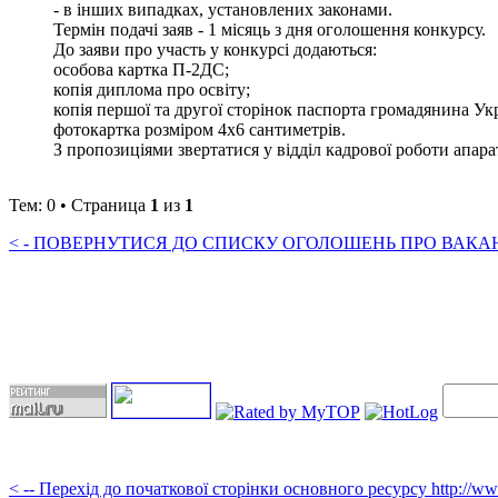
- в інших випадках, установлених законами.
Термін подачі заяв - 1 місяць з дня оголошення конкурсу.
До заяви про участь у конкурсі додаються:
особова картка П-2ДС;
копія диплома про освіту;
копія першої та другої сторінок паспорта громадянина Ук
фотокартка розміром 4х6 сантиметрів.
З пропозиціями звертатися у відділ кадрової роботи апарату 
Тем: 0 • Страница
1
из
1
< - ПОВЕРНУТИСЯ ДО СПИСКУ ОГОЛОШЕНЬ ПРО ВАКАНС
< -- Перехід до початкової сторінки основного ресурсу http://w