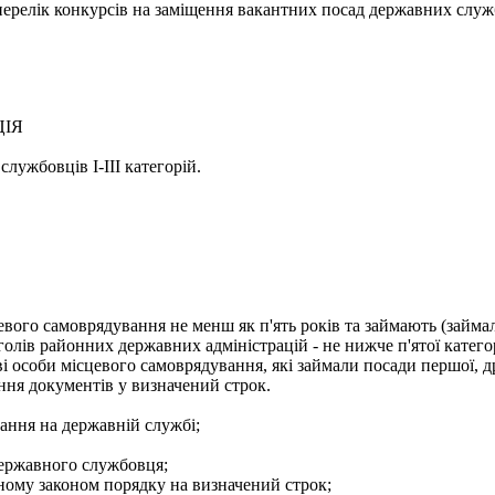
- перелік конкурсів на заміщення вакантних посад державних служ
ЦІЯ
лужбовців І-ІІІ категорій.
евого самоврядування не менш як п'ять років та займають (займа
голів районних державних адміністрацій - не нижче п'ятої категор
і особи місцевого самоврядування, які займали посади першої, др
ння документів у визначений строк.
ання на державній службі;
державного службовця;
еному законом порядку на визначений строк;