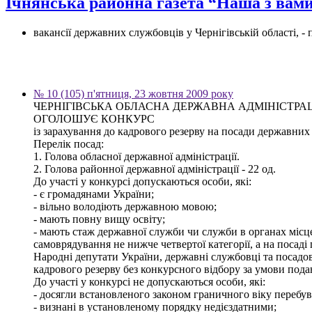
Ічнянська районна газета “Наша з вами
вакансії державних службовців у Чернігівській області, 
№ 10 (105) п'ятниця, 23 жовтня 2009 року
ЧЕРНІГІВСЬКА ОБЛАСНА ДЕРЖАВНА АДМІНІСТРА
ОГОЛОШУЄ КОНКУРС
із зарахування до кадрового резерву на посади державних с
Перелік посад:
1. Голова обласної державної адміністрації.
2. Голова районної державної адміністрації - 22 од.
До участі у конкурсі допускаються особи, які:
- є громадянами України;
- вільно володіють державною мовою;
- мають повну вищу освіту;
- мають стаж державної служби чи служби в органах місц
самоврядування не нижче четвертої категорії, а на посаді 
Народні депутати України, державні службовці та посадов
кадрового резерву без конкурсного відбору за умови пода
До участі у конкурсі не допускаються особи, які:
- досягли встановленого законом граничного віку перебув
- визнані в установленому порядку недієздатними;