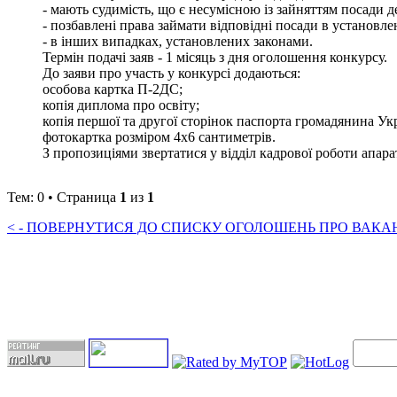
- мають судимість, що є несумісною із зайняттям посади 
- позбавлені права займати відповідні посади в установл
- в інших випадках, установлених законами.
Термін подачі заяв - 1 місяць з дня оголошення конкурсу.
До заяви про участь у конкурсі додаються:
особова картка П-2ДС;
копія диплома про освіту;
копія першої та другої сторінок паспорта громадянина Ук
фотокартка розміром 4х6 сантиметрів.
З пропозиціями звертатися у відділ кадрової роботи апарату 
Тем: 0 • Страница
1
из
1
< - ПОВЕРНУТИСЯ ДО СПИСКУ ОГОЛОШЕНЬ ПРО ВАКАНС