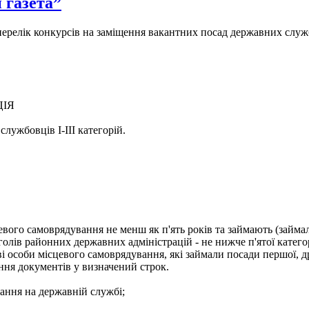
 газета”
- перелік конкурсів на заміщення вакантних посад державних служ
ЦІЯ
лужбовців І-ІІІ категорій.
евого самоврядування не менш як п'ять років та займають (займа
голів районних державних адміністрацій - не нижче п'ятої категор
і особи місцевого самоврядування, які займали посади першої, др
ння документів у визначений строк.
ання на державній службі;