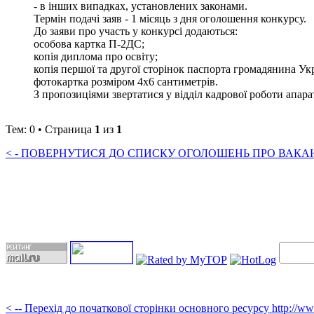
- в інших випадках, установлених законами.
Термін подачі заяв - 1 місяць з дня оголошення конкурсу.
До заяви про участь у конкурсі додаються:
особова картка П-2ДС;
копія диплома про освіту;
копія першої та другої сторінок паспорта громадянина Ук
фотокартка розміром 4х6 сантиметрів.
З пропозиціями звертатися у відділ кадрової роботи апарату 
Тем: 0 • Страница
1
из
1
< - ПОВЕРНУТИСЯ ДО СПИСКУ ОГОЛОШЕНЬ ПРО ВАКАНС
< -- Перехід до початкової сторінки основного ресурсу http://w