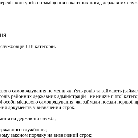
- перелік конкурсів на заміщення вакантних посад державних служ
ЦІЯ
лужбовців І-ІІІ категорій.
евого самоврядування не менш як п'ять років та займають (займа
голів районних державних адміністрацій - не нижче п'ятої категор
і особи місцевого самоврядування, які займали посади першої, др
ння документів у визначений строк.
ання на державній службі;
державного службовця;
еному законом порядку на визначений строк;