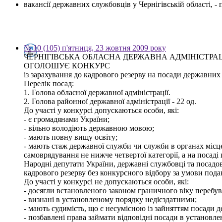
вакансії державних службовців у Чернігівській області, 
№ 10 (105) п'ятниця, 23 жовтня 2009 року
ЧЕРНІГІВСЬКА ОБЛАСНА ДЕРЖАВНА АДМІНІСТРА
ОГОЛОШУЄ КОНКУРС
із зарахування до кадрового резерву на посади державних с
Перелік посад:
1. Голова обласної державної адміністрації.
2. Голова районної державної адміністрації - 22 од.
До участі у конкурсі допускаються особи, які:
- є громадянами України;
- вільно володіють державною мовою;
- мають повну вищу освіту;
- мають стаж державної служби чи служби в органах місц
самоврядування не нижче четвертої категорії, а на посаді 
Народні депутати України, державні службовці та посадов
кадрового резерву без конкурсного відбору за умови пода
До участі у конкурсі не допускаються особи, які:
- досягли встановленого законом граничного віку перебув
- визнані в установленому порядку недієздатними;
- мають судимість, що є несумісною із зайняттям посади 
- позбавлені права займати відповідні посади в установл