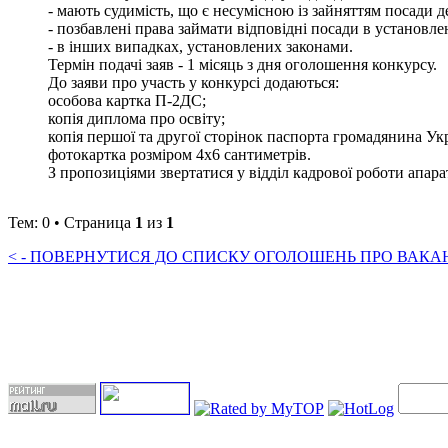
- мають судимість, що є несумісною із зайняттям посади 
- позбавлені права займати відповідні посади в установл
- в інших випадках, установлених законами.
Термін подачі заяв - 1 місяць з дня оголошення конкурсу.
До заяви про участь у конкурсі додаються:
особова картка П-2ДС;
копія диплома про освіту;
копія першої та другої сторінок паспорта громадянина Ук
фотокартка розміром 4х6 сантиметрів.
З пропозиціями звертатися у відділ кадрової роботи апарату 
Тем: 0 • Страница
1
из
1
< - ПОВЕРНУТИСЯ ДО СПИСКУ ОГОЛОШЕНЬ ПРО ВАКАНС