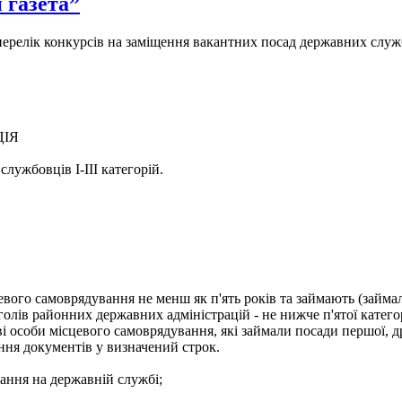
 газета”
- перелік конкурсів на заміщення вакантних посад державних служ
ЦІЯ
лужбовців І-ІІІ категорій.
евого самоврядування не менш як п'ять років та займають (займа
голів районних державних адміністрацій - не нижче п'ятої категор
і особи місцевого самоврядування, які займали посади першої, др
ння документів у визначений строк.
ання на державній службі;