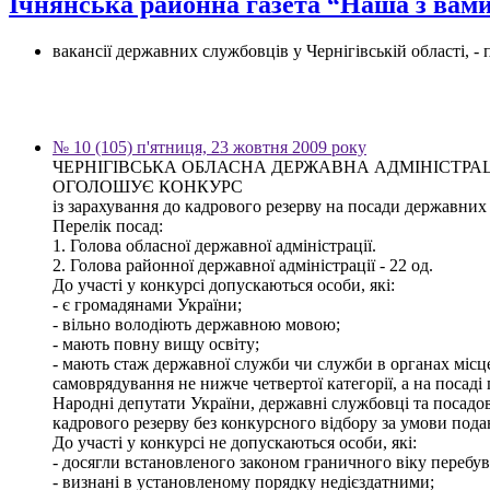
Ічнянська районна газета “Наша з вами
вакансії державних службовців у Чернігівській області, 
№ 10 (105) п'ятниця, 23 жовтня 2009 року
ЧЕРНІГІВСЬКА ОБЛАСНА ДЕРЖАВНА АДМІНІСТРА
ОГОЛОШУЄ КОНКУРС
із зарахування до кадрового резерву на посади державних с
Перелік посад:
1. Голова обласної державної адміністрації.
2. Голова районної державної адміністрації - 22 од.
До участі у конкурсі допускаються особи, які:
- є громадянами України;
- вільно володіють державною мовою;
- мають повну вищу освіту;
- мають стаж державної служби чи служби в органах місц
самоврядування не нижче четвертої категорії, а на посаді 
Народні депутати України, державні службовці та посадов
кадрового резерву без конкурсного відбору за умови пода
До участі у конкурсі не допускаються особи, які:
- досягли встановленого законом граничного віку перебув
- визнані в установленому порядку недієздатними;