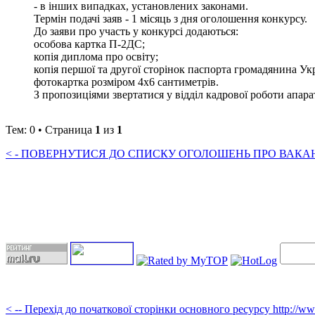
- в інших випадках, установлених законами.
Термін подачі заяв - 1 місяць з дня оголошення конкурсу.
До заяви про участь у конкурсі додаються:
особова картка П-2ДС;
копія диплома про освіту;
копія першої та другої сторінок паспорта громадянина Ук
фотокартка розміром 4х6 сантиметрів.
З пропозиціями звертатися у відділ кадрової роботи апарату 
Тем: 0 • Страница
1
из
1
< - ПОВЕРНУТИСЯ ДО СПИСКУ ОГОЛОШЕНЬ ПРО ВАКАНС
< -- Перехід до початкової сторінки основного ресурсу http://w