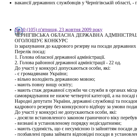
вакансії державних службовців у Чернігівській області, 
№ 10 (105) п'ятниця, 23 жовтня 2009 року
ЧЕРНІГІВСЬКА ОБЛАСНА ДЕРЖАВНА АДМІНІСТРА
ОГОЛОШУЄ КОНКУРС
із зарахування до кадрового резерву на посади державних с
Перелік посад:
1. Голова обласної державної адміністрації.
2. Голова районної державної адміністрації - 22 од.
До участі у конкурсі допускаються особи, які:
- є громадянами України;
- вільно володіють державною мовою;
- мають повну вищу освіту;
- мають стаж державної служби чи служби в органах місц
самоврядування не нижче четвертої категорії, а на посаді 
Народні депутати України, державні службовці та посадов
кадрового резерву без конкурсного відбору за умови пода
До участі у конкурсі не допускаються особи, які:
- досягли встановленого законом граничного віку перебув
- визнані в установленому порядку недієздатними;
- мають судимість, що є несумісною із зайняттям посади 
- позбавлені права займати відповідні посади в установл