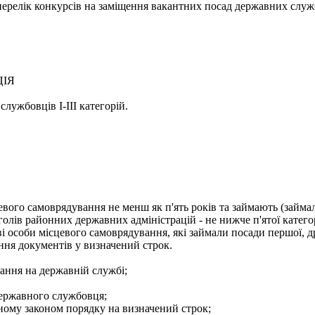
- перелік конкурсів на заміщення вакантних посад державних служ
ЦІЯ
лужбовців І-ІІІ категорій.
евого самоврядування не менш як п'ять років та займають (займа
голів районних державних адміністрацій - не нижче п'ятої категор
і особи місцевого самоврядування, які займали посади першої, др
ння документів у визначений строк.
ання на державній службі;
державного службовця;
еному законом порядку на визначений строк;