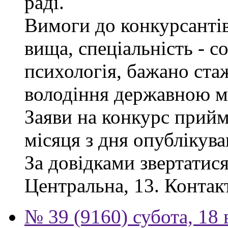
раді.
Вимоги до конкурсантів
вища, спеціальність - с
психологія, бажано ста
володіння державною м
Заяви на конкурс прий
місяця з дня опублікув
За довідками звертатися
Центральна, 13. Контак
№ 39 (9160) субота, 18