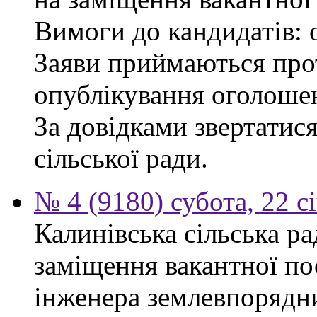
Вимоги до кандидатів: 
Заяви приймаються прот
опублікування оголоше
За довідками звертатис
сільської ради.
№ 4 (9180) субота, 22 с
Калинівська сільська р
заміщення вакантної по
інженера землевпорядни