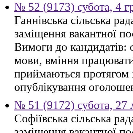
№ 52 (9173) субота, 4 
Ганнівська сільська ра
заміщення вакантної по
Вимоги до кандидатів: 
мови, вміння працювати
приймаються протягом к
опублікування оголошенн
№ 51 (9172) субота, 27
Софіївська сільська ра
заміщення вакантної по