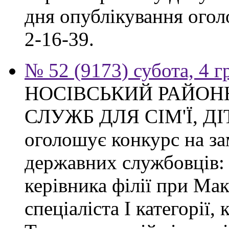
дня опублікування огол
2-16-39.
№ 52 (9173) субота, 4 
НОСІВСЬКИЙ РАЙОН
СЛУЖБ ДЛЯ СІМ'Ї, Д
оголошує конкурс на з
державних службовців: с
керівника філії при Макі
спеціаліста І категорії, 