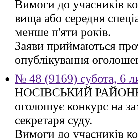
Вимоги до учасників ко
вища або середня спеці
менше п'яти років.
Заяви приймаються прот
опублікування оголоше
№ 48 (9169) субота, 6 
НОСІВСЬКИЙ РАЙОН
оголошує конкурс на за
секретаря суду.
Вимоги до учасників к