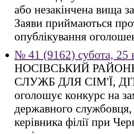
або незакінчена вища з
Заяви приймаються прот
опублікування оголоше
№ 41 (9162) субота, 25
НОСІВСЬКИЙ РАЙОН
СЛУЖБ ДЛЯ СІМ'Ї, Д
оголошує конкурс на за
державного службовця, 
керівника філії при Чер