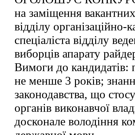
на заміщення вакантних
відділу організаційно-к
спеціаліста відділу ве
виборців апарату райде
Вимоги до кандидатів: 
не менше 3 років; знанн
законодавства, що стос
органів виконавчої влад
досконале володіння к
державної мови.