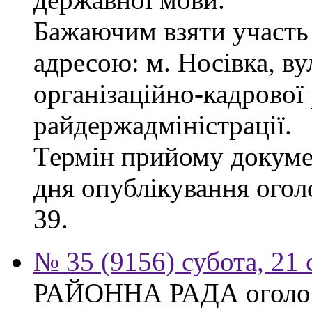
Бажаючим взяти участь 
адресою: м. Носівка, ву
організаційно-кадрової
райдержадміністрації.
Термін прийому докумен
дня опублікування огол
39.
№ 35 (9156) субота, 21
РАЙОННА РАДА оголош