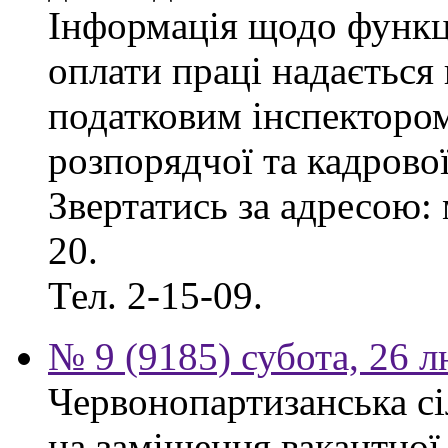
Інформація щодо функці
оплати праці надаєтьс
податковим інспектором
розпорядчої та кадрово
Звертатись за адресою: 
20.
Тел. 2-15-09.
№ 9 (9185) субота, 26 
Червонопартизанська сі
на заміщення вакантної 