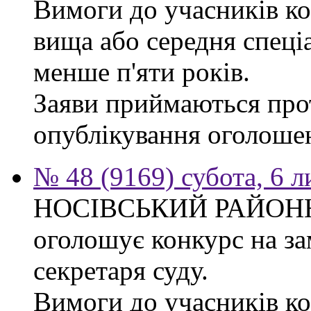
Вимоги до учасників ко
вища або середня спеці
менше п'яти років.
Заяви приймаються прот
опублікування оголоше
№ 48 (9169) субота, 6 
НОСІВСЬКИЙ РАЙОН
оголошує конкурс на за
секретаря суду.
Вимоги до учасників к