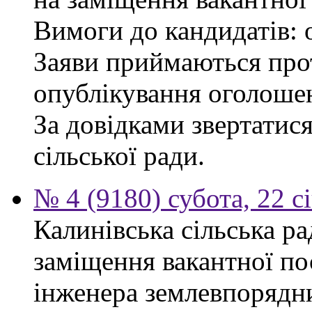
Вимоги до кандидатів: 
Заяви приймаються прот
опублікування оголоше
За довідками звертатис
сільської ради.
№ 4 (9180) субота, 22 с
Калинівська сільська р
заміщення вакантної по
інженера землевпорядни