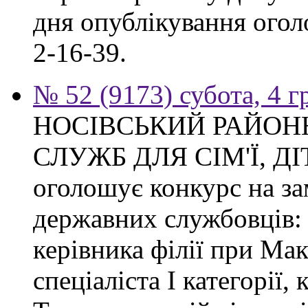
дня опублікування огол
2-16-39.
№ 52 (9173) субота, 4 
НОСІВСЬКИЙ РАЙОН
СЛУЖБ ДЛЯ СІМ'Ї, Д
оголошує конкурс на з
державних службовців: с
керівника філії при Макі
спеціаліста І категорії, 