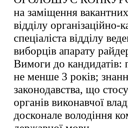
на заміщення вакантних
відділу організаційно-к
спеціаліста відділу ве
виборців апарату райде
Вимоги до кандидатів: 
не менше 3 років; знанн
законодавства, що стос
органів виконавчої влад
досконале володіння к
державної мови.