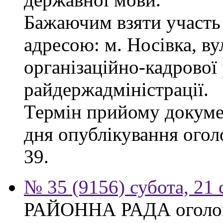
Бажаючим взяти участь 
адресою: м. Носівка, ву
організаційно-кадрової
райдержадміністрації.
Термін прийому докумен
дня опублікування огол
39.
№ 35 (9156) субота, 21
РАЙОННА РАДА оголош