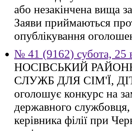
або незакінчена вища з
Заяви приймаються прот
опублікування оголоше
№ 41 (9162) субота, 25
НОСІВСЬКИЙ РАЙОН
СЛУЖБ ДЛЯ СІМ'Ї, Д
оголошує конкурс на за
державного службовця, 
керівника філії при Чер