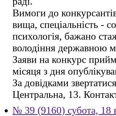
раді.
Вимоги до конкурсантів
вища, спеціальність - с
психологія, бажано ста
володіння державною м
Заяви на конкурс прий
місяця з дня опублікув
За довідками звертатися
Центральна, 13. Контак
№ 39 (9160) субота, 18