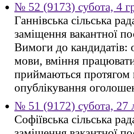
№ 52 (9173) субота, 4 
Ганнівська сільська ра
заміщення вакантної по
Вимоги до кандидатів: 
мови, вміння працювати
приймаються протягом к
опублікування оголошенн
№ 51 (9172) субота, 27
Софіївська сільська ра
заміщення вакантної по