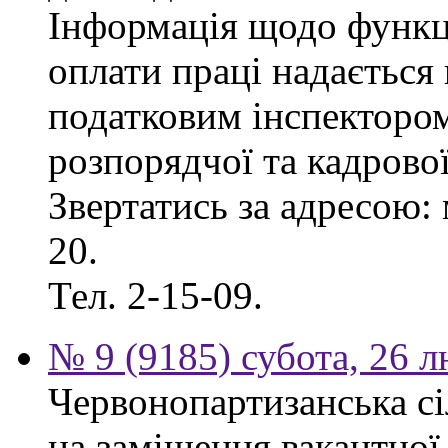
Інформація щодо функці
оплати праці надаєтьс
податковим інспектором
розпорядчої та кадрово
Звертатись за адресою: 
20.
Тел. 2-15-09.
№ 9 (9185) субота, 26 
Червонопартизанська сі
на заміщення вакантної 