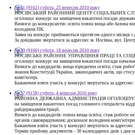
№ 41 (9162) субота, 25 вересня 2010 року
НОСІВСЬКИЙ РАЙОННИЙ ЦЕНТР СОЦІАЛЬНИХ СЛУЖБ
оголошує конкурс на заміщення вакантної посади державно
Вимоги до конкурсантів: освіта повна вища або базова ви
володіння ПК.
Заяви на конкурс приймаються протягом одного місяця з
За довідками звертатися за адресою: м. Носівка, вул. Цент
№ 39 (9160) субота, 18 вересня 2010 року
НОСІВСЬКЕ РАЙОННЕ УПРАВЛІННЯ ПРАЦІ ТА СО
оголошує конкурс на заміщення вакантної посади начальни
Вимоги до кандидатів: вища юридична освіта; стаж роботи
знання Конституції України, законодавчих актів, що сто
комп'ютері.
Бажаючим взяти участь у конкурсі звертатись за адресою:
№ 37 (9158) субота, 4 вересня 2010 року
РАЙОННА ДЕРЖАВНА АДМІНІСТРАЦІЯ ОГОЛОШУЄ
на заміщення вакантних посад головного спеціаліста відд
райдержадміністрації.
Вимоги до кандидатів: повна вища освіта; стаж роботи не
органів самоврядування; досконале володіння комп'ютерн
Бажаючим взяти участь у конкурсі звертатись за адресою: 
Термін прийому документів - 30 календарних днів з дня о