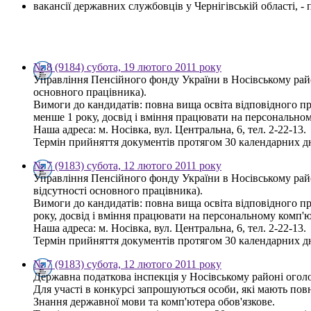
вакансії державних службовців у Чернігівській області, 
№ 8 (9184) субота, 19 лютого 2011 року
Управління Пенсійного фонду України в Носівському район
основного працівника).
Вимоги до кандидатів: повна вища освіта відповідного про
менше 1 року, досвід і вміння працювати на персонально
Наша адреса: м. Носівка, вул. Центральна, 6, тел. 2-22-13.
Термін прийняття документів протягом 30 календарних дн
№ 7 (9183) субота, 12 лютого 2011 року
Управління Пенсійного фонду України в Носівському райо
відсутності основного працівника).
Вимоги до кандидатів: повна вища освіта відповідного пр
року, досвід і вміння працювати на персональному комп'
Наша адреса: м. Носівка, вул. Центральна, 6, тел. 2-22-13.
Термін прийняття документів протягом 30 календарних дн
№ 7 (9183) субота, 12 лютого 2011 року
Державна податкова інспекція у Носівському районі огол
Для участі в конкурсі запрошуються особи, які мають пов
Знання державної мови та комп'ютера обов'язкове.