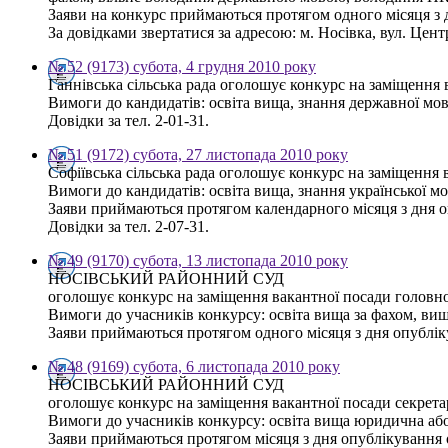
Заяви на конкурс приймаються протягом одного місяця з
За довідками звертатися за адресою: м. Носівка, вул. Цент
№ 52 (9173) субота, 4 грудня 2010 року
Ганнівська сільська рада оголошує конкурс на заміщення 
Вимоги до кандидатів: освіта вища, знання державної мо
Довідки за тел. 2-01-31.
№ 51 (9172) субота, 27 листопада 2010 року
Софіївська сільська рада оголошує конкурс на заміщення 
Вимоги до кандидатів: освіта вища, знання української м
Заяви приймаються протягом календарного місяця з дня 
Довідки за тел. 2-07-31.
№ 49 (9170) субота, 13 листопада 2010 року
НОСІВСЬКИЙ РАЙОННИЙ СУД
оголошує конкурс на заміщення вакантної посади головно
Вимоги до учасників конкурсу: освіта вища за фахом, вища
Заяви приймаються протягом одного місяця з дня опублі
№ 48 (9169) субота, 6 листопада 2010 року
НОСІВСЬКИЙ РАЙОННИЙ СУД
оголошує конкурс на заміщення вакантної посади секретар
Вимоги до учасників конкурсу: освіта вища юридична або
Заяви приймаються протягом місяця з дня опублікування