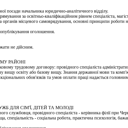
ї посади начальника юридично-аналітичного відділу.
ямування за освітньо-кваліфікаційним рівнем спеціаліста, магіст
та органів місцевого самоврядування, основні принципи роботи 
я опублікування оголошення.
жати не дійсним.
МУ РАЙОНІ
ковому трудовому договору: провідного спеціаліста адміністрати
ну вищу освіту або базову вищу. Знання державної мови та комп'
ціональних обов'язків та умов оплати праці надається головним 
 ДЛЯ СІМ'Ї, ДІТЕЙ ТА МОЛОДІ
го службовця, провідного спеціаліста - керівника філії при Черв
ща, спеціальність - соціальна робота, практична психологія, ба