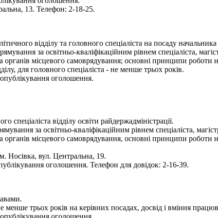
ублікування оголошення.
ральна, 13. Телефон: 2-18-25.
тичного відділу та головного спеціаліста на посаду начальника о
ямування за освітньо-кваліфікаційним рівнем спеціаліста, магіст
та органів місцевого самоврядування; основні принципи роботи 
ділу, для головного спеціаліста - не менше трьох років.
я опублікування оголошення.
о спеціаліста відділу освіти райдержадміністрації.
мування за освітньо-кваліфікаційним рівнем спеціаліста, магістр
та органів місцевого самоврядування, основні принципи роботи 
м. Носівка, вул. Центральна, 19.
публікування оголошення. Телефон для довідок: 2-16-39.
равами.
не менше трьох років на керівних посадах, досвід і вміння прац
я опублікування оголошення.