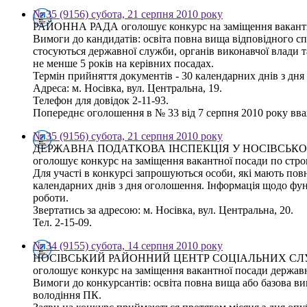
№ 35 (9156) субота, 21 серпня 2010 року
РАЙОННА РАДА оголошує конкурс на заміщення вакантно
Вимоги до кандидатів: освіта повна вища відповідного спр
стосуються державної служби, органів виконавчої влади 
не менше 5 років на керівних посадах.
Термін прийняття документів - 30 календарних днів з дн
Адреса: м. Носівка, вул. Центральна, 19.
Телефон для довідок 2-11-93.
Попереднє оголошення в № 33 від 7 серпня 2010 року вва
№ 35 (9156) субота, 21 серпня 2010 року
ДЕРЖАВНА ПОДАТКОВА ІНСПЕКЦІЯ У НОСІВСЬКО
оголошує конкурс на заміщення вакантної посади по стро
Для участі в конкурсі запрошуються особи, які мають пов
календарних днів з дня оголошення. Інформація щодо функ
роботи.
Звертатись за адресою: м. Носівка, вул. Центральна, 20.
Тел. 2-15-09.
№ 34 (9155) субота, 14 серпня 2010 року
НОСІВСЬКИЙ РАЙОННИЙ ЦЕНТР СОЦІАЛЬНИХ СЛУЖБ
оголошує конкурс на заміщення вакантної посади державно
Вимоги до конкурсантів: освіта повна вища або базова ви
володіння ПК.