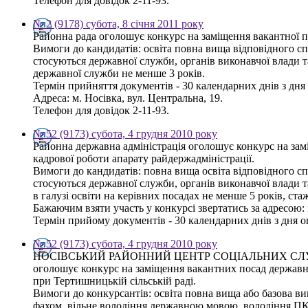
Телефон для довідок 2-11-93.
№ 2 (9178) субота, 8 січня 2011 року
Районна рада оголошує конкурс на заміщення вакантної п
Вимоги до кандидатів: освіта повна вища відповідного спр
стосуються державної служби, органів виконавчої влади 
державної служби не менше 3 років.
Термін прийняття документів - 30 календарних днів з дн
Адреса: м. Носівка, вул. Центральна, 19.
Телефон для довідок 2-11-93.
№ 52 (9173) субота, 4 грудня 2010 року
Районна державна адміністрація оголошує конкурс на заміщ
кадрової роботи апарату райдержадміністрації.
Вимоги до кандидатів: повна вища освіта відповідного спр
стосуються державної служби, органів виконавчої влади 
в галузі освіти на керівних посадах не менше 5 років, ста
Бажаючим взяти участь у конкурсі звертатись за адресою: 
Термін прийому документів - 30 календарних днів з дня о
№ 52 (9173) субота, 4 грудня 2010 року
НОСІВСЬКИЙ РАЙОННИЙ ЦЕНТР СОЦІАЛЬНИХ СЛУЖБ
оголошує конкурс на заміщення вакантних посад державних сл
при Тертишницькій сільській раді.
Вимоги до конкурсантів: освіта повна вища або базова вищ
фахом, вільне володіння державною мовою, володіння ПК