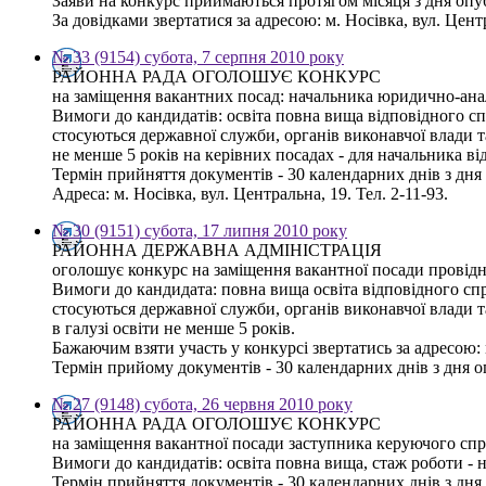
Заяви на конкурс приймаються протягом місяця з дня оп
За довідками звертатися за адресою: м. Носівка, вул. Цент
№ 33 (9154) субота, 7 серпня 2010 року
РАЙОННА РАДА ОГОЛОШУЄ КОНКУРС
на заміщення вакантних посад: начальника юридично-аналі
Вимоги до кандидатів: освіта повна вища відповідного спр
стосуються державної служби, органів виконавчої влади 
не менше 5 років на керівних посадах - для начальника від
Термін прийняття документів - 30 календарних днів з дн
Адреса: м. Носівка, вул. Центральна, 19. Тел. 2-11-93.
№ 30 (9151) субота, 17 липня 2010 року
РАЙОННА ДЕРЖАВНА АДМІНІСТРАЦІЯ
оголошує конкурс на заміщення вакантної посади провідног
Вимоги до кандидата: повна вища освіта відповідного спря
стосуються державної служби, органів виконавчої влади 
в галузі освіти не менше 5 років.
Бажаючим взяти участь у конкурсі звертатись за адресою: 
Термін прийому документів - 30 календарних днів з дня о
№ 27 (9148) субота, 26 червня 2010 року
РАЙОННА РАДА ОГОЛОШУЄ КОНКУРС
на заміщення вакантної посади заступника керуючого сп
Вимоги до кандидатів: освіта повна вища, стаж роботи - 
Термін прийняття документів - 30 календарних днів з дн