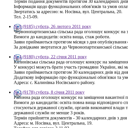
Термін подання документів протягом 30 календарних днів
Інформація щодо функціональних обов'язків та умов опла
Звертатись за адресою: м. Носівка, вул. Центральна, 20.
Тел. 2-15-09.
№ 9 (9185) субота, 26 лютого 2011 року
Червонопартизанська сільська рада оголошує конкурс на з
Вимоги до кандидатів: освіта вища, стаж роботи.
Заяви приймаються протягом місяця з дня опублікування
За довідками звертатися до Червонопартизанської сільсько
№ 4 (9180) субота, 22 січня 2011 року
Калинівська сільська рада оголошує конкурс на заміщення
У конкурсі можуть брати участь громадяни України, які ма
Заяви приймаються протягом 30 календарних днів від дн
Додаткову інформацію про функціональні обов'язки та ум
Адреса: с. Калинівка Носівського району.
№ 2 (9178) субота, 8 січня 2011 року
Районна рада оголошує конкурс на заміщення вакантної 
Вимоги до кандидатів: освіта повна вища відповідного спр
стосуються державної служби, органів виконавчої влади 
державної служби не менше 3 років.
Термін прийняття документів - 30 календарних днів з дн
Адреса: м. Носівка, вул. Центральна, 19.