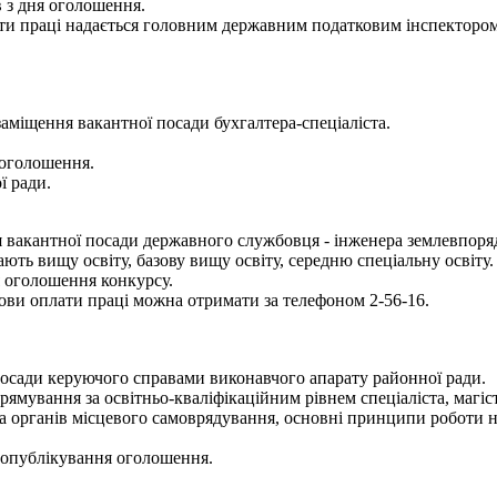
 з дня оголошення.
ти праці надається головним державним податковим інспектором 
аміщення вакантної посади бухгалтера-спеціаліста.
 оголошення.
ї ради.
 вакантної посади державного службовця - інженера землевпоряд
ють вищу освіту, базову вищу освіту, середню спеціальну освіту.
я оголошення конкурсу.
ови оплати праці можна отримати за телефоном 2-56-16.
посади керуючого справами виконавчого апарату районної ради.
ямування за освітньо-кваліфікаційним рівнем спеціаліста, магіст
та органів місцевого самоврядування, основні принципи роботи 
я опублікування оголошення.