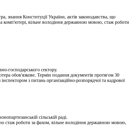
ра, знання Конституції України, актів законодавства, що
на комп'ютері, вільне володіння державною мовою, стаж роботи
вно-господарського сектору.
ютера обов'язкове. Термін подання документів протягом 30
інспектором з питань організаційно-розпорядчої та кадрової
онопартизанській сільській раді.
жано стаж роботи за фахом, вільне володіння державною мовою,