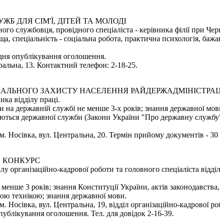
 ДЛЯ СІМ'Ї, ДІТЕЙ ТА МОЛОДІ
го службовця, провідного спеціаліста - керівника філії при Черв
ща, спеціальність - соціальна робота, практична психологія, ба
 дня опублікування оголошення.
ральна, 13. Контактний телефон: 2-18-25.
ЦІАЛЬНОГО ЗАХИСТУ НАСЕЛЕННЯ РАЙДЕРЖАДМІНІСТРАЦ
ка відділу праці.
 на державній службі не менше 3-х років; знання державної мови 
суються державної служби (Закони України "Про державну службу
 м. Носівка, вул. Центральна, 20. Термін прийому документів - 3
 КОНКУРС
ілу організаційно-кадрової роботи та головного спеціаліста відд
 менше 3 років; знання Конституції України, актів законодавства
ою технікою; знання державної мови.
м. Носівка, вул. Центральна, 19, відділ організаційно-кадрової р
публікування оголошення. Тел. для довідок 2-16-39.