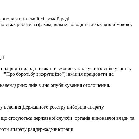
онопартизанській сільській раді.
жано стаж роботи за фахом, вільне володіння державною мовою,
ІЇ
на рівні володіння як письмового, так і усного спілкування;
", "Про боротьбу з корупцією"); вміння працювати на
0 календарних днів з дня опублікування оголошення.
ілу ведення Державного реєстру виборців апарату
, що стосуються державної служби, органів виконавчої влади та
оботи апарату райдержадміністрації.