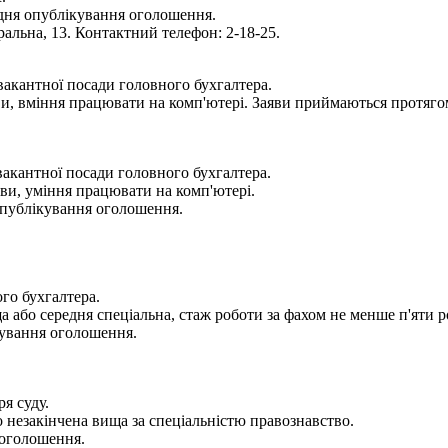
 дня опублікування оголошення.
ральна, 13. Контактний телефон: 2-18-25.
вакантної посади головного бухгалтера.
ви, вміння працювати на комп'ютері. Заяви приймаються протяго
вакантної посади головного бухгалтера.
ови, уміння працювати на комп'ютері.
опублікування оголошення.
го бухгалтера.
 або середня спеціальна, стаж роботи за фахом не менше п'яти р
кування оголошення.
я суду.
 незакінчена вища за спеціальністю правознавство.
 оголошення.