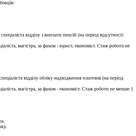
бовців:
еціаліста відділу з виплати пенсій (на період відсутності
аліста, магістра, за фахом - юрист, економіст. Стаж роботи не
еціаліста відділу обліку надходження платежів (на період
аліста, магістра, за фахом - економіст. Стаж роботи не менше 1
ра.
оку.