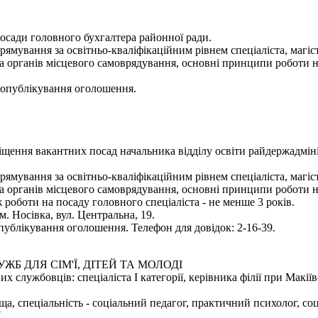
осади головного бухгалтера районної ради.
ямування за освітньо-кваліфікаційним рівнем спеціаліста, магіст
та органів місцевого самоврядування, основні принципи роботи 
я опублікування оголошення.
ення вакантних посад начальника відділу освіти райдержадмініст
ямування за освітньо-кваліфікаційним рівнем спеціаліста, магіст
та органів місцевого самоврядування, основні принципи роботи 
ж роботи на посаду головного спеціаліста - не менше 3 років.
м. Носівка, вул. Центральна, 19.
публікування оголошення. Телефон для довідок: 2-16-39.
 ДЛЯ СІМ'Ї, ДІТЕЙ ТА МОЛОДІ
ужбовців: спеціаліста І категорії, керівника філії при Макіївські
а, спеціальність - соціальний педагог, практичний психолог, со
.