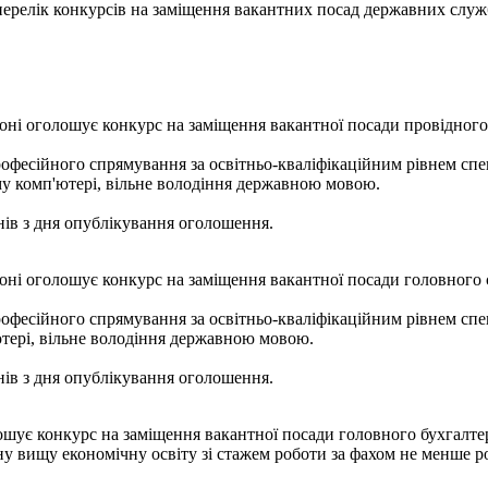
- перелік конкурсів на заміщення вакантних посад державних служ
і оголошує конкурс на заміщення вакантної посади провідного сп
фесійного спрямування за освітньо-кваліфікаційним рівнем спеці
му комп'ютері, вільне володіння державною мовою.
ів з дня опублікування оголошення.
ні оголошує конкурс на заміщення вакантної посади головного сп
офесійного спрямування за освітньо-кваліфікаційним рівнем спеці
ютері, вільне володіння державною мовою.
ів з дня опублікування оголошення.
ошує конкурс на заміщення вакантної посади головного бухгалте
ну вищу економічну освіту зі стажем роботи за фахом не менше р