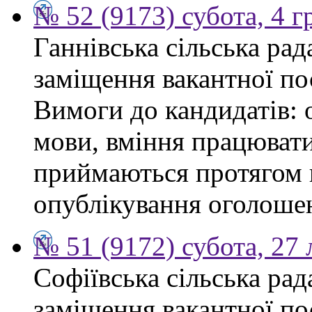
№ 52 (9173) субота, 4 
Ганнівська сільська ра
заміщення вакантної по
Вимоги до кандидатів: 
мови, вміння працювати
приймаються протягом к
опублікування оголошенн
№ 51 (9172) субота, 27
Софіївська сільська ра
заміщення вакантної по