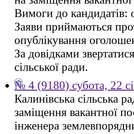
Вимоги до кандидатів: 
Заяви приймаються прот
опублікування оголоше
За довідками звертатис
сільської ради.
№ 4 (9180) субота, 22 с
Калинівська сільська р
заміщення вакантної по
інженера землевпорядни