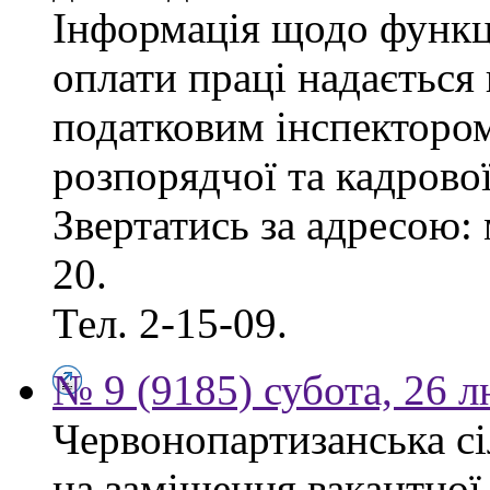
Інформація щодо функці
оплати праці надаєтьс
податковим інспектором
розпорядчої та кадрово
Звертатись за адресою: 
20.
Тел. 2-15-09.
№ 9 (9185) субота, 26 
Червонопартизанська сі
на заміщення вакантної 