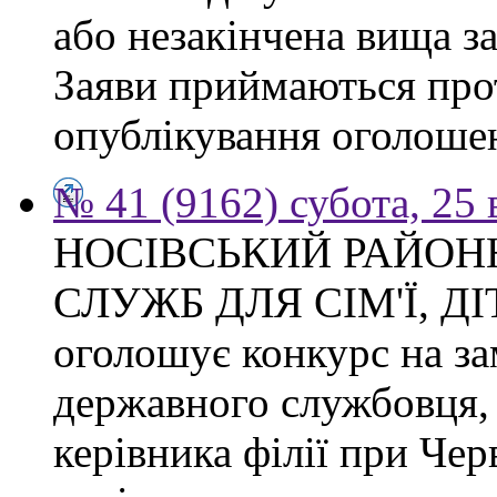
або незакінчена вища з
Заяви приймаються прот
опублікування оголоше
№ 41 (9162) субота, 25
НОСІВСЬКИЙ РАЙОН
СЛУЖБ ДЛЯ СІМ'Ї, Д
оголошує конкурс на за
державного службовця, 
керівника філії при Чер