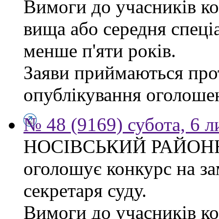
Вимоги до учасників ко
вища або середня спеці
менше п'яти років.
Заяви приймаються прот
опублікування оголоше
№ 48 (9169) субота, 6 
НОСІВСЬКИЙ РАЙОН
оголошує конкурс на за
секретаря суду.
Вимоги до учасників к