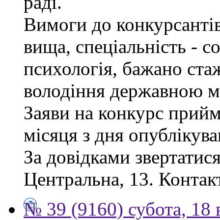
раді.
Вимоги до конкурсантів
вища, спеціальність - с
психологія, бажано ста
володіння державною м
Заяви на конкурс прий
місяця з дня опублікув
За довідками звертатися
Центральна, 13. Контак
№ 39 (9160) субота, 18