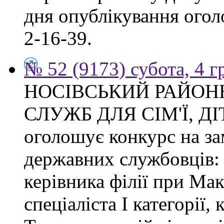
дня опублікування огол
2-16-39.
№ 52 (9173) субота, 4 
НОСІВСЬКИЙ РАЙОН
СЛУЖБ ДЛЯ СІМ'Ї, Д
оголошує конкурс на з
державних службовців: с
керівника філії при Макі
спеціаліста І категорії, 