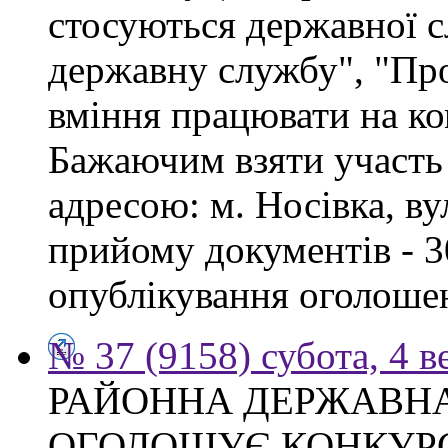
стосуються державної 
державну службу", "Про
вміння працювати на ко
Бажаючим взяти участь 
адресою: м. Носівка, ву
прийому документів - 3
опублікування оголоше
№ 37 (9158) субота, 4 в
РАЙОННА ДЕРЖАВНА
ОГОЛОШУЄ КОНКУР