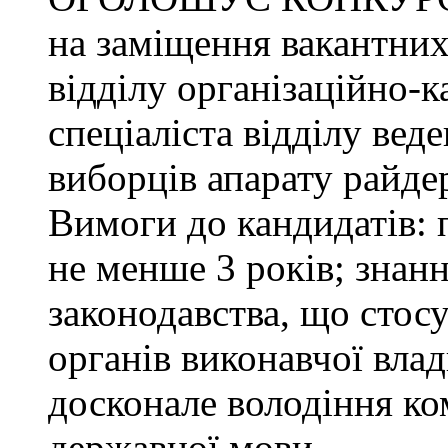
на заміщення вакантних
відділу організаційно-к
спеціаліста відділу ве
виборців апарату райде
Вимоги до кандидатів: 
не менше 3 років; знанн
законодавства, що стос
органів виконавчої влад
досконале володіння к
державної мови.