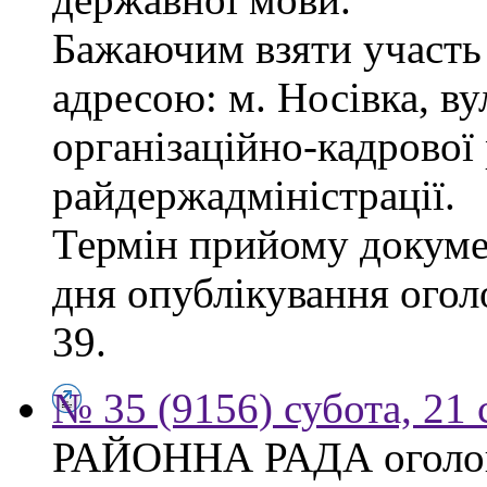
Бажаючим взяти участь 
адресою: м. Носівка, ву
організаційно-кадрової
райдержадміністрації.
Термін прийому докумен
дня опублікування огол
39.
№ 35 (9156) субота, 21
РАЙОННА РАДА оголош