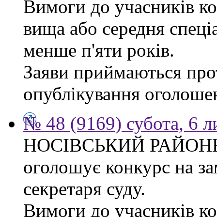
Вимоги до учасників ко
вища або середня спеці
менше п'яти років.
Заяви приймаються прот
опублікування оголоше
№ 48 (9169) субота, 6 
НОСІВСЬКИЙ РАЙОН
оголошує конкурс на за
секретаря суду.
Вимоги до учасників к