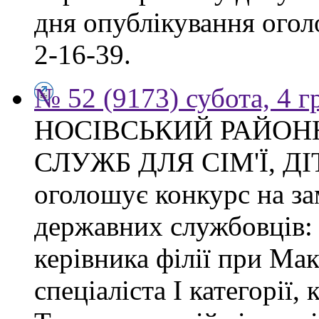
дня опублікування огол
2-16-39.
№ 52 (9173) субота, 4 
НОСІВСЬКИЙ РАЙОН
СЛУЖБ ДЛЯ СІМ'Ї, Д
оголошує конкурс на з
державних службовців: с
керівника філії при Макі
спеціаліста І категорії, 