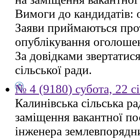
Вимоги до кандидатів: 
Заяви приймаються прот
опублікування оголоше
За довідками звертатис
сільської ради.
№ 4 (9180) субота, 22 с
Калинівська сільська р
заміщення вакантної по
інженера землевпорядни