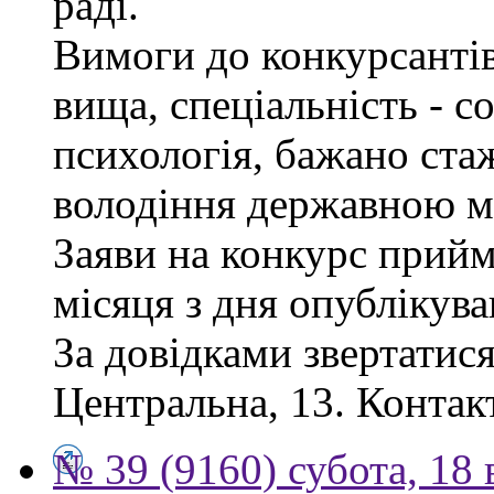
раді.
Вимоги до конкурсантів
вища, спеціальність - с
психологія, бажано ста
володіння державною м
Заяви на конкурс прий
місяця з дня опублікув
За довідками звертатися
Центральна, 13. Контак
№ 39 (9160) субота, 18