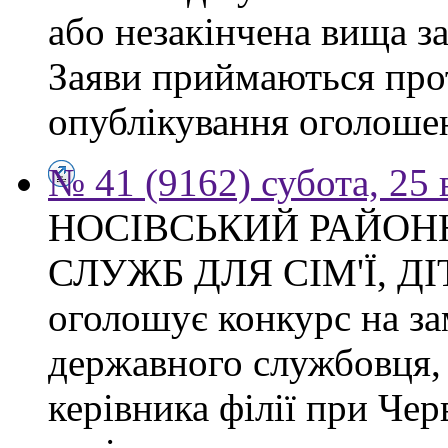
або незакінчена вища з
Заяви приймаються прот
опублікування оголоше
№ 41 (9162) субота, 25
НОСІВСЬКИЙ РАЙОН
СЛУЖБ ДЛЯ СІМ'Ї, Д
оголошує конкурс на за
державного службовця, 
керівника філії при Чер