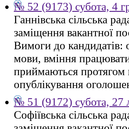
№ 52 (9173) субота, 4 
Ганнівська сільська ра
заміщення вакантної по
Вимоги до кандидатів: 
мови, вміння працювати
приймаються протягом к
опублікування оголошенн
№ 51 (9172) субота, 27
Софіївська сільська ра
заміщення вакантної по