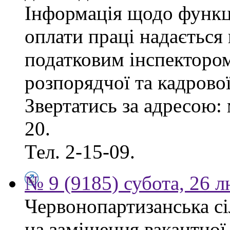
Інформація щодо функці
оплати праці надаєтьс
податковим інспектором
розпорядчої та кадрово
Звертатись за адресою: 
20.
Тел. 2-15-09.
№ 9 (9185) субота, 26 
Червонопартизанська сі
на заміщення вакантної 