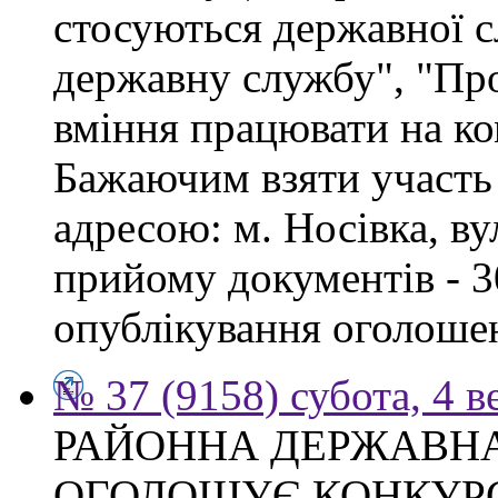
стосуються державної 
державну службу", "Про
вміння працювати на ко
Бажаючим взяти участь 
адресою: м. Носівка, ву
прийому документів - 3
опублікування оголоше
№ 37 (9158) субота, 4 в
РАЙОННА ДЕРЖАВНА
ОГОЛОШУЄ КОНКУР