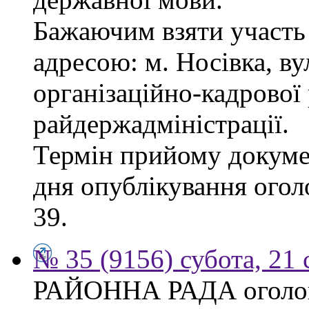
Бажаючим взяти участь 
адресою: м. Носівка, ву
організаційно-кадрової
райдержадміністрації.
Термін прийому докумен
дня опублікування огол
39.
№ 35 (9156) субота, 21
РАЙОННА РАДА оголош