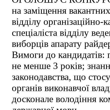
на заміщення вакантних
відділу організаційно-к
спеціаліста відділу ве
виборців апарату райде
Вимоги до кандидатів: 
не менше 3 років; знанн
законодавства, що стос
органів виконавчої влад
досконале володіння к
державної мови.