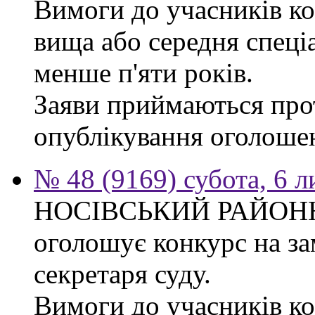
Вимоги до учасників ко
вища або середня спеці
менше п'яти років.
Заяви приймаються прот
опублікування оголоше
№ 48 (9169) субота, 6 
НОСІВСЬКИЙ РАЙОН
оголошує конкурс на за
секретаря суду.
Вимоги до учасників к