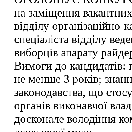
на заміщення вакантних
відділу організаційно-к
спеціаліста відділу ве
виборців апарату райде
Вимоги до кандидатів: 
не менше 3 років; знанн
законодавства, що стос
органів виконавчої влад
досконале володіння к
державної мови.