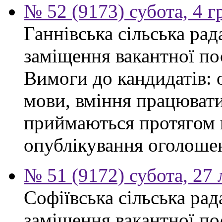
№ 52 (9173) субота, 4 
Ганнівська сільська ра
заміщення вакантної по
Вимоги до кандидатів: 
мови, вміння працювати
приймаються протягом к
опублікування оголошенн
№ 51 (9172) субота, 27
Софіївська сільська ра
заміщення вакантної по