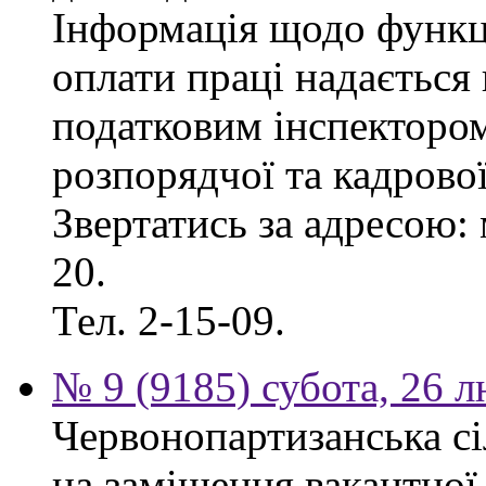
Інформація щодо функці
оплати праці надаєтьс
податковим інспектором
розпорядчої та кадрово
Звертатись за адресою: 
20.
Тел. 2-15-09.
№ 9 (9185) субота, 26 
Червонопартизанська сі
на заміщення вакантної 