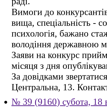
раді.
Вимоги до конкурсантів
вища, спеціальність - с
психологія, бажано ста
володіння державною м
Заяви на конкурс прий
місяця з дня опублікув
За довідками звертатися
Центральна, 13. Контак
№ 39 (9160) субота, 18