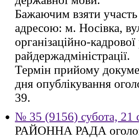
Бажаючим взяти участь 
адресою: м. Носівка, ву
організаційно-кадрової
райдержадміністрації.
Термін прийому докумен
дня опублікування огол
39.
№ 35 (9156) субота, 21
РАЙОННА РАДА оголош