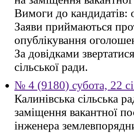
Вимоги до кандидатів: 
Заяви приймаються прот
опублікування оголоше
За довідками звертатис
сільської ради.
№ 4 (9180) субота, 22 с
Калинівська сільська р
заміщення вакантної по
інженера землевпорядни