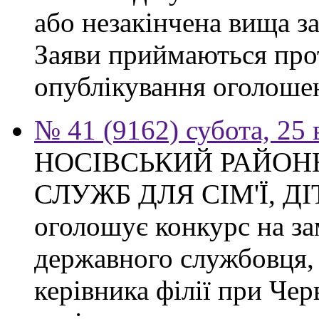
або незакінчена вища з
Заяви приймаються прот
опублікування оголоше
№ 41 (9162) субота, 25
НОСІВСЬКИЙ РАЙОН
СЛУЖБ ДЛЯ СІМ'Ї, Д
оголошує конкурс на за
державного службовця, 
керівника філії при Чер