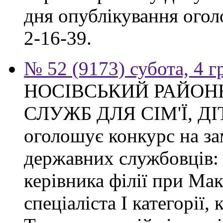
дня опублікування огол
2-16-39.
№ 52 (9173) субота, 4 
НОСІВСЬКИЙ РАЙОН
СЛУЖБ ДЛЯ СІМ'Ї, Д
оголошує конкурс на з
державних службовців: с
керівника філії при Макі
спеціаліста І категорії, 