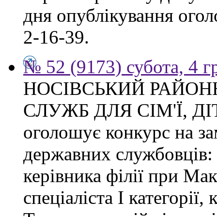
дня опублікування огол
2-16-39.
№ 52 (9173) субота, 4 
НОСІВСЬКИЙ РАЙОН
СЛУЖБ ДЛЯ СІМ'Ї, Д
оголошує конкурс на з
державних службовців: с
керівника філії при Макі
спеціаліста І категорії, 