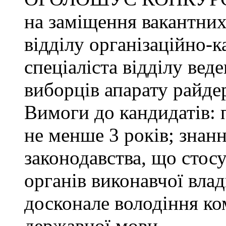
на заміщення вакантних
відділу організаційно-к
спеціаліста відділу ве
виборців апарату райде
Вимоги до кандидатів: 
не менше 3 років; знанн
законодавства, що стос
органів виконавчої влад
досконале володіння к
державної мови.