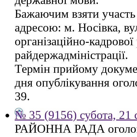
Бажаючим взяти участь 
адресою: м. Носівка, ву
організаційно-кадрової
райдержадміністрації.
Термін прийому докумен
дня опублікування огол
39.
№ 35 (9156) субота, 21
РАЙОННА РАДА оголош