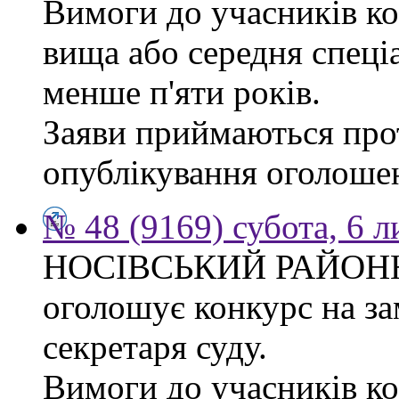
Вимоги до учасників ко
вища або середня спеці
менше п'яти років.
Заяви приймаються прот
опублікування оголоше
№ 48 (9169) субота, 6 
НОСІВСЬКИЙ РАЙОН
оголошує конкурс на за
секретаря суду.
Вимоги до учасників к