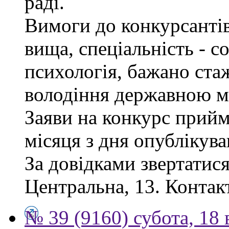
раді.
Вимоги до конкурсантів
вища, спеціальність - с
психологія, бажано ста
володіння державною м
Заяви на конкурс прий
місяця з дня опублікув
За довідками звертатися
Центральна, 13. Контак
№ 39 (9160) субота, 18