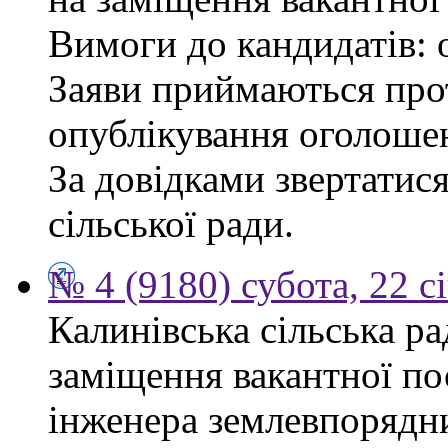
Вимоги до кандидатів: 
Заяви приймаються прот
опублікування оголоше
За довідками звертатис
сільської ради.
№ 4 (9180) субота, 22 с
Калинівська сільська р
заміщення вакантної по
інженера землевпорядни