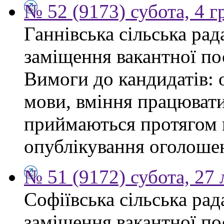
№ 52 (9173) субота, 4 
Ганнівська сільська ра
заміщення вакантної по
Вимоги до кандидатів: 
мови, вміння працювати
приймаються протягом к
опублікування оголошенн
№ 51 (9172) субота, 27
Софіївська сільська ра
заміщення вакантної по