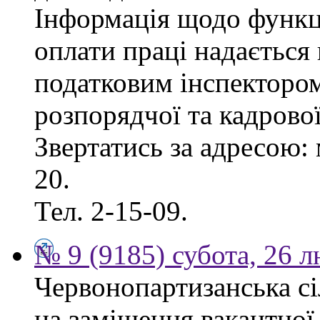
Інформація щодо функці
оплати праці надаєтьс
податковим інспектором
розпорядчої та кадрово
Звертатись за адресою: 
20.
Тел. 2-15-09.
№ 9 (9185) субота, 26 
Червонопартизанська сі
на заміщення вакантної 