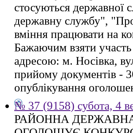
стосуються державної 
державну службу", "Про
вміння працювати на ко
Бажаючим взяти участь 
адресою: м. Носівка, ву
прийому документів - 3
опублікування оголоше
№ 37 (9158) субота, 4 в
РАЙОННА ДЕРЖАВНА
ОГОЛОШУЄ КОНКУР