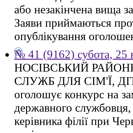
або незакінчена вища з
Заяви приймаються прот
опублікування оголоше
№ 41 (9162) субота, 25
НОСІВСЬКИЙ РАЙОН
СЛУЖБ ДЛЯ СІМ'Ї, Д
оголошує конкурс на за
державного службовця, 
керівника філії при Чер