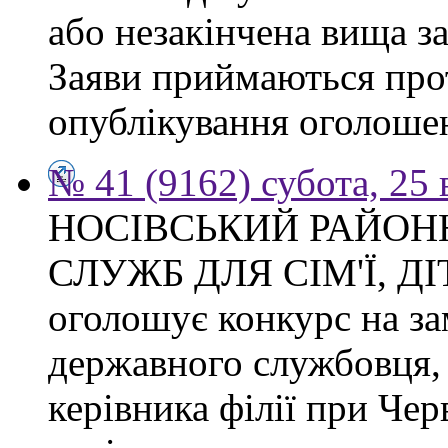
або незакінчена вища з
Заяви приймаються прот
опублікування оголоше
№ 41 (9162) субота, 25
НОСІВСЬКИЙ РАЙОН
СЛУЖБ ДЛЯ СІМ'Ї, Д
оголошує конкурс на за
державного службовця, 
керівника філії при Чер