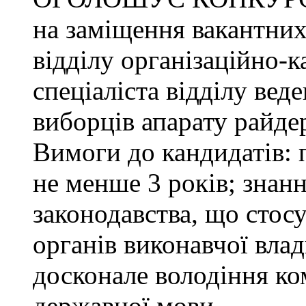
на заміщення вакантних
відділу організаційно-к
спеціаліста відділу ве
виборців апарату райде
Вимоги до кандидатів: 
не менше 3 років; знанн
законодавства, що стос
органів виконавчої влад
досконале володіння к
державної мови.