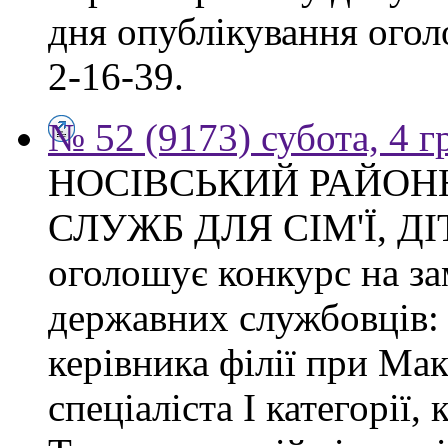
дня опублікування огол
2-16-39.
№ 52 (9173) субота, 4 
НОСІВСЬКИЙ РАЙОН
СЛУЖБ ДЛЯ СІМ'Ї, Д
оголошує конкурс на з
державних службовців: с
керівника філії при Макі
спеціаліста І категорії, 