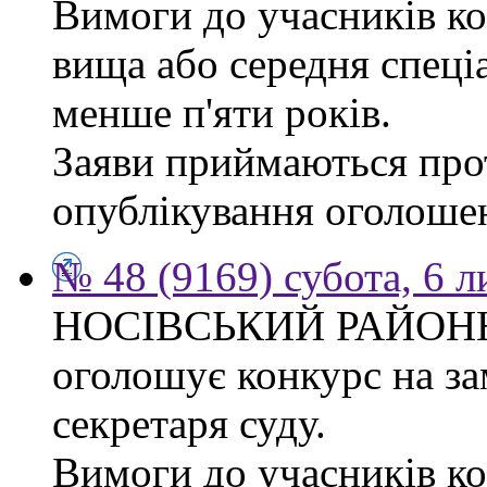
Вимоги до учасників ко
вища або середня спеці
менше п'яти років.
Заяви приймаються прот
опублікування оголоше
№ 48 (9169) субота, 6 
НОСІВСЬКИЙ РАЙОН
оголошує конкурс на за
секретаря суду.
Вимоги до учасників к