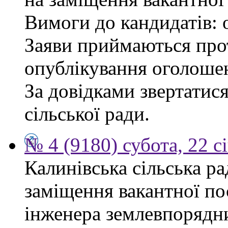
Вимоги до кандидатів: 
Заяви приймаються прот
опублікування оголоше
За довідками звертатис
сільської ради.
№ 4 (9180) субота, 22 с
Калинівська сільська р
заміщення вакантної по
інженера землевпорядни