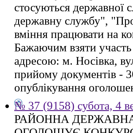
стосуються державної 
державну службу", "Про
вміння працювати на ко
Бажаючим взяти участь 
адресою: м. Носівка, ву
прийому документів - 3
опублікування оголоше
№ 37 (9158) субота, 4 в
РАЙОННА ДЕРЖАВНА
ОГОЛОШУЄ КОНКУР