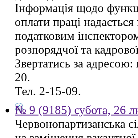
Інформація щодо функці
оплати праці надаєтьс
податковим інспектором
розпорядчої та кадрово
Звертатись за адресою: 
20.
Тел. 2-15-09.
№ 9 (9185) субота, 26 
Червонопартизанська сі
на заміщення вакантної 