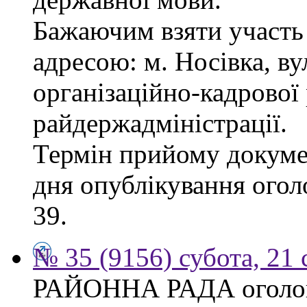
Бажаючим взяти участь 
адресою: м. Носівка, ву
організаційно-кадрової
райдержадміністрації.
Термін прийому докумен
дня опублікування огол
39.
№ 35 (9156) субота, 21
РАЙОННА РАДА оголош