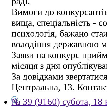
раді.
Вимоги до конкурсантів
вища, спеціальність - с
психологія, бажано ста
володіння державною м
Заяви на конкурс прий
місяця з дня опублікув
За довідками звертатися
Центральна, 13. Контак
№ 39 (9160) субота, 18