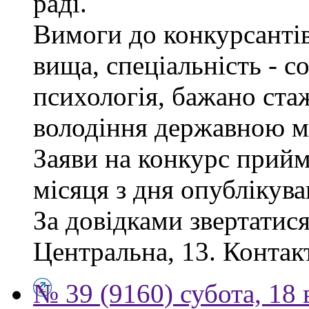
раді.
Вимоги до конкурсантів
вища, спеціальність - с
психологія, бажано ста
володіння державною м
Заяви на конкурс прий
місяця з дня опублікув
За довідками звертатися
Центральна, 13. Контак
№ 39 (9160) субота, 18