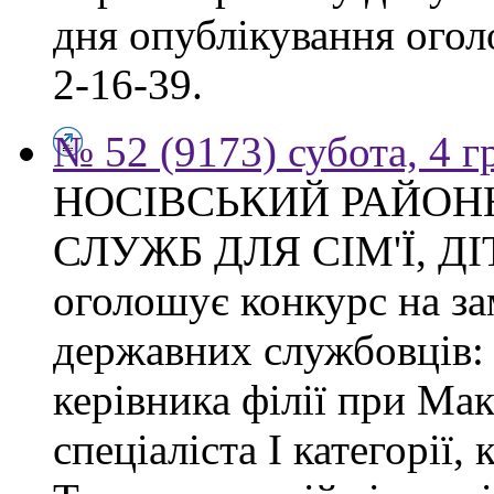
дня опублікування огол
2-16-39.
№ 52 (9173) субота, 4 
НОСІВСЬКИЙ РАЙОН
СЛУЖБ ДЛЯ СІМ'Ї, Д
оголошує конкурс на з
державних службовців: с
керівника філії при Макі
спеціаліста І категорії, 