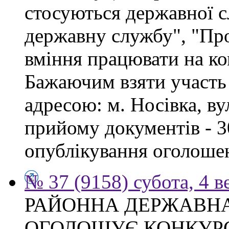
стосуються державної 
державну службу", "Про
вміння працювати на ко
Бажаючим взяти участь 
адресою: м. Носівка, ву
прийому документів - 3
опублікування оголоше
№ 37 (9158) субота, 4 в
РАЙОННА ДЕРЖАВНА
ОГОЛОШУЄ КОНКУР