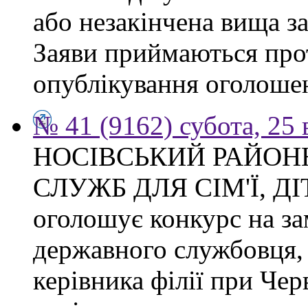
або незакінчена вища з
Заяви приймаються прот
опублікування оголоше
№ 41 (9162) субота, 25
НОСІВСЬКИЙ РАЙОН
СЛУЖБ ДЛЯ СІМ'Ї, Д
оголошує конкурс на за
державного службовця, 
керівника філії при Чер