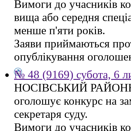
Вимоги до учасників ко
вища або середня спеці
менше п'яти років.
Заяви приймаються прот
опублікування оголоше
№ 48 (9169) субота, 6 
НОСІВСЬКИЙ РАЙОН
оголошує конкурс на за
секретаря суду.
Вимоги до учасників к