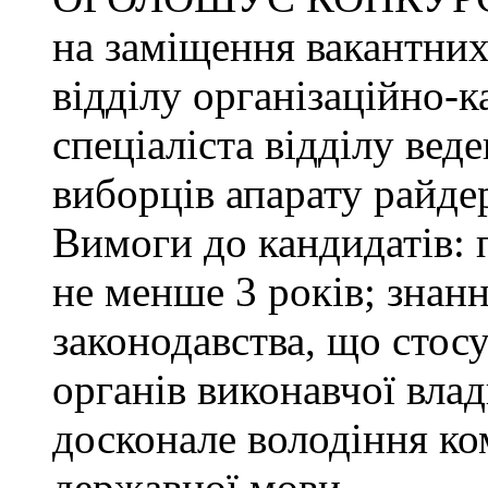
на заміщення вакантних
відділу організаційно-к
спеціаліста відділу ве
виборців апарату райде
Вимоги до кандидатів: 
не менше 3 років; знанн
законодавства, що стос
органів виконавчої влад
досконале володіння к
державної мови.