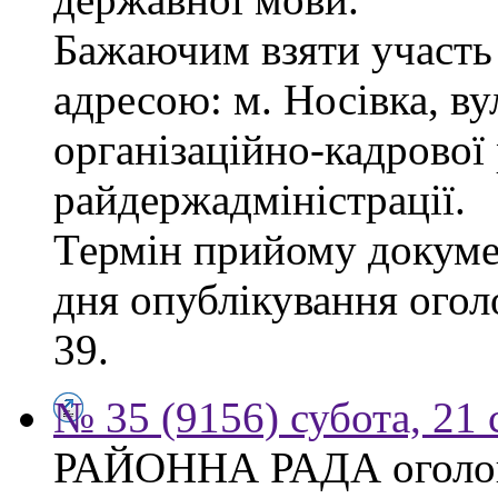
Бажаючим взяти участь 
адресою: м. Носівка, ву
організаційно-кадрової
райдержадміністрації.
Термін прийому докумен
дня опублікування огол
39.
№ 35 (9156) субота, 21
РАЙОННА РАДА оголош