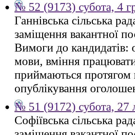
№ 52 (9173) субота, 4 
Ганнівська сільська ра
заміщення вакантної по
Вимоги до кандидатів: 
мови, вміння працювати
приймаються протягом к
опублікування оголошенн
№ 51 (9172) субота, 27
Софіївська сільська ра
заміщення вакантної по