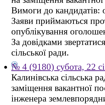
Вимоги до кандидатів: 
Заяви приймаються прот
опублікування оголоше
За довідками звертатис
сільської ради.
№ 4 (9180) субота, 22 с
Калинівська сільська р
заміщення вакантної по
інженера землевпорядни