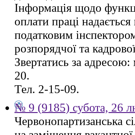
Інформація щодо функці
оплати праці надаєтьс
податковим інспектором
розпорядчої та кадрово
Звертатись за адресою: 
20.
Тел. 2-15-09.
№ 9 (9185) субота, 26 
Червонопартизанська сі
на заміщення вакантної 