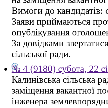
Вимоги до кандидатів: 
Заяви приймаються прот
опублікування оголоше
За довідками звертатис
сільської ради.
№ 4 (9180) субота, 22 с
Калинівська сільська р
заміщення вакантної по
інженера землевпорядни