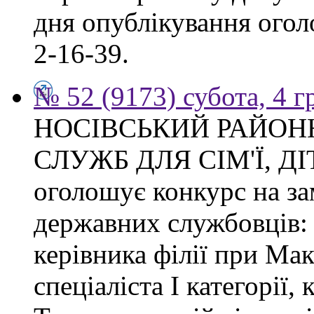
дня опублікування огол
2-16-39.
№ 52 (9173) субота, 4 
НОСІВСЬКИЙ РАЙОН
СЛУЖБ ДЛЯ СІМ'Ї, Д
оголошує конкурс на з
державних службовців: с
керівника філії при Макі
спеціаліста І категорії, 