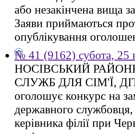
або незакінчена вища з
Заяви приймаються прот
опублікування оголоше
№ 41 (9162) субота, 25
НОСІВСЬКИЙ РАЙОН
СЛУЖБ ДЛЯ СІМ'Ї, Д
оголошує конкурс на за
державного службовця, 
керівника філії при Чер