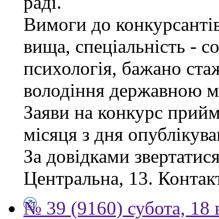
раді.
Вимоги до конкурсантів
вища, спеціальність - с
психологія, бажано ста
володіння державною м
Заяви на конкурс прий
місяця з дня опублікув
За довідками звертатися
Центральна, 13. Контак
№ 39 (9160) субота, 18