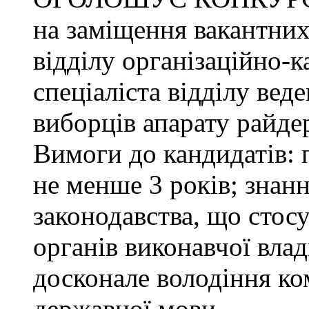
на заміщення вакантних
відділу організаційно-к
спеціаліста відділу ве
виборців апарату райде
Вимоги до кандидатів: 
не менше 3 років; знанн
законодавства, що стос
органів виконавчої влад
досконале володіння к
державної мови.