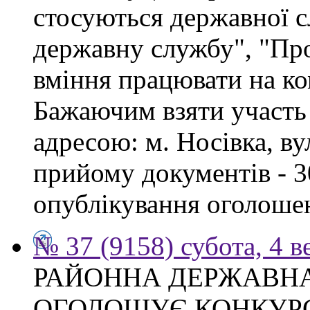
стосуються державної 
державну службу", "Про
вміння працювати на ко
Бажаючим взяти участь 
адресою: м. Носівка, ву
прийому документів - 3
опублікування оголоше
№ 37 (9158) субота, 4 в
РАЙОННА ДЕРЖАВНА
ОГОЛОШУЄ КОНКУР