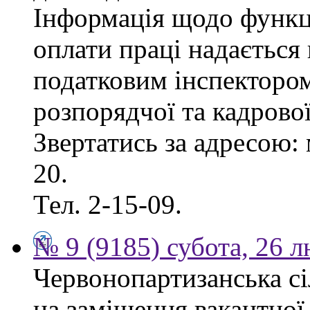
Інформація щодо функці
оплати праці надаєтьс
податковим інспектором
розпорядчої та кадрово
Звертатись за адресою: 
20.
Тел. 2-15-09.
№ 9 (9185) субота, 26 
Червонопартизанська сі
на заміщення вакантної 