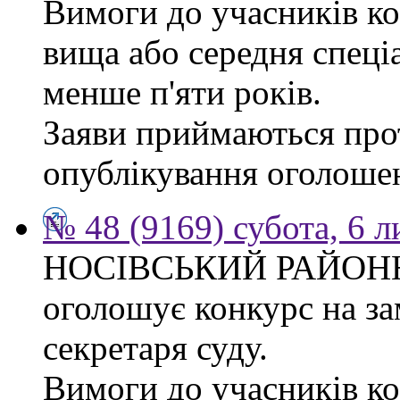
Вимоги до учасників ко
вища або середня спеці
менше п'яти років.
Заяви приймаються прот
опублікування оголоше
№ 48 (9169) субота, 6 
НОСІВСЬКИЙ РАЙОН
оголошує конкурс на за
секретаря суду.
Вимоги до учасників к