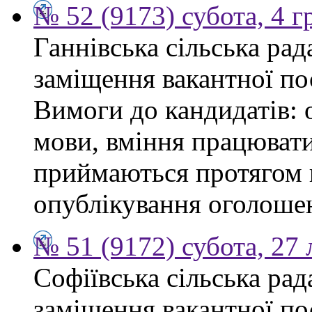
№ 52 (9173) субота, 4 
Ганнівська сільська ра
заміщення вакантної по
Вимоги до кандидатів: 
мови, вміння працювати
приймаються протягом к
опублікування оголошенн
№ 51 (9172) субота, 27
Софіївська сільська ра
заміщення вакантної по