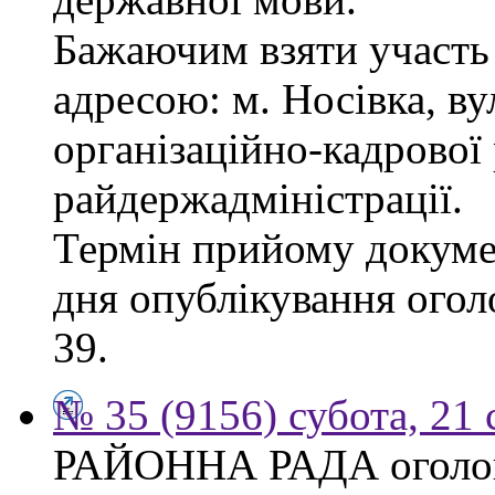
Бажаючим взяти участь 
адресою: м. Носівка, ву
організаційно-кадрової
райдержадміністрації.
Термін прийому докумен
дня опублікування огол
39.
№ 35 (9156) субота, 21
РАЙОННА РАДА оголош