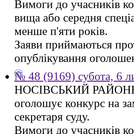
Вимоги до учасників ко
вища або середня спеці
менше п'яти років.
Заяви приймаються прот
опублікування оголоше
№ 48 (9169) субота, 6 
НОСІВСЬКИЙ РАЙОН
оголошує конкурс на за
секретаря суду.
Вимоги до учасників к