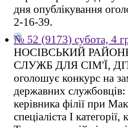
дня опублікування огол
2-16-39.
№ 52 (9173) субота, 4 
НОСІВСЬКИЙ РАЙОН
СЛУЖБ ДЛЯ СІМ'Ї, Д
оголошує конкурс на з
державних службовців: с
керівника філії при Макі
спеціаліста І категорії, 