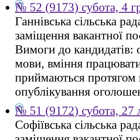
№ 52 (9173) субота, 4 
Ганнівська сільська ра
заміщення вакантної по
Вимоги до кандидатів: 
мови, вміння працювати
приймаються протягом к
опублікування оголошенн
№ 51 (9172) субота, 27
Софіївська сільська ра
заміщення вакантної по