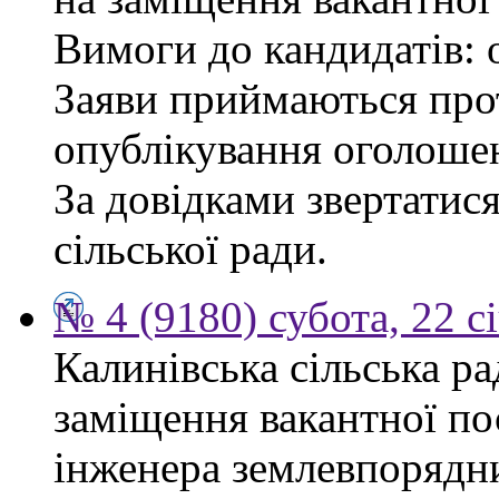
Вимоги до кандидатів: 
Заяви приймаються прот
опублікування оголоше
За довідками звертатис
сільської ради.
№ 4 (9180) субота, 22 с
Калинівська сільська р
заміщення вакантної по
інженера землевпорядни