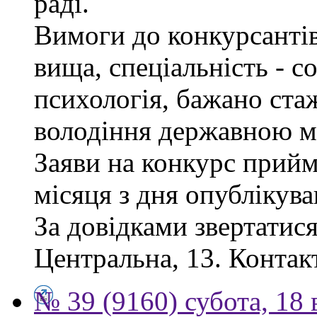
раді.
Вимоги до конкурсантів
вища, спеціальність - с
психологія, бажано ста
володіння державною м
Заяви на конкурс прий
місяця з дня опублікув
За довідками звертатися
Центральна, 13. Контак
№ 39 (9160) субота, 18