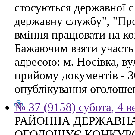
стосуються державної 
державну службу", "Про
вміння працювати на ко
Бажаючим взяти участь 
адресою: м. Носівка, ву
прийому документів - 3
опублікування оголоше
№ 37 (9158) субота, 4 в
РАЙОННА ДЕРЖАВНА
ОГОЛОШУЄ КОНКУР