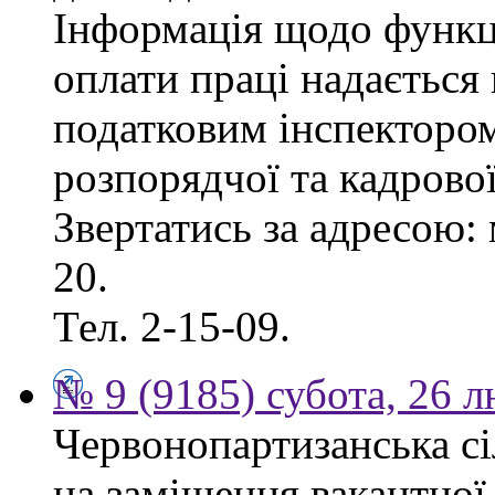
Інформація щодо функці
оплати праці надаєтьс
податковим інспектором
розпорядчої та кадрово
Звертатись за адресою: 
20.
Тел. 2-15-09.
№ 9 (9185) субота, 26 
Червонопартизанська сі
на заміщення вакантної 