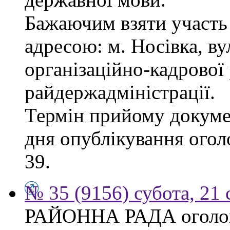
Бажаючим взяти участь 
адресою: м. Носівка, ву
організаційно-кадрової
райдержадміністрації.
Термін прийому докумен
дня опублікування огол
39.
№ 35 (9156) субота, 21
РАЙОННА РАДА оголош