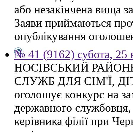
або незакінчена вища з
Заяви приймаються прот
опублікування оголоше
№ 41 (9162) субота, 25
НОСІВСЬКИЙ РАЙОН
СЛУЖБ ДЛЯ СІМ'Ї, Д
оголошує конкурс на за
державного службовця, 
керівника філії при Чер