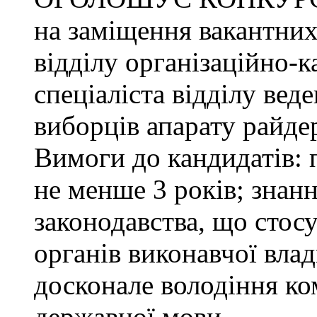
на заміщення вакантних
відділу організаційно-к
спеціаліста відділу ве
виборців апарату райде
Вимоги до кандидатів: 
не менше 3 років; знанн
законодавства, що стос
органів виконавчої влад
досконале володіння к
державної мови.