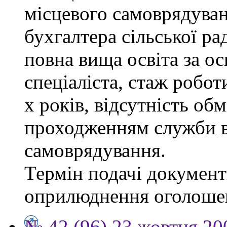
місцевого самоврядуванн
бухгалтера сільської ра
повна вища освіта за о
спеціаліста, стаж робот
х років, відсутність об
проходженням служби в
самоврядування.
Термін подачі документі
оприлюднення оголоше
№ 42 (96) 23 жовтня 20