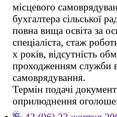
місцевого самоврядуванн
бухгалтера сільської ра
повна вища освіта за о
спеціаліста, стаж робот
х років, відсутність об
проходженням служби в
самоврядування.
Термін подачі документі
оприлюднення оголоше
№ 42 (96) 23 жовтня 20