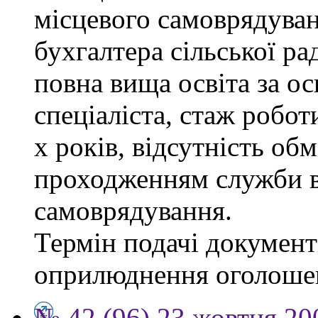
місцевого самоврядуванн
бухгалтера сільської ра
повна вища освіта за о
спеціаліста, стаж робот
х років, відсутність об
проходженням служби в
самоврядування.
Термін подачі документі
оприлюднення оголоше
№ 42 (96) 23 жовтня 20