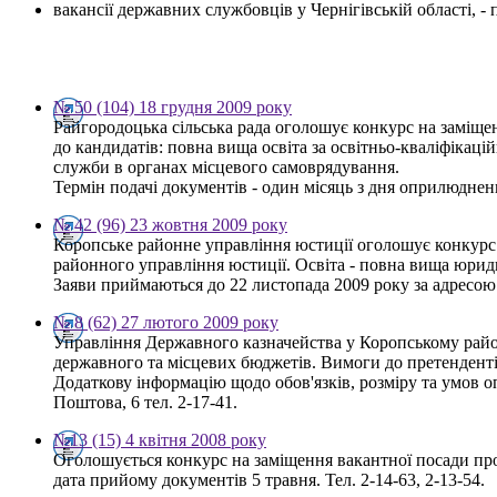
вакансії державних службовців у Чернігівській області, 
№ 50 (104) 18 грудня 2009 року
Райгородоцька сільська рада оголошує конкурс на заміщен
до кандидатів: повна вища освіта за освітньо-кваліфікаці
служби в органах місцевого самоврядування.
Термін подачі документів - один місяць з дня оприлюдне
№ 42 (96) 23 жовтня 2009 року
Коропське районне управління юстиції оголошує конкурс на
районного управління юстиції. Освіта - повна вища юрид
Заяви приймаються до 22 листопада 2009 року за адресою: 
№ 8 (62) 27 лютого 2009 року
Управління Державного казначейства у Коропському райо
державного та місцевих бюджетів. Вимоги до претенденті
Додаткову інформацію щодо обов'язків, розміру та умов оп
Поштова, 6 тел. 2-17-41.
№13 (15) 4 квітня 2008 року
Оголошується конкурс на заміщення вакантної посади про
дата прийому документів 5 травня. Тел. 2-14-63, 2-13-54.