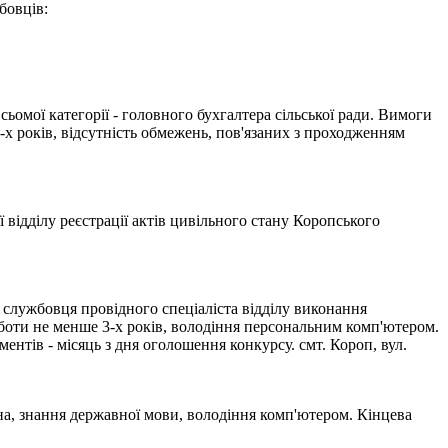
бовців:
ьомої категорії - головного бухгалтера сільської ради. Вимоги
2-х років, відсутність обмежень, пов'язаних з проходженням
 відділу реєстрації актів цивільного стану Коропського
службовця провідного спеціаліста відділу виконання
оботи не менше 3-х років, володіння персональним комп'ютером.
ентів - місяць з дня оголошення конкурсу. смт. Короп, вул.
а, знання державної мови, володіння комп'ютером. Кінцева