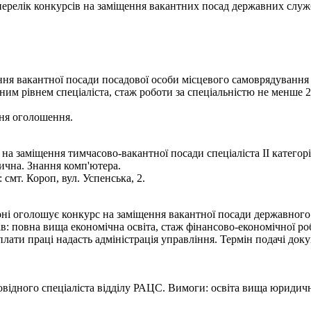
- перелік конкурсів на заміщення вакантних посад державних служ
ня вакантної посади посадової особи місцевого самоврядування с
йним рівнем спеціаліста, стаж роботи за спеціальністю не менше 
ння оголошення.
 заміщення тимчасово-вакантної посади спеціаліста ІІ категорії
ична. Знання комп'ютера.
смт. Короп, вул. Успенська, 2.
ні оголошує конкурс на заміщення вакантної посади державного 
в: повна вища економічна освіта, стаж фінансово-економічної р
лати праці надасть адміністрація управління. Термін подачі докум
відного спеціаліста відділу РАЦС. Вимоги: освіта вища юридичн