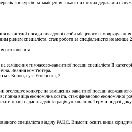
- перелік конкурсів на заміщення вакантних посад державних служ
ня вакантної посади посадової особи місцевого самоврядування с
йним рівнем спеціаліста, стаж роботи за спеціальністю не менше 
ння оголошення.
 заміщення тимчасово-вакантної посади спеціаліста ІІ категорії
ична. Знання комп'ютера.
смт. Короп, вул. Успенська, 2.
ні оголошує конкурс на заміщення вакантної посади державного 
в: повна вища економічна освіта, стаж фінансово-економічної р
лати праці надасть адміністрація управління. Термін подачі докум
відного спеціаліста відділу РАЦС. Вимоги: освіта вища юридичн