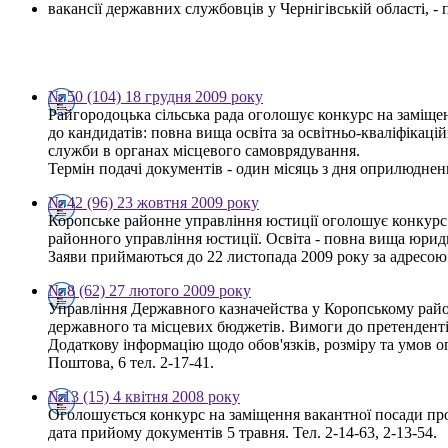
вакансії державних службовців у Чернігівській області, 
№ 50 (104) 18 грудня 2009 року
Райгородоцька сільська рада оголошує конкурс на заміщен
до кандидатів: повна вища освіта за освітньо-кваліфікаці
служби в органах місцевого самоврядування.
Термін подачі документів - один місяць з дня оприлюдне
№ 42 (96) 23 жовтня 2009 року
Коропське районне управління юстиції оголошує конкурс на
районного управління юстиції. Освіта - повна вища юрид
Заяви приймаються до 22 листопада 2009 року за адресою: 
№ 8 (62) 27 лютого 2009 року
Управління Державного казначейства у Коропському райо
державного та місцевих бюджетів. Вимоги до претенденті
Додаткову інформацію щодо обов'язків, розміру та умов оп
Поштова, 6 тел. 2-17-41.
№13 (15) 4 квітня 2008 року
Оголошується конкурс на заміщення вакантної посади про
дата прийому документів 5 травня. Тел. 2-14-63, 2-13-54.