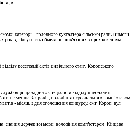
бовців:
ьомої категорії - головного бухгалтера сільської ради. Вимоги
2-х років, відсутність обмежень, пов'язаних з проходженням
 відділу реєстрації актів цивільного стану Коропського
службовця провідного спеціаліста відділу виконання
оботи не менше 3-х років, володіння персональним комп'ютером.
ентів - місяць з дня оголошення конкурсу. смт. Короп, вул.
а, знання державної мови, володіння комп'ютером. Кінцева