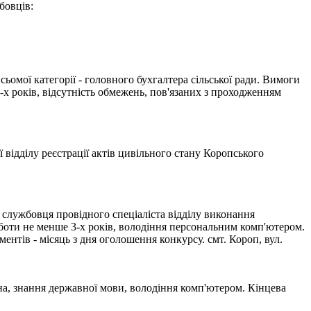
бовців:
ьомої категорії - головного бухгалтера сільської ради. Вимоги
2-х років, відсутність обмежень, пов'язаних з проходженням
 відділу реєстрації актів цивільного стану Коропського
службовця провідного спеціаліста відділу виконання
оботи не менше 3-х років, володіння персональним комп'ютером.
ентів - місяць з дня оголошення конкурсу. смт. Короп, вул.
а, знання державної мови, володіння комп'ютером. Кінцева