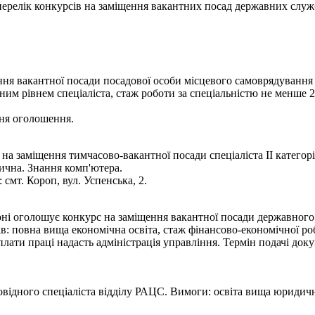
- перелік конкурсів на заміщення вакантних посад державних служ
ня вакантної посади посадової особи місцевого самоврядування с
йним рівнем спеціаліста, стаж роботи за спеціальністю не менше 
ння оголошення.
 заміщення тимчасово-вакантної посади спеціаліста ІІ категорії
ична. Знання комп'ютера.
смт. Короп, вул. Успенська, 2.
ні оголошує конкурс на заміщення вакантної посади державного 
в: повна вища економічна освіта, стаж фінансово-економічної р
лати праці надасть адміністрація управління. Термін подачі докум
відного спеціаліста відділу РАЦС. Вимоги: освіта вища юридичн