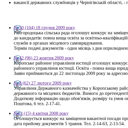
вакансії державних службовців у Чернігівській області, 
№ 50 (104) 18 грудня 2009 року
Райгородоцька сільська рада оголошує конкурс на заміщен
до кандидатів: повна вища освіта за освітньо-кваліфікаці
служби в органах місцевого самоврядування.
Термін подачі документів - один місяць з дня оприлюдне
№ 42 (96) 23 жовтня 2009 року
Коропське районне управління юстиції оголошує конкурс на
районного управління юстиції. Освіта - повна вища юрид
Заяви приймаються до 22 листопада 2009 року за адресою: 
№ 8 (62) 27 лютого 2009 року
Управління Державного казначейства у Коропському райо
державного та місцевих бюджетів. Вимоги до претенденті
Додаткову інформацію щодо обов'язків, розміру та умов оп
Поштова, 6 тел. 2-17-41.
№13 (15) 4 квітня 2008 року
Оголошується конкурс на заміщення вакантної посади про
дата прийому документів 5 травня. Тел. 2-14-63, 2-13-54.