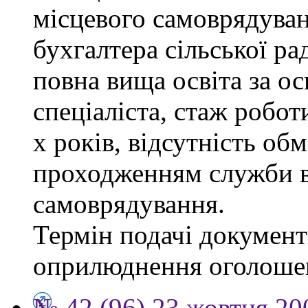
місцевого самоврядуванн
бухгалтера сільської ра
повна вища освіта за о
спеціаліста, стаж робот
х років, відсутність об
проходженням служби в
самоврядування.
Термін подачі документі
оприлюднення оголоше
№ 42 (96) 23 жовтня 20