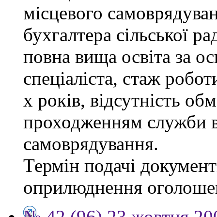
місцевого самоврядуванн
бухгалтера сільської ра
повна вища освіта за о
спеціаліста, стаж робот
х років, відсутність об
проходженням служби в
самоврядування.
Термін подачі документі
оприлюднення оголоше
№ 42 (96) 23 жовтня 20