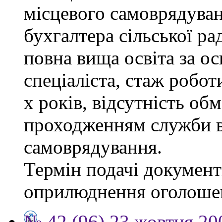
місцевого самоврядуванн
бухгалтера сільської ра
повна вища освіта за о
спеціаліста, стаж робот
х років, відсутність об
проходженням служби в
самоврядування.
Термін подачі документі
оприлюднення оголоше
№ 42 (96) 23 жовтня 20