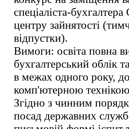
спеціаліста-бухгалтера
центру зайнятості (тимч
відпустки).
Вимоги: освіта повна в
бухгалтерський облік т
в межах одного року, д
комп'ютерною технікою
Згідно з чинним поряд
посад державних служб
письмовій формі іспит 