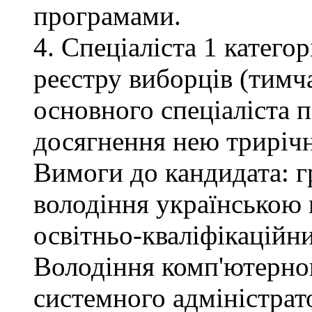
програмами.
4. Спеціаліста 1 катего
реєстру виборців (тимча
основного спеціаліста 
досягнення нею трирічн
Вимоги до кандидата: г
володіння українською 
освітньо-кваліфікаційни
Володіння комп'ютерною
системного адміністрат