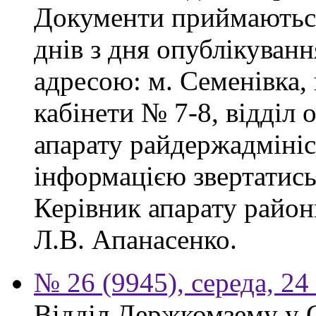
Документи приймаються
днів з дня опублікуван
адресою: м. Семенівка,
кабінети № 7-8, відділ 
апарату райдержадмініс
інформацією звертатись
Керівник апарату район
Л.В. Апанасенко.
№ 26 (9945), середа, 24
Відділ Держкомзему у 