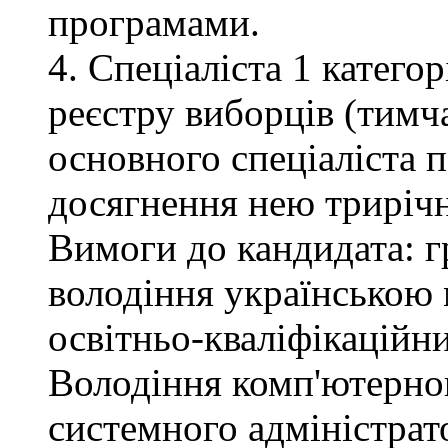
програмами.
4. Спеціаліста 1 катего
реєстру виборців (тимча
основного спеціаліста 
досягнення нею трирічн
Вимоги до кандидата: г
володіння українською 
освітньо-кваліфікаційни
Володіння комп'ютерною
системного адміністрат