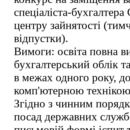
спеціаліста-бухгалтера
центру зайнятості (тимч
відпустки).
Вимоги: освіта повна в
бухгалтерський облік т
в межах одного року, д
комп'ютерною технікою
Згідно з чинним поряд
посад державних служб
письмовій формі іспит 