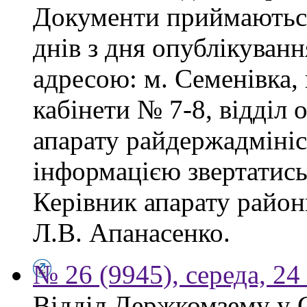
Документи приймаються
днів з дня опублікуван
адресою: м. Семенівка,
кабінети № 7-8, відділ 
апарату райдержадмініс
інформацією звертатись
Керівник апарату район
Л.В. Апанасенко.
№ 26 (9945), середа, 24
Відділ Держкомзему у 