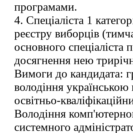
програмами.
4. Спеціаліста 1 катего
реєстру виборців (тимча
основного спеціаліста 
досягнення нею трирічн
Вимоги до кандидата: г
володіння українською 
освітньо-кваліфікаційни
Володіння комп'ютерною
системного адміністрат