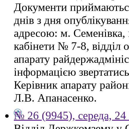
Документи приймаються
днів з дня опублікуван
адресою: м. Семенівка,
кабінети № 7-8, відділ 
апарату райдержадмініс
інформацією звертатись
Керівник апарату район
Л.В. Апанасенко.
№ 26 (9945), середа, 24
Відділ Держкомзему у 