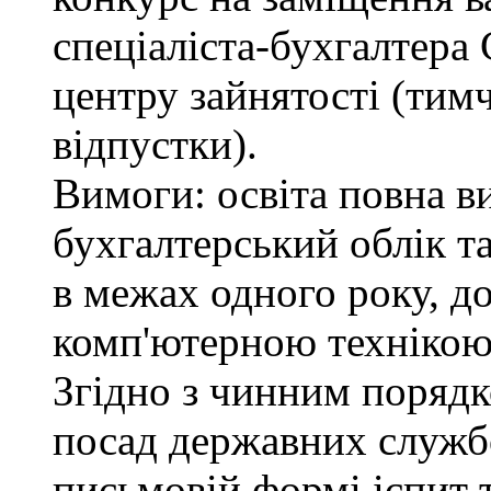
спеціаліста-бухгалтера
центру зайнятості (тимч
відпустки).
Вимоги: освіта повна в
бухгалтерський облік т
в межах одного року, д
комп'ютерною технікою
Згідно з чинним поряд
посад державних служб
письмовій формі іспит 