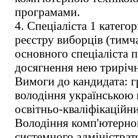
програмами.
4. Спеціаліста 1 катего
реєстру виборців (тимча
основного спеціаліста 
досягнення нею трирічн
Вимоги до кандидата: г
володіння українською 
освітньо-кваліфікаційни
Володіння комп'ютерною
системного адміністрат