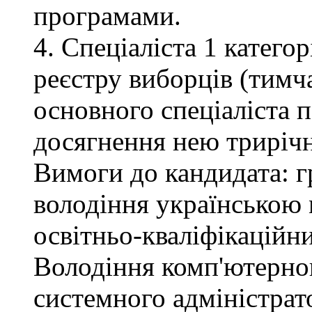
програмами.
4. Спеціаліста 1 катего
реєстру виборців (тимча
основного спеціаліста 
досягнення нею трирічн
Вимоги до кандидата: г
володіння українською 
освітньо-кваліфікаційни
Володіння комп'ютерною
системного адміністрат