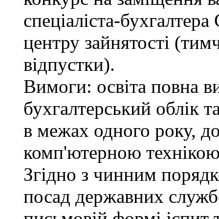
спеціаліста-бухгалтера
центру зайнятості (тимч
відпустки).
Вимоги: освіта повна в
бухгалтерський облік т
в межах одного року, д
комп'ютерною технікою
Згідно з чинним поряд
посад державних служб
письмовій формі іспит 