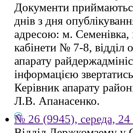
Документи приймаються
днів з дня опублікуван
адресою: м. Семенівка,
кабінети № 7-8, відділ 
апарату райдержадмініс
інформацією звертатись
Керівник апарату район
Л.В. Апанасенко.
№ 26 (9945), середа, 24
Відділ Держкомзему у 