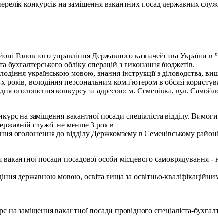
- перелік конкурсів на заміщення вакантних посад державних служ
оні Головного управління Державного казначейства України в Че
і та бухгалтерського обліку операцій з виконання бюджетів.
лодіння українською мовою, знання інструкції з діловодства, вищ
3-х років, володіння персональним комп'ютером в обсязі користу
я оголошення конкурсу за адресою: м. Семенівка, вул. Самойлови
урс на заміщення вакантної посади спеціаліста відділу. Вимоги 
ержавній службі не менше 3 років.
ння оголошення до відділу Держкомзему в Семенівському районі за
 вакантної посади посадової особи місцевого самоврядування - н
іння державною мовою, освіта вища за освітньо-кваліфікаційним
с на заміщення вакантної посади провідного спеціаліста-бухгал