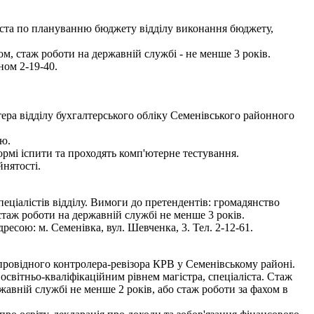
іста по плануванню бюджету відділу виконання бюджету,
, стаж роботи на державній службі - не менше 3 років.
ном 2-19-40.
ера відділу бухгалтерського обліку Семенівського районного
ою.
мі іспити та проходять комп'ютерне тестування.
нятості.
ціалістів відділу. Вимоги до претендентів: громадянство
стаж роботи на державній службі не менше 3 років.
ресою: м. Семенівка, вул. Шевченка, 3. Тел. 2-12-61.
провідного контролера-ревізора КРВ у Семенівському районі.
світньо-кваліфікаційним рівнем магістра, спеціаліста. Стаж
жавній службі не менше 2 років, або стаж роботи за фахом в