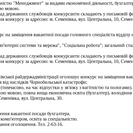
льністю "Менеджмент" за видами економічної діяльності, бухгалтер
ою мовою.
ад державних службовців конкурсанти складають у письмовій фор
 конкурсу за адресою: м. Семенівка, вул. Центральна, 10, Семе
рс на заміщення вакантної посади головного спеціаліста відділу
'ютерні системи та мережа", "Соціальна робота"; загальний стаж
ад державних службовців конкурсанти складають у письмовій фор
 конкурсу за адресою: м. Семенівка, вул. Центральна, 10, Семе
нівської райдержадміністрації оголошує конкурс на заміщення в
ня від наслідків Чорнобильської катастрофи;
 (тимчасово, на час відпустки у зв'язку з вагітністю та пологами).
ою мовою, повна вища економічна освіта (бухгалтер), володіння 
еменівка, вул. Центральна, 30.
ення вакантної посади бухгалтера.
комп'ютером, освіта за спеціальністю.
ння оголошення. Тел. 2-63-16.