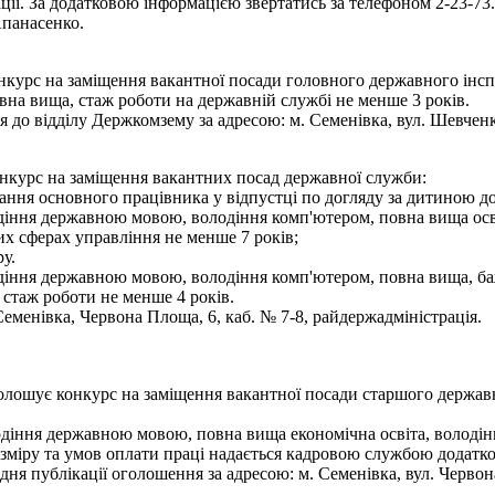
ції. За додатковою інформацією звертатись за телефоном 2-23-73.
Апанасенко.
нкурс на заміщення вакантної посади головного державного інсп
вна вища, стаж роботи на державній службі не менше 3 років.
 до відділу Держкомзему за адресою: м. Семенівка, вул. Шевченка,
онкурс на заміщення вакантних посад державної служби:
вання основного працівника у відпустці по догляду за дитиною до 
іння державною мовою, володіння комп'ютером, повна вища освіта
их сферах управління не менше 7 років;
у.
іння державною мовою, володіння комп'ютером, повна вища, бажа
 стаж роботи не менше 4 років.
менівка, Червона Площа, 6, каб. № 7-8, райдержадміністрація.
голошує конкурс на заміщення вакантної посади старшого держа
одіння державною мовою, повна вища економічна освіта, володі
зміру та умов оплати праці надається кадровою службою додатко
я публікації оголошення за адресою: м. Семенівка, вул. Червон