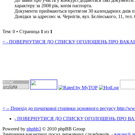
До заяви про участь у конкурсі додаються такі документи:
характеру за 2008 рік, копія паспорта.
Документи приймаються протягом 30 календарних днів пі
Довідки за адресою: м. Чернігів, вул. Бєлінського, 11, тел.
Тем: 0 • Страница
1
из
1
< - ПОВЕРНУТИСЯ ДО СПИСКУ ОГОЛОШЕНЬ ПРО ВАКАНС
< -- Перехід до початкової сторінки основного ресурсу http://w
- ПОВЕРНУТИСЯ ДО СПИСКУ ОГОЛОШЕНЬ ПРО ВАК
Powered by
phpbb3
© 2010 phpBB Group
Заміщення вакантних посад державних службовців, -
вакансії 