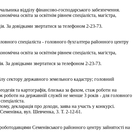
чальника відділу фінансово-господарського забезпечення.
мічна освіта за освітнім рівнем спеціаліста, магістра,
я. За довідками звертатися за телефоном 2-23-73.
ловного спеціаліста - головного бухгалтера районного центру
мічна освіта за освітнім рівнем спеціаліста, магістра,
. За довідками звертатися за телефоном 2-23-73.
ілу сектору державного земельного кадастру; головний
одезія та картографія, близька за фахом, стаж роботи на
аж роботи на державній службі не менше 3 років - для головного
спеціаліста.
ому, декларація про доходи, заява на участь у конкурсі.
еменівка, вул. Шевченка, 3. Т. 2-12-61.
з роботодавцями Семенівського районного центру зайнятості на