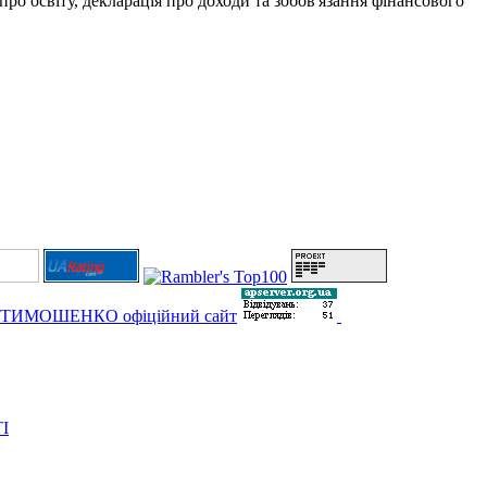
про освіту, декларація про доходи та зобов'язання фінансового
І