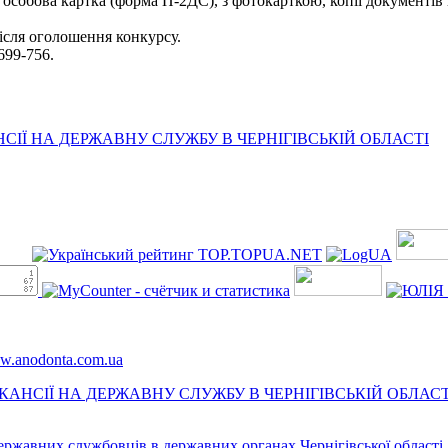
 особова картка (форма П-2ДС), з фотокарткою, копії документів 
сля оголошення конкурсу.
 699-756.
ІЇ НА ДЕРЖАВНУ СЛУЖБУ В ЧЕРНІГІВСЬКІЙ ОБЛАСТІ
ww.anodonta.com.ua
АНСІЇ НА ДЕРЖАВНУ СЛУЖБУ В ЧЕРНІГІВСЬКІЙ ОБЛАСТ
державних службовців в державних органах Чернігівської області