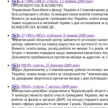
№ 46-47 (9861-9862), субота, 13 червня 2009 року
ОГОЛОШУЄТЬСЯ КОНКУРС
Управління Пенсійного фонду України в Семенівському р
бухгалтерського обліку та використання коштів (тимчасово
Вимоги до кандидатів: громадянство України, освіта вищ
Заяви подаються в місячний термін з дня оголошення за а
КОНКУРСНА КОМІСІЯ.
№ 36-37 (9851-9852), п'ятниця, 8 травня 2009 року
Чернігівський обласний центр зайнятості оголошує конкур
центру зайнятості на період відпустки по вагітності та по
Вимоги: освіта вища, досвід роботи не менше 3-х років,
Згідно з чинним порядком щодо заміщення вакантних пос
Документи приймаються протягом місяця за адресою: м. С
№ 24 (9839), середа, 25 березня 2009 року
Відділ Держкомзему у Семенівському районі оголошує кон
України, повна вища освіта за спеціальністю "землевпоря
За довідками звертатися протягом місяця з дня публікації
№ 11 (9826), субота, 7 лютого 2009 року
Контрольно-ревізійне управління в Чернігівській област
У конкурсі можуть брати участь громадяни України, які м
роботи за фахом в органах ДКРС на посаді старшого контр
інших сферах діяльності не менше 3 років. Працівники ж