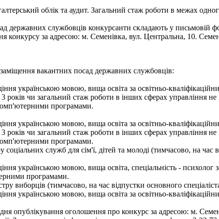
галтерський облік та аудит. Загальний стаж роботи в межах одно
ад державних службовців конкурсанти складають у письмовій фор
 конкурсу за адресою: м. Семенівка, вул. Центральна, 10. Семе
 заміщення вакантних посад державних службовців:
іння українською мовою, вища освіта за освітньо-кваліфікаційни
3 років чи загальний стаж роботи в інших сферах управління не 
комп'ютерними програмами.
іння українською мовою, вища освіта за освітньо-кваліфікаційни
3 років чи загальний стаж роботи в інших сферах управління не 
комп'ютерними програмами.
 соціальних служб для сім'ї, дітей та молоді (тимчасово, на час
ння українською мовою, вища освіта, спеціальність - психолог за
терними програмами.
єстру виборців (тимчасово, на час відпустки основного спеціаліс
іння українською мовою, вища освіта за освітньо-кваліфікаційни
я опублікування оголошення про конкурс за адресою: м. Семенів