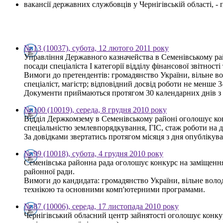
вакансії державних службовців у Чернігівській області, 
№ 13 (10037), субота, 12 лютого 2011 року
Управління Державного казначейства в Семенівському рай
посади спеціаліста І категорії відділу фінансової звітност
Вимоги до претендентів: громадянство України, вільне во
спеціаліст, магістр; відповідний досвід роботи не менше 
Документи приймаються протягом 30 календарних днів з дн
№ 100 (10019), середа, 8 грудня 2010 року
Відділ Держкомзему в Семенівському районі оголошує конк
спеціальністю землевпорядкування, ГІС, стаж роботи на д
За довідками звертатись протягом місяця з дня опублікува
№ 99 (10018), субота, 4 грудня 2010 року
Семенівська районна рада оголошує конкурс на заміщення
районної ради.
Вимоги до кандидата: громадянство України, вільне волод
технікою та основними комп'ютерними програмами.
№ 87 (10006), середа, 17 листопада 2010 року
Чернігівський обласний центр зайнятості оголошує конкур