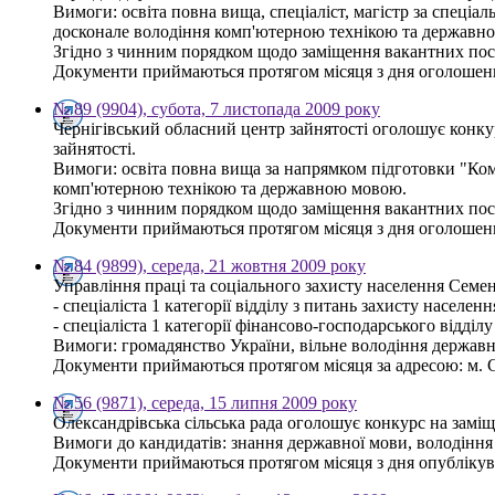
Вимоги: освіта повна вища, спеціаліст, магістр за спеціа
досконале володіння комп'ютерною технікою та державн
Згідно з чинним порядком щодо заміщення вакантних пос
Документи приймаються протягом місяця з дня оголошення
№ 89 (9904), субота, 7 листопада 2009 року
Чернігівський обласний центр зайнятості оголошує конку
зайнятості.
Вимоги: освіта повна вища за напрямком підготовки "Комп
комп'ютерною технікою та державною мовою.
Згідно з чинним порядком щодо заміщення вакантних пос
Документи приймаються протягом місяця з дня оголошення
№ 84 (9899), середа, 21 жовтня 2009 року
Управління праці та соціального захисту населення Семе
- спеціаліста 1 категорії відділу з питань захисту населен
- спеціаліста 1 категорії фінансово-господарського відділу
Вимоги: громадянство України, вільне володіння державн
Документи приймаються протягом місяця за адресою: м. С
№ 56 (9871), середа, 15 липня 2009 року
Олександрівська сільська рада оголошує конкурс на заміщ
Вимоги до кандидатів: знання державної мови, володіння 
Документи приймаються протягом місяця з дня опублікува