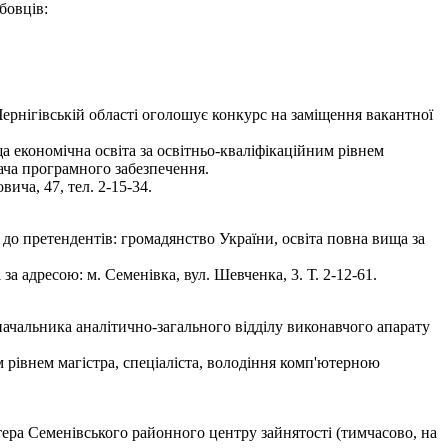
бовців:
рнігівській області оголошує конкурс на заміщення вакантної
а економічна освіта за освітньо-кваліфікаційним рівнем
вача програмного забезпечення.
ча, 47, тел. 2-15-34.
до претендентів: громадянство України, освіта повна вища за
 адресою: м. Семенівка, вул. Шевченка, 3. Т. 2-12-61.
ачальника аналітично-загального відділу виконавчого апарату
 рівнем магістра, спеціаліста, володіння комп'ютерною
тера Семенівського районного центру зайнятості (тимчасово, на