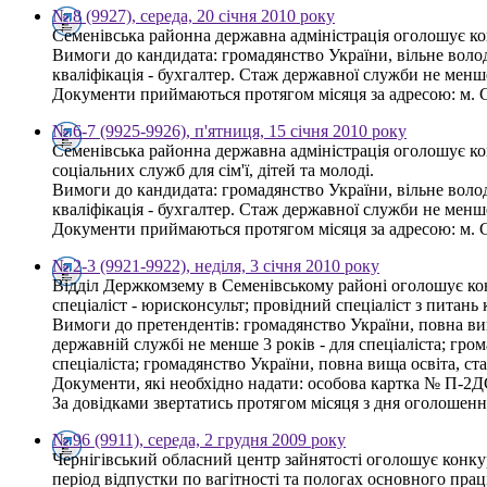
№ 8 (9927), середа, 20 січня 2010 року
Семенівська районна державна адміністрація оголошує ко
Вимоги до кандидата: громадянство України, вільне волод
кваліфікація - бухгалтер. Стаж державної служби не менше
Документи приймаються протягом місяця за адресою: м. Се
№ 6-7 (9925-9926), п'ятниця, 15 січня 2010 року
Семенівська районна державна адміністрація оголошує ко
соціальних служб для сім'ї, дітей та молоді.
Вимоги до кандидата: громадянство України, вільне волод
кваліфікація - бухгалтер. Стаж державної служби не менше
Документи приймаються протягом місяця за адресою: м. Се
№ 2-3 (9921-9922), неділя, 3 січня 2010 року
Відділ Держкомзему в Семенівському районі оголошує кон
спеціаліст - юрисконсульт; провідний спеціаліст з питань
Вимоги до претендентів: громадянство України, повна вища
державній службі не менше 3 років - для спеціаліста; гро
спеціаліста; громадянство України, повна вища освіта, ст
Документи, які необхідно надати: особова картка № П-2ДС, 
За довідками звертатись протягом місяця з дня оголошення
№ 96 (9911), середа, 2 грудня 2009 року
Чернігівський обласний центр зайнятості оголошує конкур
період відпустки по вагітності та пологах основного прац