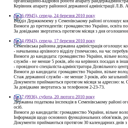
організаційно-кадрової роботи апарату райдержадміністра
Керівник апарату районної державної адміністрації Л.В. 
№ 26 (9945), середа, 24 березня 2010 року
Відділ Держкомзему у Семенівському районі оголошує ко
Вимоги до претендентів: громадянство України, освіта по
За довідками звертатись протягом місяця з дня оголошення
№ 24 (9943), середа, 17 березня 2010 року
Семенівська районна державна адміністрація оголошує к
- начальника архівного відділу (тимчасово, на час перебу
Вимоги до кандидата: громадянство України, вільне волод
служби - не менше 5 років, або на керівних посадах в інш
- провідного спеціаліста-адміністратора Дозвільного центр
Вимоги до кандидата: громадянство України, вільне волод
Стаж державної служби - не менше 3 років, або загальний
Документи приймаються протягом місяця за адресою: м. Се
За довідками звертатись за телефоном 2-23-73.
№ 17 (9936), субота, 20 лютого 2010 року
Державна податкова інспекція в Семенівському районі о
осіб.
Вимоги до кандидатів: громадянство України, вільне вол
Інформація щодо основних функціональних обов'язків, ро
Документи приймаються протягом 30 календарних днів з дн