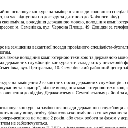
айоні оголошує конкурс на заміщення посади головного спеціал
, на час відпустки по догляду за дитиною до 3-річного віку).
а економічна, володіння державною мовою, володіння комп'ютером
дресою: м. Семенівка, вул. Червона Площа, 49. Довідки за телефо
с на заміщення вакантної посади провідного спеціаліста-бухгалт
логам.
 обов'язкове володіння комп'ютерною технікою та державною мов
ад державних службовців конкурсанти складають у письмовій фор
еменівка, вул. Центральна, 10. Семенівський районний центр зай
курс на заміщення 2 вакантних посад державних службовців - спе
дкування та кадастр", вільне володіння комп'ютерною технікою, 
 оголошення до відділу Держкомзему в Семенівському районі за ад
і оголошує конкурс на заміщення посади державного службовця - 
ають повну вищу освіту фінансово-економічного спрямування за о
олера-ревізора не менше 2 років, або стаж роботи за фахом у дер
итлом не забезпечуються.