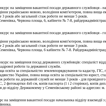
нкурс на заміщення вакантної посади державного службовця - на
іння українською мовою, володіння комп'ютером, повна вища еконо
 3 років або загальний стаж роботи не менше 5 років.
менівка, Червона площа, 6, кабінети № 7-8, райдержадміністраці
нкурс на заміщення вакантної посади державного службовця - го
іння українською мовою, володіння комп'ютером, повна вища еконо
 2 років або загальний стаж роботи не менше 3 років.
менівка, Червона площа, 6 кабінети № 7-8. Райдержадміністрація
курс на заміщення посад державних службовців: спеціаліст відд
 кадрової роботи та державної служби.
 освіта за спеціальністю землевпорядкування та кадастр, ГІС, ге
мадянство України, повна вища освіта за спеціальністю юрист, ст
аж роботи на державній службі не менше 3 років - для провідного 
2 фотокартки 4х6 см, копія паспорта (1 і 2 сторінки), копія дипл
 до відділу Держкомзему у Семенівському районі за адресою: м. С
с на заміщення вакантної посади начальника відділу взаємодії 
івника.