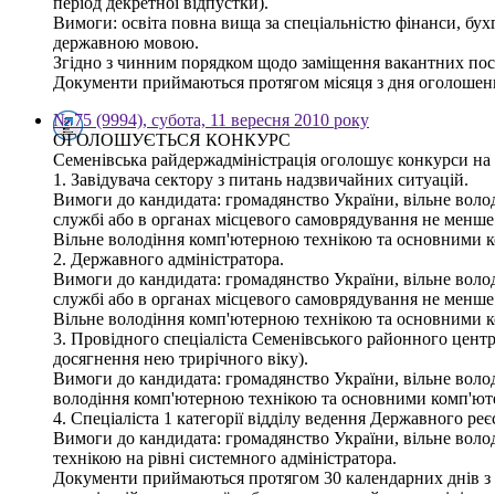
період декретної відпустки).
Вимоги: освіта повна вища за спеціальністю фінанси, бух
державною мовою.
Згідно з чинним порядком щодо заміщення вакантних пос
Документи приймаються протягом місяця з дня оголошення
№ 75 (9994), субота, 11 вересня 2010 року
ОГОЛОШУЄТЬСЯ КОНКУРС
Семенівська райдержадміністрація оголошує конкурси на
1. Завідувача сектору з питань надзвичайних ситуацій.
Вимоги до кандидата: громадянство України, вільне волод
службі або в органах місцевого самоврядування не менше 
Вільне володіння комп'ютерною технікою та основними 
2. Державного адміністратора.
Вимоги до кандидата: громадянство України, вільне волод
службі або в органах місцевого самоврядування не менше 
Вільне володіння комп'ютерною технікою та основними 
3. Провідного спеціаліста Семенівського районного центру
досягнення нею трирічного віку).
Вимоги до кандидата: громадянство України, вільне володі
володіння комп'ютерною технікою та основними комп'ю
4. Спеціаліста 1 категорії відділу ведення Державного ре
Вимоги до кандидата: громадянство України, вільне волод
технікою на рівні системного адміністратора.
Документи приймаються протягом 30 календарних днів з дн