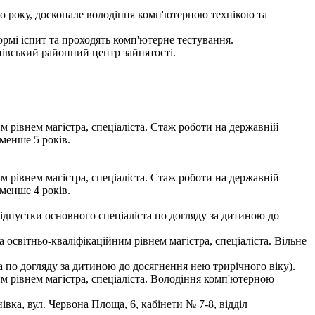
го року, досконале володіння комп'ютерною технікою та
мі іспит та проходять комп'ютерне тестування.
нівський районний центр зайнятості.
м рівнем магістра, спеціаліста. Стаж роботи на державній
менше 5 років.
м рівнем магістра, спеціаліста. Стаж роботи на державній
менше 4 років.
 відпустки основного спеціаліста по догляду за дитиною до
 освітньо-кваліфікаційним рівнем магістра, спеціаліста. Вільне
та по догляду за дитиною до досягнення нею трирічного віку).
м рівнем магістра, спеціаліста. Володіння комп'ютерною
ка, вул. Червона Площа, 6, кабінети № 7-8, відділ