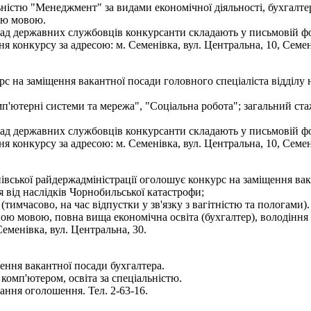
льністю "Менеджмент" за видами економічної діяльності, бухгалтер
ою мовою.
ад державних службовців конкурсанти складають у письмовій фор
 конкурсу за адресою: м. Семенівка, вул. Центральна, 10, Семе
рс на заміщення вакантної посади головного спеціаліста відділу
'ютерні системи та мережа", "Соціальна робота"; загальний стаж
ад державних службовців конкурсанти складають у письмовій фор
 конкурсу за адресою: м. Семенівка, вул. Центральна, 10, Семе
нівської райдержадміністрації оголошує конкурс на заміщення в
ня від наслідків Чорнобильської катастрофи;
 (тимчасово, на час відпустки у зв'язку з вагітністю та пологами).
ою мовою, повна вища економічна освіта (бухгалтер), володіння 
еменівка, вул. Центральна, 30.
ення вакантної посади бухгалтера.
комп'ютером, освіта за спеціальністю.
ння оголошення. Тел. 2-63-16.