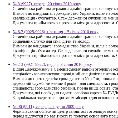
№ 8 (9927), середа, 20 січня 2010 року
Семенівська районна державна адміністрація оголошує ко
Вимоги до кандидата: громадянство України, вільне волод
кваліфікація - бухгалтер. Стаж державної служби не менше
Документи приймаються протягом місяця за адресою: м. Се
№ 6-7 (9925-9926), п'ятниця, 15 січня 2010 року
Семенівська районна державна адміністрація оголошує ко
соціальних служб для сім'ї, дітей та молоді.
Вимоги до кандидата: громадянство України, вільне волод
кваліфікація - бухгалтер. Стаж державної служби не менше
Документи приймаються протягом місяця за адресою: м. Се
№ 2-3 (9921-9922), неділя, 3 січня 2010 року
Відділ Держкомзему в Семенівському районі оголошує кон
спеціаліст - юрисконсульт; провідний спеціаліст з питань
Вимоги до претендентів: громадянство України, повна вища
державній службі не менше 3 років - для спеціаліста; гро
спеціаліста; громадянство України, повна вища освіта, ст
Документи, які необхідно надати: особова картка № П-2ДС, 
За довідками звертатись протягом місяця з дня оголошення
№ 96 (9911), середа, 2 грудня 2009 року
Чернігівський обласний центр зайнятості оголошує конкур
період відпустки по вагітності та пологах основного прац