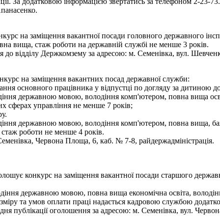
ції. За додатковою інформацією звертатись за телефоном 2-23-73.
Апанасенко.
нкурс на заміщення вакантної посади головного державного інсп
вна вища, стаж роботи на державній службі не менше 3 років.
 до відділу Держкомзему за адресою: м. Семенівка, вул. Шевченка,
онкурс на заміщення вакантних посад державної служби:
вання основного працівника у відпустці по догляду за дитиною до 
іння державною мовою, володіння комп'ютером, повна вища освіта
их сферах управління не менше 7 років;
у.
іння державною мовою, володіння комп'ютером, повна вища, бажа
 стаж роботи не менше 4 років.
менівка, Червона Площа, 6, каб. № 7-8, райдержадміністрація.
голошує конкурс на заміщення вакантної посади старшого держа
одіння державною мовою, повна вища економічна освіта, володі
зміру та умов оплати праці надається кадровою службою додатко
я публікації оголошення за адресою: м. Семенівка, вул. Червон