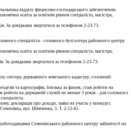
чальника відділу фінансово-господарського забезпечення.
мічна освіта за освітнім рівнем спеціаліста, магістра,
я. За довідками звертатися за телефоном 2-23-73.
ловного спеціаліста - головного бухгалтера районного центру
мічна освіта за освітнім рівнем спеціаліста, магістра,
. За довідками звертатися за телефоном 2-23-73.
ілу сектору державного земельного кадастру; головний
одезія та картографія, близька за фахом, стаж роботи на
аж роботи на державній службі не менше 3 років - для головного
спеціаліста.
ому, декларація про доходи, заява на участь у конкурсі.
еменівка, вул. Шевченка, 3. Т. 2-12-61.
з роботодавцями Семенівського районного центру зайнятості на