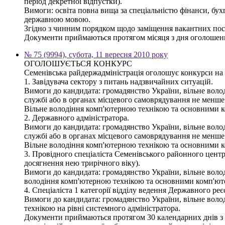
період декретної відпустки).
Вимоги: освіта повна вища за спеціальністю фінанси, бух
державною мовою.
Згідно з чинним порядком щодо заміщення вакантних пос
Документи приймаються протягом місяця з дня оголошення
№ 75 (9994), субота, 11 вересня 2010 року
ОГОЛОШУЄТЬСЯ КОНКУРС
Семенівська райдержадміністрація оголошує конкурси на
1. Завідувача сектору з питань надзвичайних ситуацій.
Вимоги до кандидата: громадянство України, вільне волод
службі або в органах місцевого самоврядування не менше 
Вільне володіння комп'ютерною технікою та основними 
2. Державного адміністратора.
Вимоги до кандидата: громадянство України, вільне волод
службі або в органах місцевого самоврядування не менше 
Вільне володіння комп'ютерною технікою та основними 
3. Провідного спеціаліста Семенівського районного центру
досягнення нею трирічного віку).
Вимоги до кандидата: громадянство України, вільне володі
володіння комп'ютерною технікою та основними комп'ю
4. Спеціаліста 1 категорії відділу ведення Державного ре
Вимоги до кандидата: громадянство України, вільне волод
технікою на рівні системного адміністратора.
Документи приймаються протягом 30 календарних днів з дн