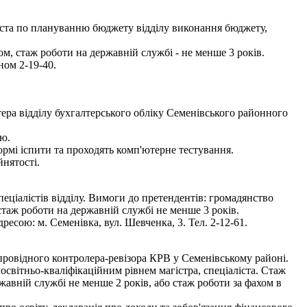
іста по плануванню бюджету відділу виконання бюджету,
, стаж роботи на державній службі - не менше 3 років.
ном 2-19-40.
ера відділу бухгалтерського обліку Семенівського районного
ою.
мі іспити та проходять комп'ютерне тестування.
нятості.
ціалістів відділу. Вимоги до претендентів: громадянство
стаж роботи на державній службі не менше 3 років.
ресою: м. Семенівка, вул. Шевченка, 3. Тел. 2-12-61.
провідного контролера-ревізора КРВ у Семенівському районі.
світньо-кваліфікаційним рівнем магістра, спеціаліста. Стаж
жавній службі не менше 2 років, або стаж роботи за фахом в