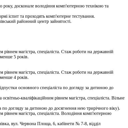
го року, досконале володіння комп'ютерною технікою та
мі іспит та проходять комп'ютерне тестування.
нівський районний центр зайнятості.
м рівнем магістра, спеціаліста. Стаж роботи на державній
менше 5 років.
м рівнем магістра, спеціаліста. Стаж роботи на державній
менше 4 років.
 відпустки основного спеціаліста по догляду за дитиною до
 освітньо-кваліфікаційним рівнем магістра, спеціаліста. Вільне
та по догляду за дитиною до досягнення нею трирічного віку).
м рівнем магістра, спеціаліста. Володіння комп'ютерною
ка, вул. Червона Площа, 6, кабінети № 7-8, відділ