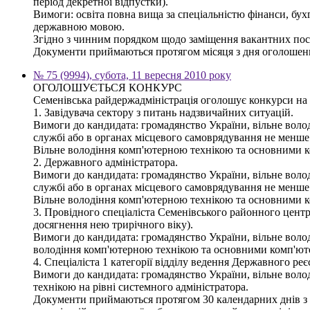
період декретної відпустки).
Вимоги: освіта повна вища за спеціальністю фінанси, бух
державною мовою.
Згідно з чинним порядком щодо заміщення вакантних пос
Документи приймаються протягом місяця з дня оголошення
№ 75 (9994), субота, 11 вересня 2010 року
ОГОЛОШУЄТЬСЯ КОНКУРС
Семенівська райдержадміністрація оголошує конкурси на
1. Завідувача сектору з питань надзвичайних ситуацій.
Вимоги до кандидата: громадянство України, вільне волод
службі або в органах місцевого самоврядування не менше 
Вільне володіння комп'ютерною технікою та основними 
2. Державного адміністратора.
Вимоги до кандидата: громадянство України, вільне волод
службі або в органах місцевого самоврядування не менше 
Вільне володіння комп'ютерною технікою та основними 
3. Провідного спеціаліста Семенівського районного центру
досягнення нею трирічного віку).
Вимоги до кандидата: громадянство України, вільне володі
володіння комп'ютерною технікою та основними комп'ю
4. Спеціаліста 1 категорії відділу ведення Державного ре
Вимоги до кандидата: громадянство України, вільне волод
технікою на рівні системного адміністратора.
Документи приймаються протягом 30 календарних днів з дн