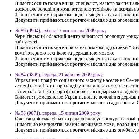
Вимоги: освіта повна вища, спеціаліст, магістр за спеціа
досконале володіння комп'ютерною технікою та державн
Згідно з чинним порядком щодо заміщення вакантних пос
Документи приймаються протягом місяця з дня оголошення
№ 89 (9904), субота, 7 листопада 2009 року
Чернігівський обласний центр зайнятості оголошує конку
зайнятості.
Вимоги: освіта повна вища за напрямком підготовки "Комп
комп'ютерною технікою та державною мовою.
Згідно з чинним порядком щодо заміщення вакантних пос
Документи приймаються протягом місяця з дня оголошення
№ 84 (9899), середа, 21 жовтня 2009 року
Управління праці та соціального захисту населення Семе
- спеціаліста 1 категорії відділу з питань захисту населен
- спеціаліста 1 категорії фінансово-господарського відділу
Вимоги: громадянство України, вільне володіння державн
Документи приймаються протягом місяця за адресою: м. С
№ 56 (9871), середа, 15 липня 2009 року
Олександрівська сільська рада оголошує конкурс на заміщ
Вимоги до кандидатів: знання державної мови, володіння 
Документи приймаються протягом місяця з дня опублікува