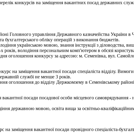
- перелік конкурсів на заміщення вакантних посад державних служ
оні Головного управління Державного казначейства України в Че
і та бухгалтерського обліку операцій з виконання бюджетів.
лодіння українською мовою, знання інструкції з діловодства, вищ
3-х років, володіння персональним комп'ютером в обсязі користу
я оголошення конкурсу за адресою: м. Семенівка, вул. Самойлови
урс на заміщення вакантної посади спеціаліста відділу. Вимоги 
ержавній службі не менше 3 років.
ння оголошення до відділу Держкомзему в Семенівському районі за
 вакантної посади посадової особи місцевого самоврядування - н
іння державною мовою, освіта вища за освітньо-кваліфікаційним
с на заміщення вакантної посади провідного спеціаліста-бухгал