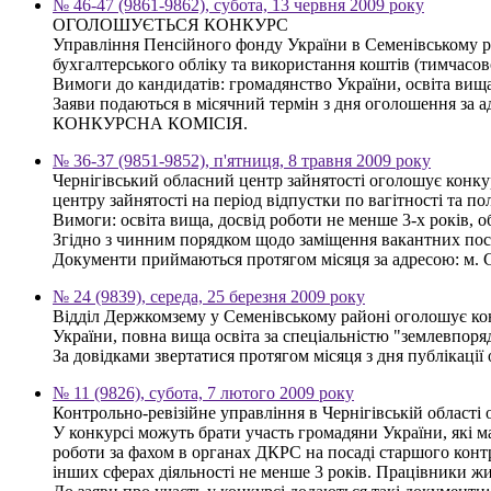
№ 46-47 (9861-9862), субота, 13 червня 2009 року
ОГОЛОШУЄТЬСЯ КОНКУРС
Управління Пенсійного фонду України в Семенівському р
бухгалтерського обліку та використання коштів (тимчасово
Вимоги до кандидатів: громадянство України, освіта вищ
Заяви подаються в місячний термін з дня оголошення за а
КОНКУРСНА КОМІСІЯ.
№ 36-37 (9851-9852), п'ятниця, 8 травня 2009 року
Чернігівський обласний центр зайнятості оголошує конкур
центру зайнятості на період відпустки по вагітності та по
Вимоги: освіта вища, досвід роботи не менше 3-х років,
Згідно з чинним порядком щодо заміщення вакантних пос
Документи приймаються протягом місяця за адресою: м. С
№ 24 (9839), середа, 25 березня 2009 року
Відділ Держкомзему у Семенівському районі оголошує кон
України, повна вища освіта за спеціальністю "землевпоря
За довідками звертатися протягом місяця з дня публікації
№ 11 (9826), субота, 7 лютого 2009 року
Контрольно-ревізійне управління в Чернігівській област
У конкурсі можуть брати участь громадяни України, які м
роботи за фахом в органах ДКРС на посаді старшого контр
інших сферах діяльності не менше 3 років. Працівники ж