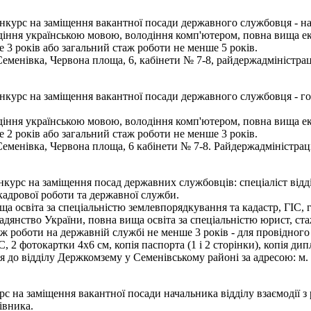
нкурс на заміщення вакантної посади державного службовця - на
іння українською мовою, володіння комп'ютером, повна вища еконо
 3 років або загальний стаж роботи не менше 5 років.
менівка, Червона площа, 6, кабінети № 7-8, райдержадміністраці
нкурс на заміщення вакантної посади державного службовця - го
іння українською мовою, володіння комп'ютером, повна вища еконо
 2 років або загальний стаж роботи не менше 3 років.
менівка, Червона площа, 6 кабінети № 7-8. Райдержадміністрація
курс на заміщення посад державних службовців: спеціаліст відд
 кадрової роботи та державної служби.
 освіта за спеціальністю землевпорядкування та кадастр, ГІС, ге
мадянство України, повна вища освіта за спеціальністю юрист, ст
аж роботи на державній службі не менше 3 років - для провідного 
2 фотокартки 4х6 см, копія паспорта (1 і 2 сторінки), копія дипл
 до відділу Держкомзему у Семенівському районі за адресою: м. С
с на заміщення вакантної посади начальника відділу взаємодії 
івника.