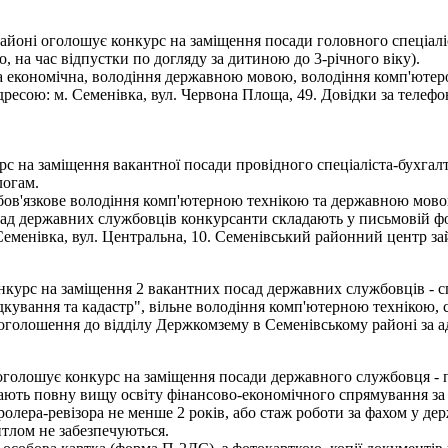
айоні оголошує конкурс на заміщення посади головного спеціал
, на час відпустки по догляду за дитиною до 3-річного віку).
а економічна, володіння державною мовою, володіння комп'ютером
дресою: м. Семенівка, вул. Червона Площа, 49. Довідки за телефо
с на заміщення вакантної посади провідного спеціаліста-бухгалт
логам.
 обов'язкове володіння комп'ютерною технікою та державною мов
ад державних службовців конкурсанти складають у письмовій фор
еменівка, вул. Центральна, 10. Семенівський районний центр зай
курс на заміщення 2 вакантних посад державних службовців - спе
дкування та кадастр", вільне володіння комп'ютерною технікою, 
 оголошення до відділу Держкомзему в Семенівському районі за ад
і оголошує конкурс на заміщення посади державного службовця - 
ають повну вищу освіту фінансово-економічного спрямування за о
олера-ревізора не менше 2 років, або стаж роботи за фахом у дер
итлом не забезпечуються.