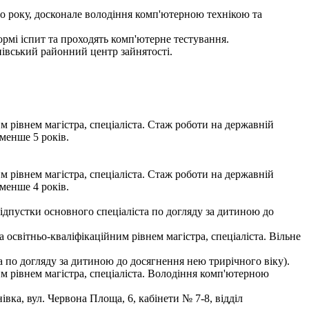
го року, досконале володіння комп'ютерною технікою та
мі іспит та проходять комп'ютерне тестування.
нівський районний центр зайнятості.
м рівнем магістра, спеціаліста. Стаж роботи на державній
менше 5 років.
м рівнем магістра, спеціаліста. Стаж роботи на державній
менше 4 років.
 відпустки основного спеціаліста по догляду за дитиною до
 освітньо-кваліфікаційним рівнем магістра, спеціаліста. Вільне
та по догляду за дитиною до досягнення нею трирічного віку).
м рівнем магістра, спеціаліста. Володіння комп'ютерною
ка, вул. Червона Площа, 6, кабінети № 7-8, відділ