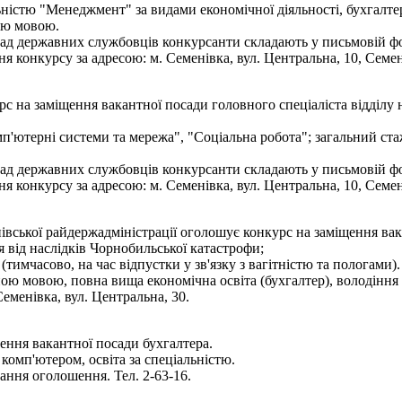
льністю "Менеджмент" за видами економічної діяльності, бухгалтер
ою мовою.
ад державних службовців конкурсанти складають у письмовій фор
 конкурсу за адресою: м. Семенівка, вул. Центральна, 10, Семе
рс на заміщення вакантної посади головного спеціаліста відділу
'ютерні системи та мережа", "Соціальна робота"; загальний стаж
ад державних службовців конкурсанти складають у письмовій фор
 конкурсу за адресою: м. Семенівка, вул. Центральна, 10, Семе
нівської райдержадміністрації оголошує конкурс на заміщення в
ня від наслідків Чорнобильської катастрофи;
 (тимчасово, на час відпустки у зв'язку з вагітністю та пологами).
ою мовою, повна вища економічна освіта (бухгалтер), володіння 
еменівка, вул. Центральна, 30.
ення вакантної посади бухгалтера.
комп'ютером, освіта за спеціальністю.
ння оголошення. Тел. 2-63-16.