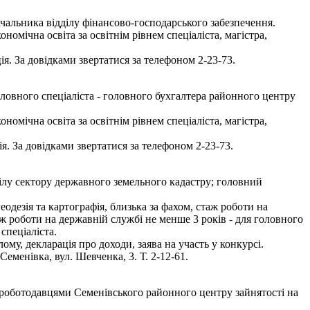
чальника відділу фінансово-господарського забезпечення.
мічна освіта за освітнім рівнем спеціаліста, магістра,
я. За довідками звертатися за телефоном 2-23-73.
ловного спеціаліста - головного бухгалтера районного центру
мічна освіта за освітнім рівнем спеціаліста, магістра,
. За довідками звертатися за телефоном 2-23-73.
ілу сектору державного земельного кадастру; головний
одезія та картографія, близька за фахом, стаж роботи на
аж роботи на державній службі не менше 3 років - для головного
спеціаліста.
ому, декларація про доходи, заява на участь у конкурсі.
еменівка, вул. Шевченка, 3. Т. 2-12-61.
з роботодавцями Семенівського районного центру зайнятості на