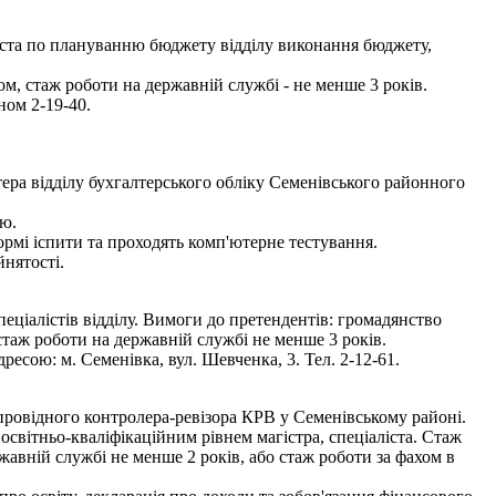
іста по плануванню бюджету відділу виконання бюджету,
, стаж роботи на державній службі - не менше 3 років.
ном 2-19-40.
ера відділу бухгалтерського обліку Семенівського районного
ою.
мі іспити та проходять комп'ютерне тестування.
нятості.
ціалістів відділу. Вимоги до претендентів: громадянство
стаж роботи на державній службі не менше 3 років.
ресою: м. Семенівка, вул. Шевченка, 3. Тел. 2-12-61.
провідного контролера-ревізора КРВ у Семенівському районі.
світньо-кваліфікаційним рівнем магістра, спеціаліста. Стаж
жавній службі не менше 2 років, або стаж роботи за фахом в