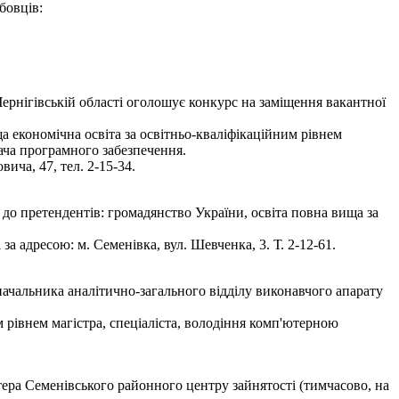
бовців:
рнігівській області оголошує конкурс на заміщення вакантної
а економічна освіта за освітньо-кваліфікаційним рівнем
вача програмного забезпечення.
ча, 47, тел. 2-15-34.
до претендентів: громадянство України, освіта повна вища за
 адресою: м. Семенівка, вул. Шевченка, 3. Т. 2-12-61.
ачальника аналітично-загального відділу виконавчого апарату
 рівнем магістра, спеціаліста, володіння комп'ютерною
тера Семенівського районного центру зайнятості (тимчасово, на