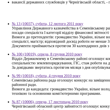
вакансії державних службовців у Чернігівській області, 
№ 13 (10037), субота, 12 лютого 2011 року
Управління Державного казначейства в Семенівському рай
посади спеціаліста І категорії відділу фінансової звітност
Вимоги до претендентів: громадянство України, вільне во
спеціаліст, магістр; відповідний досвід роботи не менше 
Документи приймаються протягом 30 календарних днів з дн
№ 100 (10019), середа, 8 грудня 2010 року
Відділ Держкомзему в Семенівському районі оголошує конк
спеціальністю землевпорядкування, ГІС, стаж роботи на д
За довідками звертатись протягом місяця з дня опублікува
№ 99 (10018), субота, 4 грудня 2010 року
Семенівська районна рада оголошує конкурс на заміщення
районної ради.
Вимоги до кандидата: громадянство України, вільне волод
технікою та основними комп'ютерними програмами.
№ 87 (10006), середа, 17 листопада 2010 року
Чернігівський обласний центр зайнятості оголошує конкур