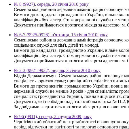
№ 8 (9927), середа, 20 січня 2010 року
Семенівська районна державна адміністрація оголошує ко
Вимоги до кандидата: громадянство України, вільне волод
кваліфікація - бухгалтер. Стаж державної служби не менше
Документи приймаються протягом місяця за адресою: м. Се
№ 6-7 (9925-9926), п'ятниця, 15 січня 2010 року
Семенівська районна державна адміністрація оголошує ко
соціальних служб для сім'ї, дітей та молоді.
Вимоги до кандидата: громадянство України, вільне волод
кваліфікація - бухгалтер. Стаж державної служби не менше
Документи приймаються протягом місяця за адресою: м. Се
№ 2-3 (9921-9922), неділя, 3 січня 2010 року
Відділ Держкомзему в Семенівському районі оголошує кон
спеціаліст - юрисконсульт; провідний спеціаліст з питань
Вимоги до претендентів: громадянство України, повна вища
державній службі не менше 3 років - для спеціаліста; гро
спеціаліста; громадянство України, повна вища освіта, ст
Документи, які необхідно надати: особова картка № П-2ДС, 
За довідками звертатись протягом місяця з дня оголошення
№ 96 (9911), середа, 2 грудня 2009 року
Чернігівський обласний центр зайнятості оголошує конкур
період відпустки по вагітності та пологах основного прац