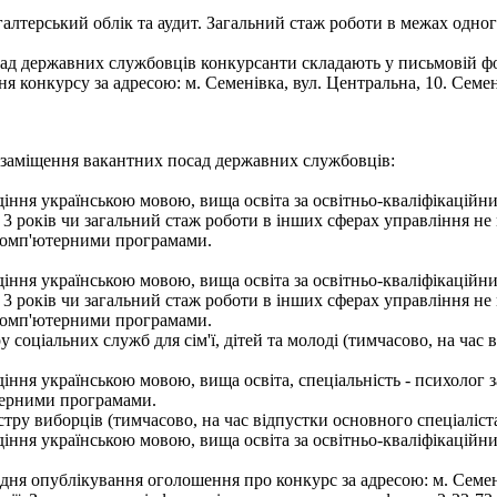
галтерський облік та аудит. Загальний стаж роботи в межах одно
ад державних службовців конкурсанти складають у письмовій фор
 конкурсу за адресою: м. Семенівка, вул. Центральна, 10. Семе
 заміщення вакантних посад державних службовців:
іння українською мовою, вища освіта за освітньо-кваліфікаційни
3 років чи загальний стаж роботи в інших сферах управління не 
комп'ютерними програмами.
іння українською мовою, вища освіта за освітньо-кваліфікаційни
3 років чи загальний стаж роботи в інших сферах управління не 
комп'ютерними програмами.
 соціальних служб для сім'ї, дітей та молоді (тимчасово, на час
ння українською мовою, вища освіта, спеціальність - психолог за
терними програмами.
єстру виборців (тимчасово, на час відпустки основного спеціаліс
іння українською мовою, вища освіта за освітньо-кваліфікаційни
я опублікування оголошення про конкурс за адресою: м. Семенів