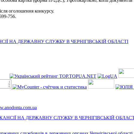
 особова картка (форма П-2ДС), з фотокарткою, копії документів 
сля оголошення конкурсу.
 699-756.
ІЇ НА ДЕРЖАВНУ СЛУЖБУ В ЧЕРНІГІВСЬКІЙ ОБЛАСТІ
ww.anodonta.com.ua
АНСІЇ НА ДЕРЖАВНУ СЛУЖБУ В ЧЕРНІГІВСЬКІЙ ОБЛАСТ
державних службовців в державних органах Чернігівської області