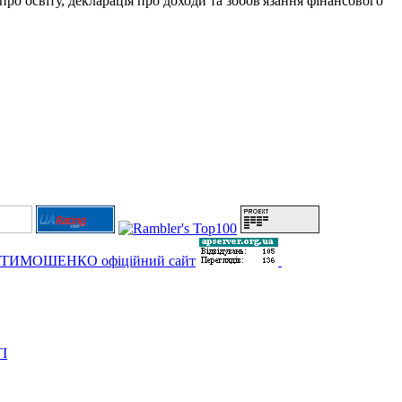
про освіту, декларація про доходи та зобов'язання фінансового
І