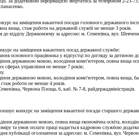
ції. За додатковою інформацією звертатись за телефоном 2-23-73.
Апанасенко.
нкурс на заміщення вакантної посади головного державного інсп
вна вища, стаж роботи на державній службі не менше 3 років.
 до відділу Держкомзему за адресою: м. Семенівка, вул. Шевченка,
онкурс на заміщення вакантних посад державної служби:
вання основного працівника у відпустці по догляду за дитиною до 
іння державною мовою, володіння комп'ютером, повна вища освіта
их сферах управління не менше 7 років;
у.
іння державною мовою, володіння комп'ютером, повна вища, бажа
 стаж роботи не менше 4 років.
менівка, Червона Площа, 6, каб. № 7-8, райдержадміністрація.
голошує конкурс на заміщення вакантної посади старшого держа
одіння державною мовою, повна вища економічна освіта, володі
зміру та умов оплати праці надається кадровою службою додатко
я публікації оголошення за адресою: м. Семенівка, вул. Червон