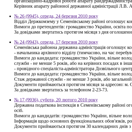
організаційно-кадрової роботи апарату райдержадміністра
Керівник апарату районної державної адміністрації Л.В. 
№ 26 (9945), середа, 24 березня 2010 року
Відділ Держкомзему у Семенівському районі оголошує ко
Вимоги до претендентів: громадянство України, освіта по
За довідками звертатись протягом місяця з дня оголошення
№ 24 (9943), середа, 17 березня 2010 року
Семенівська районна державна адміністрація оголошує к
- начальника архівного відділу (тимчасово, на час перебу
Вимоги до кандидата: громадянство України, вільне волод
служби - не менше 5 років, або на керівних посадах в інш
- провідного спеціаліста-адміністратора Дозвільного центр
Вимоги до кандидата: громадянство України, вільне волод
Стаж державної служби - не менше 3 років, або загальний
Документи приймаються протягом місяця за адресою: м. Се
За довідками звертатись за телефоном 2-23-73.
№ 17 (9936), субота, 20 лютого 2010 року
Державна податкова інспекція в Семенівському районі о
осіб.
Вимоги до кандидатів: громадянство України, вільне вол
Інформація щодо основних функціональних обов'язків, ро
Документи приймаються протягом 30 календарних днів з дн