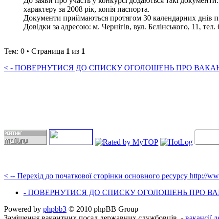
До заяви про участь у конкурсі додаються такі документи:
характеру за 2008 рік, копія паспорта.
Документи приймаються протягом 30 календарних днів пі
Довідки за адресою: м. Чернігів, вул. Бєлінського, 11, тел.
Тем: 0 • Страница
1
из
1
< - ПОВЕРНУТИСЯ ДО СПИСКУ ОГОЛОШЕНЬ ПРО ВАКАНС
< -- Перехід до початкової сторінки основного ресурсу http://w
- ПОВЕРНУТИСЯ ДО СПИСКУ ОГОЛОШЕНЬ ПРО ВАК
Powered by
phpbb3
© 2010 phpBB Group
Заміщення вакантних посад державних службовців, -
вакансії 