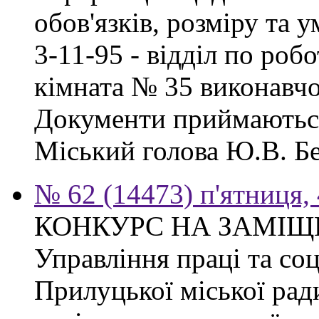
обов'язків, розміру та 
3-11-95 - відділ по робо
кімната № 35 виконавчо
Документи приймаються
Міський голова Ю.В. Бе
№ 62 (14473) п'ятниця,
КОНКУРС НА ЗАМІЩ
Управління праці та со
Прилуцької міської рад