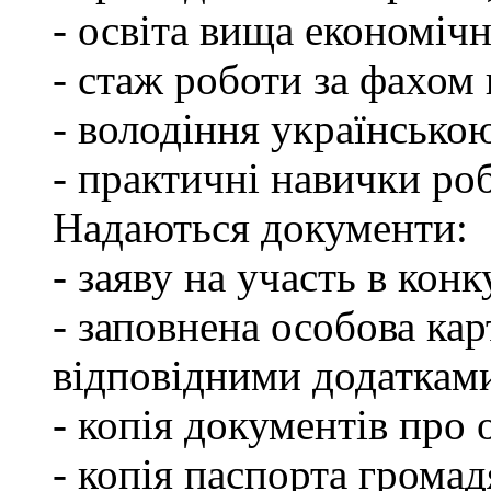
- освіта вища економічн
- стаж роботи за фахом 
- володіння українсько
- практичні навички ро
Надаються документи:
- заяву на участь в конк
- заповнена особова ка
відповідними додаткам
- копія документів про о
- копія паспорта грома