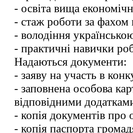
- освіта вища економічн
- стаж роботи за фахом 
- володіння українсько
- практичні навички ро
Надаються документи:
- заяву на участь в конк
- заповнена особова ка
відповідними додаткам
- копія документів про о
- копія паспорта грома