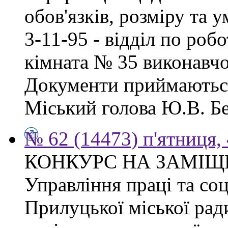
обов'язків, розміру та 
3-11-95 - відділ по робо
кімната № 35 виконавчо
Документи приймаються
Міський голова Ю.В. Бе
№ 62 (14473) п'ятниця,
КОНКУРС НА ЗАМІЩ
Управління праці та со
Прилуцької міської рад